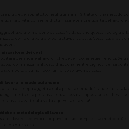
 più piede, soprattutto negli ultimi anni. Si tratta di una metodologia
qualità di vita, consente di ottimizzare tempi e qualità del lavoro e
ggi del lavorare in proprio da casa. Va da sé che questa tipologia di l
nizzata come una vera e propria attività lucrativa. Costanza, precisi
isfacenti.
imizzazione dei costi
ostarsi per andare al lavoro richiede tempo, energie… e soldi. Se ti spo
posti con i mezzi hai il costo di abbonamenti e biglietti. Senza contare
i e scomodità a cui non devi far fronte se lavori da casa.
 di lavoro in modo autonomo
rcondati dai propri oggetti e dalle proprie comodità rende l’attività l
l’abbigliamento che preferisci, senza nessuna imposizione di dress code
eferisci e alzarti dalla sedia ogni volta che vuoi!
tiche e metodologia di lavoro
are il lavoro secondo i tuoi princìpi, i tuoi tempi e il tuo metodo. Sei 
 il capo di te stesso.