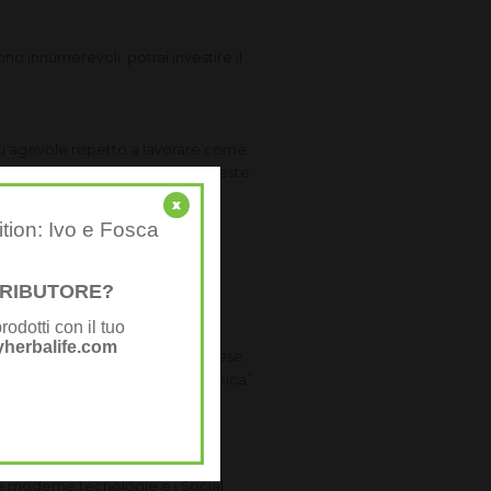
ono innumerevoli: potrai investire il
 più agevole rispetto a lavorare come
tiche. Ovviamente è bene che queste
x
ition: Ivo e Fosca
nte) e di mangiare in modo più
STRIBUTORE?
rodotti con il tuo
herbalife.com
terminano lo stipendio di fine mese
one tende a essere più “matematica”
iamente motivate di iniziare e
le moderne tecnologie e i Social