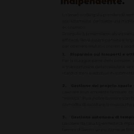
indipendente.
Lo smart working sta prendendo sempre
correttamente, permette una migliore 
economico.
Di seguito ti presentiamo alcuni vanta
efficace, deve essere pensata e orga
per ottenere risultati concreti e sodd
1. Risparmio sui trasporti e ott
Per la maggior parte delle persone, sp
e manutenzione della macchina, se ti s
ritardi di treni e autobus: investiment
2. Gestione del proprio spazio
Lavorare in un ambiente familiare, ci
“asettica”. Puoi inoltre lavorare con 
comodità di ascoltare la musica che pr
3. Gestione autonoma di tempis
Lavorare da casa ti permette di impost
termini di lavoro, un po’ come se fossi