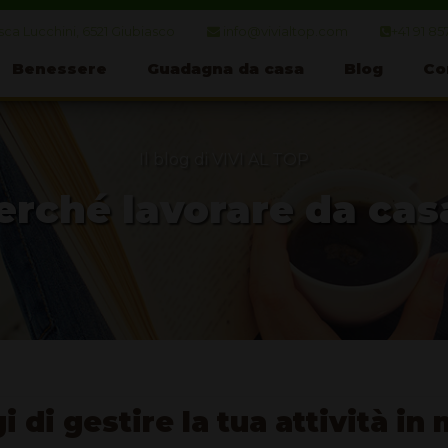
ca Lucchini, 6521 Giubiasco
info@vivialtop.com
+41 91 85
Benessere
Guadagna da casa
Blog
Co
Il blog di VIVI AL TOP
erché lavorare da cas
i di gestire la tua attività i