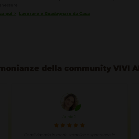
enessere.
ca qui >
Lavorare e Guadagnare da Casa
monianze della community VIVI 
Josiane N.
Non si sa più cosa mangiare e voglio essere sicura