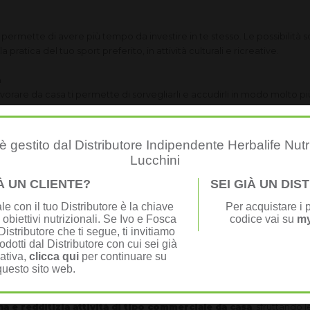
i permette di avere più tempo da investire in te stesso. Le possibilità s
pratica del tuo sport preferito, in attività culturali e ricreative.
a
, lavorare da casa ti permette di sorvegliarli e accudirli in modo molto
 inoltre più facile prendersi cura della casa e delle faccende domes
empio svolgendole in pause predefinite.
 gestito dal Distributore Indipendente Herbalife Nutr
Lucchini
 di risparmiare (non hai i costi di un pasto quotidiano al bar / ristora
IÀ UN CLIENTE?
SEI GIÀ UN DI
e con il tuo Distributore è la chiave
Per acquistare i p
’impegno
 obiettivi nutrizionali. Se Ivo e Fosca
codice vai su
my
ato che chi si impegna di più guadagni anche di più: i fattori che de
istributore che ti segue, ti invitiamo
ti ne logici. Lavorando in modo autonomo da casa, invece, la questi
odotti dal Distributore con cui sei già
adagna. Spetta solo a te metterti in gioco!
nativa,
clicca qui
per continuare su
questo sito web.
un sistema solido e sperimentato da anni che consente alle persone ser
 e redditizia attività di tipo commerciale da casa
, sfruttando 