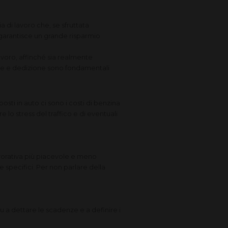
 di lavoro che, se sfruttata
 garantisce un grande risparmio
avoro, affinché sia realmente
one e dedizione sono fondamentali
sti in auto ci sono i costi di benzina
 lo stress del traffico e di eventuali
avorativa più piacevole e meno
 specifici. Per non parlare della
tu a dettare le scadenze e a definire i