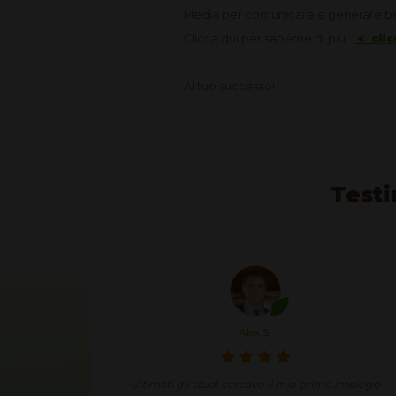
Media per comunicare e generare b
Clicca qui per saperne di più:
< clic
Al tuo successo!
Testi
Annie J.
 impiego
Condividendo in modo semplice e spontaneo le