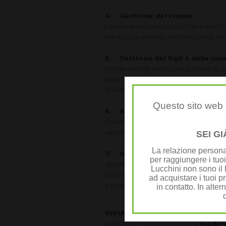
4. Gestione del tempo
Lavorare secondo i tuoi ritmi e orari t
tempo risparmiato in formazione, nella 
5. Gestione dei figli e della cas
Se hai dei figli in età pre-scolastica
dipendente. Per chi lavora da casa è
attività vengano pianificate, per es
Questo sito web è
6. Alimentazione sana
Cucinare e pranzare a casa ti permette
salutare.
SEI G
La relazione personal
7. Guadagno proporzionato all
per raggiungere i tuoi
Spesso nelle aziende non è così scont
Lucchini non sono il D
sono molteplici e non sempre eviden
ad acquistare i tuoi pr
e logica: più uno si impegna e più gu
in contatto. In alter
VIVIALTOP
vi offre una soluzione: 
sviluppare con successo una
moderna