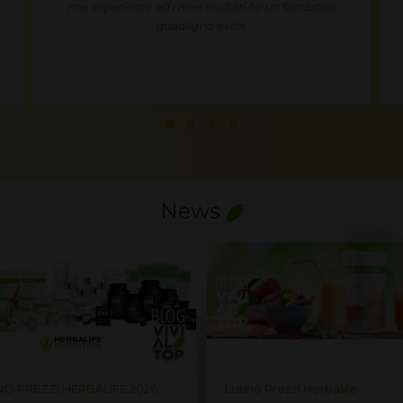
di essere nutrita in modo corretto e naturale. Ho
provato Herbalife, li uso ogni giorno quale sana
nutrizione e mangio per il piacere di mangiare.
News
no Prezzi Herbalife
Listino Prezzi Herbalife ITALIA