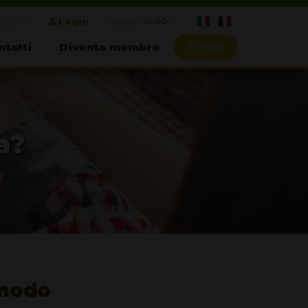
7 55 70
Login
Valuta:
ntatti
Diventa membro
E-shop
a?
n modo