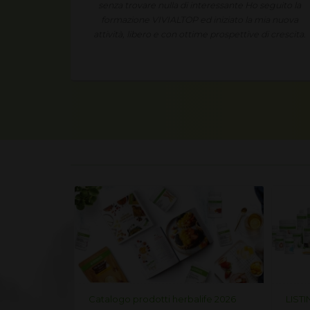
eguito la
mie esperienze ed i miei risultati ho un fantastico
ia nuova
guadagno extra.
i crescita.
life 2026
LISTINO PREZZI HERBALIFE 2026
Listi