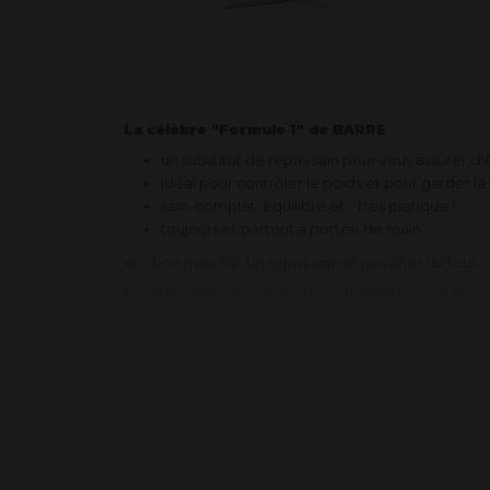
La célèbre "Formule 1" de BARRE
un substitut de repas sain pour vous assurer d'
idéal pour contrôler le poids et pour garder l
sain, complet, équilibré et... très pratique !
toujours et partout à portée de main
et... bon marché. Un repas sain et pas cher du tout.
Présente tous les avantages nutritionnels d’un
Shake
Un repas sain, complet, équilibré et très 
APPORTS ESSENTIELS
Formulée avec un juste équilibre en nutriments esse
minéraux
Sain, complet et équilibré: 25 vitamines et min