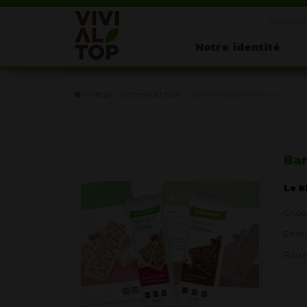
Ivo&Fosc
Notre identité
E-shop
»
Saine Nutrition
»
Barres Repas Formula 1
Bar
Le k
Choix
Emba
Barre