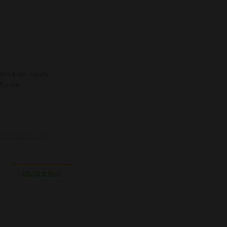
être bien nourri.
a forme
 de Formula 1.
très pratique.
Montre plus
ntiels, notamment des protéines et des fibres, ainsi que vitamines et
éraux.