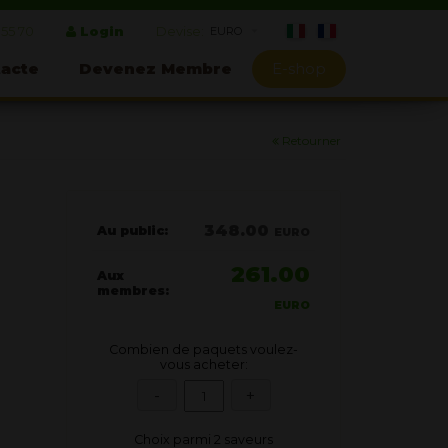
 55 70
Login
Devise:
acte
Devenez Membre
E-shop
Retourner
348.00
Au public:
EURO
261.00
Aux
membres:
EURO
Combien de paquets voulez-
vous acheter:
Choix parmi 2 saveurs