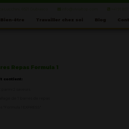
a Lucchini, 6521 Giubiasco
info@vivialtop.com
+41 91 857
Bien-être
Travailler chez soi
Blog
Cont
res Repas Formula 1
it contient:
 parmi 2 saveurs
llage de 7 barres de repas
s "Formula 1 EXPRESS"