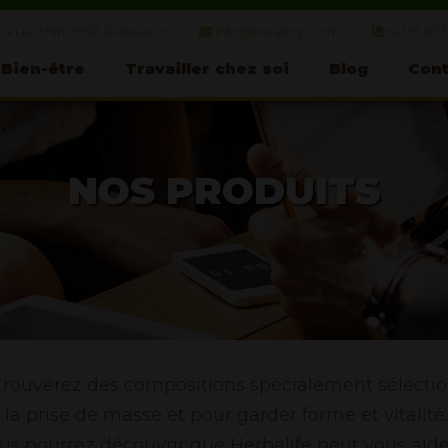
a Lucchini, 6521 Giubiasco
info@vivialtop.com
+41 91 857
Bien-être
Travailler chez soi
Blog
Cont
NOS PRODUITS
trouverez des compositions spécialement sélectio
, la prise de masse et pour garder forme et vitalité
ous pourrez découvrir que Herbalife peut vous aide