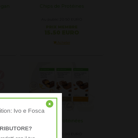
egan
Chips de Protéines
Au public 20.50
EURO
PRIX ​​MEMBRE
15.50 EURO
Acheter
x
ition: Ivo e Fosca
actose
Barres protéinées
STRIBUTORE?
Au public 29.00
EURO