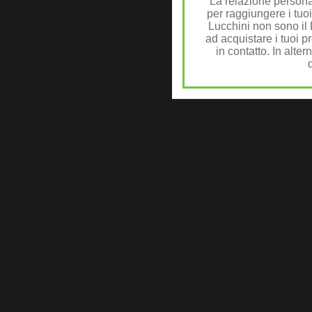
La relazione personal
per raggiungere i tuoi
Lucchini non sono il D
ad acquistare i tuoi pr
in contatto. In alter