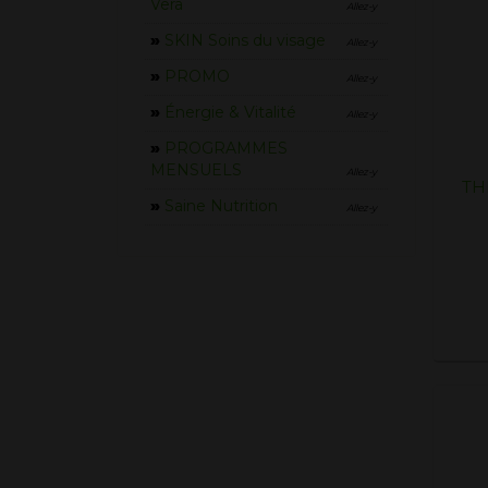
Vera
Allez-y
»
SKIN Soins du visage
Allez-y
»
PROMO
Allez-y
»
Énergie & Vitalité
Allez-y
»
PROGRAMMES
MENSUELS
Allez-y
TH
»
Saine Nutrition
Allez-y