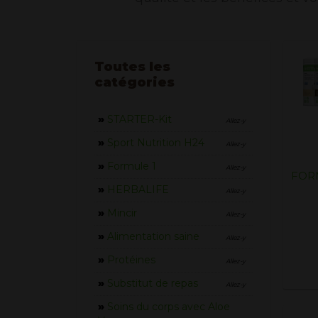
Toutes les
catégories
»
STARTER-Kit
Allez-y
»
Sport Nutrition H24
Allez-y
»
Formule 1
Allez-y
FORM
»
HERBALIFE
Allez-y
»
Mincir
Allez-y
»
Alimentation saine
Allez-y
»
Protéines
Allez-y
»
Substitut de repas
Allez-y
»
Soins du corps avec Aloe