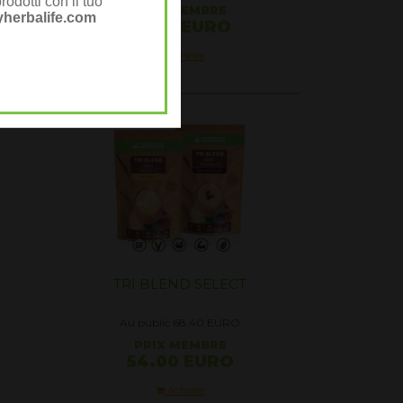
rodotti con il tuo
PRIX ​​MEMBRE
herbalife.com
21.00 EURO
Acheter
TRI BLEND SELECT
Au public 68.40
EURO
PRIX ​​MEMBRE
54.00 EURO
Acheter