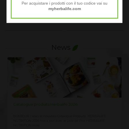
Per acquistare i prodotti con il tuo codice vai su
PRIX MEMBRE
PRIX MEMBRE
myherbalife.com
15.60 EURO
9.80 EURO
Voir le produit
Voir le produit
News
e 2026
LISTE PRIX HERBALIFE 2026
ogue Produits HERBALIFE
Demandez ici la Liste des Prix Herbalife 2026,
 Liste de Prix HERBALIFE
clients CLIQUEZ ICI vous recevez immédiatem