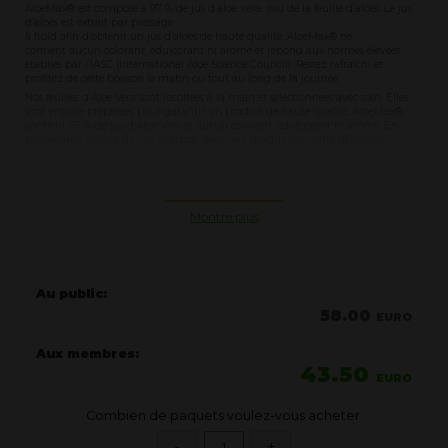
AloeMax® est composé à 97 % de jus d’aloe vera, issu de la feuille d’aloès. Le jus
d’aloès est extrait par pressage
à froid afin d’obtenir un jus d’aloès de haute qualité. AloeMax® ne
contient aucun colorant, édulcorant ni arôme et répond aux normes élevées
établies par l’IASC (International Aloe Science Council). Restez rafraîchi et
profitez de cette boisson le matin ou tout au long de la journée.
Nos feuilles d’Aloe Vera sont récoltées à la main et sélectionnées avec soin. Elles
sont ensuite préparées pour garantir un produit de haute qualité. AloeMax®
contient 97 % de jus d’Aloe Vera et aucun colorant, édulcorant ni arôme. En
provenance directe de nos champs, savourez chaque jour cette délicieuse
boisson rafraîchissante.
APPORTS ESSENTIELS
Contient 97 % de jus d’aloe vera
Montre plus
Sans colorant, édulcorant ou arôme
Seulement 2 calories par portion
Convient aux vegans
Au public:
Certifié par l’IASC (International Aloe Science Council)
58.00
EURO
CONSEILS D’UTILISATION
Aux membres:
43.50
Bien agiter avant de servir.
EURO
Mélanger 3 bouchons doseurs d’AloeMax® (15 ml) avec 120 ml
d’eau.
Combien de paquets voulez-vous acheter:
Pour préparer un litre de boisson, mélanger 120 ml