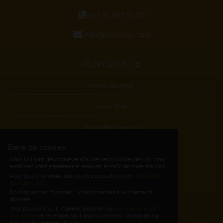
+41 91 857 55 70
info@vivialtop.com
PLAN DU SITE
Notre identité
Bien-être
Travailler chez soi
Barre de cookies
Blog
Nous utilisons des cookies et d'autres technologies de suivi pour
améliorer votre expérience et analyser le trafic de notre site web.
Contactes
Pour plus d'informations, veuillez consulter notre
Politique de
confidentialité
.
Devenez Membre
En cliquant sur "Accepter", vous consentez à la collecte de
données.
Vous pouvez à tout moment modifier vos
paramètres relatifs
E-shop
aux cookies
et les refuser, sauf ceux strictement nécessaires au
bon fonctionnement du site.