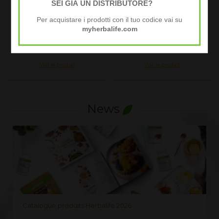
SEI GIÀ UN DISTRIBUTORE?
repas Fraise...
Nourrissante Mains &...
Per acquistare i prodotti con il tuo codice vai su
Au public 61.00
EURO
Au public 29.00
EURO
myherbalife.com
PRIX MEMBRE
PRIX MEMBRE
45.50 EURO
22.00 EURO
Voir le produit
Voir le produit
News
LISTE PRIX HERBALIFE 2026