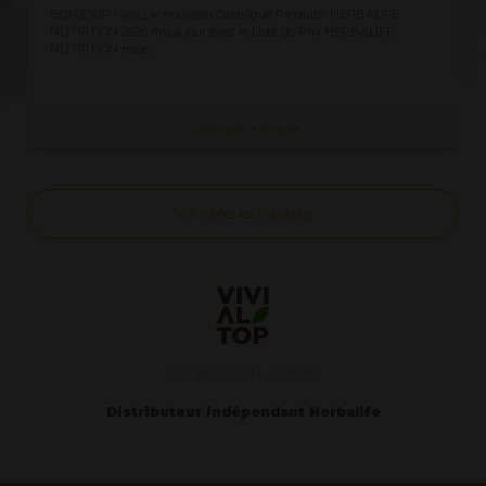
 HERBALIFE
Demandez ici la Liste des Prix Herbalife 2026, prix officiels
HERBALIFE
clients CLIQUEZ ICI vous recevez immédiatement toujours à 
Continuer la lecture
Voir toutes les nouvelles
Ivo et Fosca Lucchini
Distributeur indépendant Herbalife