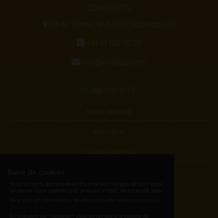
CONTACTS
Via M. Ceneri 18 A, 6512 Giubiasco CH
+41 91 857 55 70
info@vivialtop.com
PLAN DU SITE
Notre identité
Bien-être
Travailler chez soi
Barre de cookies
Blog
Nous utilisons des cookies et d'autres technologies de suivi pour
améliorer votre expérience et analyser le trafic de notre site web.
Contactes
Pour plus d'informations, veuillez consulter notre
Politique de
confidentialité
.
Devenez Membre
En cliquant sur "Accepter", vous consentez à la collecte de