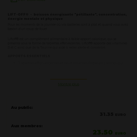
LIFT-OFF®​ - boisson énergisante "pétillante", concentration,
énergie mentale et physique
Pour les moments de la journée où vos batteries sont à plat et quand vous avez
besoin d’un coup de fouet
Liftoff® est un complément alimentaire à faible apport calorique, qui se
présente sous la forme de tablettes effervescentes. Liftoff® apporte des vitamines
B et C ainsi que de la Taurine qui aide à rester alerte et concentré.
APPORTS ESSENTIELS
Tablettes effervescentes et revitalisantes faible en calories qui
s’inscrivent parfaitement dans un programme de contrôle de
poids
Contient de la caféine issue du guarana et de la poudre de
Montre plus
caféine pour vous aider à rester éveillé et concentré
100 % des AJR en 6 vitamines du groupe B dans une seule
tablette, pouraider votre organisme à libérer l’énergie présente
dans les aliments
Au public:
100 % des AJR en vitamine C connue pour ses propriétés
31.35
EURO
antioxydantes
Apporte un regain de vitalité à la demande
Aux membres:
Parfums rafraîchissant : Citron-Citron Vert
23.50
Pratiques, les sachets individuels conviennent aux personnesles
EURO