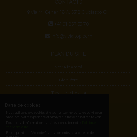
CONTACTS
Via M. Ceneri 18 A, 6512 Giubiasco CH
+41 91 857 55 70
info@vivialtop.com
PLAN DU SITE
Notre identité
Bien-être
Travailler chez soi
Barre de cookies
Blog
Nous utilisons des cookies et d'autres technologies de suivi pour
améliorer votre expérience et analyser le trafic de notre site web.
Contactes
Pour plus d'informations, veuillez consulter notre
Politique de
confidentialité
.
Devenez Membre
En cliquant sur "Accepter", vous consentez à la collecte de