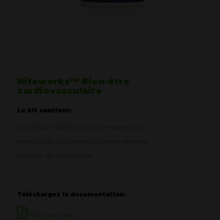
Niteworks™ Bien-être
cardiovasculaire
Le kit contient:
NOUVELLE FORMULE 5,16 g L-arginine p.p.
Niteworks by Luis Ignarro Prix Nobel Médecine
Contenu: 150 g 15 portions
Téléchargez la documentation:
PDF Download