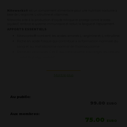
Niteworks®
est un complément alimentaire pour une nutrition nocturne à
base de L-arginine, L-citrulline et vitamines.
Niteworks aide à la production d'oxyde nitrique et protège contre le stress
oxydatif, renforce le système immunitaire et réduit la fatigue et l'épuisement.
APPORTS ESSENTIELS
Niteworks® contient les acides aminés L-arginine et L-citrulline.
Riche en acide folique qui contribue à la formation normale du
sang et au métabolisme normal de l'homocystéine
Riche en vitamines C et E qui contribuent à protéger les cellules
contre le stress oxydatif
Développé per le Prof. Dr. Luis Ignarro Prix Nobel en Médecine qui explique
toutes ces propriétés dans cette VIDEO
Montre plus
VIDEO et Informations par Dr. Luis Ignarro
Ingrédients Principaux
Au public:
L-arginine
99.00
EURO
L-citrulline
Vitamine A, C, E, B9
Aux membres:
AcideFolique
75.00
EURO
Riche en vitamines C et E qui contribuent à protéger les cellules contre