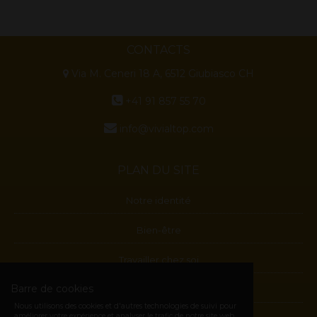
CONTACTS
Via M. Ceneri 18 A, 6512 Giubiasco CH
+41 91 857 55 70
info@vivialtop.com
PLAN DU SITE
Notre identité
Bien-être
Travailler chez soi
Barre de cookies
Blog
Nous utilisons des cookies et d'autres technologies de suivi pour
améliorer votre expérience et analyser le trafic de notre site web.