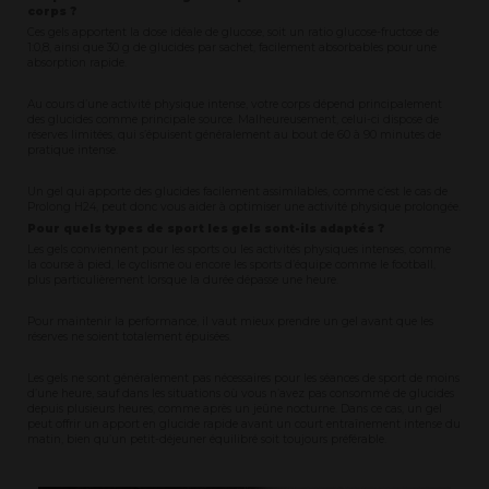
corps ?
Ces gels apportent la dose idéale de glucose, soit un ratio glucose-fructose de
1:0,8, ainsi que 30 g de glucides par sachet, facilement absorbables pour une
absorption rapide.
Au cours d’une activité physique intense, votre corps dépend principalement
des glucides comme principale source. Malheureusement, celui-ci dispose de
réserves limitées, qui s’épuisent généralement au bout de 60 à 90 minutes de
pratique intense.
Un gel qui apporte des glucides facilement assimilables, comme c’est le cas de
Prolong H24, peut donc vous aider à optimiser une activité physique prolongée.
Pour quels types de sport les gels sont-ils adaptés ?
Les gels conviennent pour les sports ou les activités physiques intenses, comme
la course à pied, le cyclisme ou encore les sports d’équipe comme le football,
plus particulièrement lorsque la durée dépasse une heure.
Pour maintenir la performance, il vaut mieux prendre un gel avant que les
réserves ne soient totalement épuisées.
Les gels ne sont généralement pas nécessaires pour les séances de sport de moins
d’une heure, sauf dans les situations où vous n’avez pas consommé de glucides
depuis plusieurs heures, comme après un jeûne nocturne. Dans ce cas, un gel
peut offrir un apport en glucide rapide avant un court entraînement intense du
matin, bien qu’un petit-déjeuner équilibré soit toujours préférable.