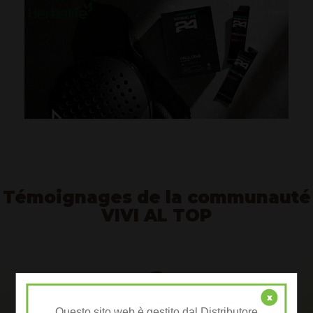
Témoignages de la communauté
VIVI AL TOP
x
Questo sito web è gestito dal Distributore
Annie J.