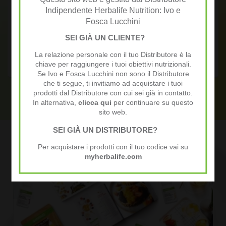
Indipendente Herbalife Nutrition: Ivo e
Fosca Lucchini
Tout en partageant de manièere simple et spontanée mes
SEI GIÀ UN CLIENTE?
expériences et mes résultats j'ai un formidable
complément de revenu.
La relazione personale con il tuo Distributore è la
chiave per raggiungere i tuoi obiettivi nutrizionali.
Se Ivo e Fosca Lucchini non sono il Distributore
che ti segue, ti invitiamo ad acquistare i tuoi
prodotti dal Distributore con cui sei già in contatto.
In alternativa,
clicca qui
per continuare su questo
sito web.
SEI GIÀ UN DISTRIBUTORE?
News
Per acquistare i prodotti con il tuo codice vai su
myherbalife.com