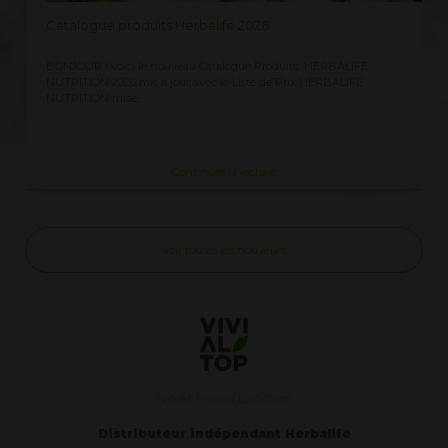
LISTE PRIX HERBALIFE 2026
Demandez ici la Liste des Prix Herbalife 2026, prix officiels pour les
clients CLIQUEZ ICI vous recevez immédiatement toujours à jour ...
Continuer la lecture
Voir toutes les nouvelles
Ivo et Fosca Lucchini
Distributeur indépendant Herbalife