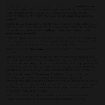
Depuis bien longtemps nous entendons des promesses de
travail à domicile
bien payés, même quand Internet n’était pas disponible pour tout le monde.
Dans la plupart des cas, il s’agissait d’un puits de lumière, très peux de
personnes réussissaient concrètement d’avoir un bon
salaire à partir du
canapé.
Aujourd'hui, les choses ont changé, grâce au web et aux milliers d'emplois qui
sont nés sur le Net, vous pouvez non seulement gagner confortablement assis
dans un fauteuil, mais atteindre l'
indépendance économique en
travaillant à domicile.
Il faut bien sûr de l’engagement personnel et de la constance, d'une bonne dose
de courage et un bon esprit d’initiative, mais travailler à domicile est plus facile
qu'on pourrait le penser. Il faut juste savoir comment le faire.
Nous parlons de
Gig Economy
, de performances de travail temporaires mais
rentables.
Nous pouvons appliquer ce modèle dans de nombreux domaines et pour de
nombreux types de travail, pour la plupart freelance, louer des chambres ou se
proposer comme un moyen de transport alternatif aux taxis. La plupart des cas,
comme vous l'avez compris, ce modèle de travail est associé à l'économie de
partage. Mais voyons en détail quelques exemples que nous pouvons faire.
Le business
artisanal "fait maison"
se développe rapidement, tant en
termes de travail du bois, des bijoux et bijouterie, couture, art et la
photographie. Il suffit de mettre à disposition sur le Web ses compétences et de
commencer à créer et à vendre des articles faits à la main.Les articles les plus
populaires sont les articles de mariage et les broderies, mais les créations en
métal a également un bon marché.
Nous pouvons nous proposer au marché traditionnel, aux entreprises et aux
magasins, ou travailler sur le Web, surtout grâce au bouche-à-oreille.