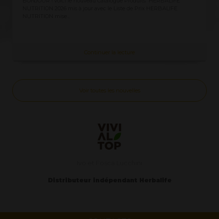
ici le nouveau Catalogue Produits HERBALIFE
Demandez ici la Liste d
6 mis à jour avec le Liste de Prix HERBALIFE
clients CLIQUEZ ICI v
e...
Continuer la lecture
Voir toutes les nouvelles
Ivo et Fosca Lucchini
Distributeur indépendant Herbalife