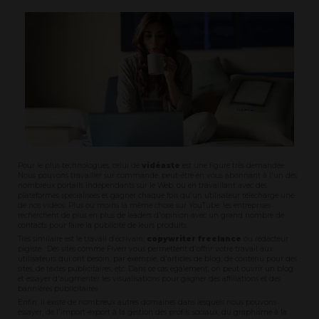
Pour le plus technologues, celui de
vidéaste
est une figure très demandée.
Nous pouvons travailler sur commande, peut-être en vous abonnant à l'un des
nombreux portails indépendants sur le Web, ou en travaillant avec des
plateformes spécialisées et gagner chaque fois qu'un utilisateur télécharge une
de nos vidéos. Plus ou moins la même chose sur YouTube: les entreprises
recherchent de plus en plus de leaders d'opinion avec un grand nombre de
contacts pour faire la publicité de leurs produits.
Très similaire est le travail d’écrivain,
copywriter freelance
ou rédacteur
pigiste . Des sites comme Fiverr vous permettent d'offrir votre travail aux
utilisateurs qui ont besoin, par exemple, d'articles de blog, de contenu pour des
sites, de textes publicitaires, etc. Dans ce cas également, on peut ouvrir un blog
et essayer d'augmenter les visualisations pour gagner des affiliations et des
bannières publicitaires.
Enfin, il existe de nombreux autres domaines dans lesquels nous pouvons
essayer, de l'import-export à la gestion des profils sociaux, du graphisme à la