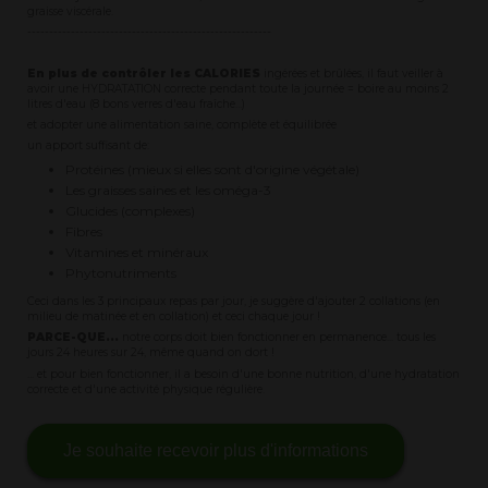
graisse viscérale.
--------------------------------------------------------
En plus de contrôler les CALORIES
ingérées et brûlées, il faut veiller à
avoir une HYDRATATION correcte pendant toute la journée = boire au moins 2
litres d'eau (8 bons verres d'eau fraîche...)
et adopter une alimentation saine, complète et équilibrée
un apport suffisant de:
Protéines (mieux si elles sont d'origine végétale)
Les graisses saines et les oméga-3
Glucides (complexes)
Fibres
Vitamines et minéraux
Phytonutriments
Ceci dans les 3 principaux repas par jour, je suggère d'ajouter 2 collations (en
milieu de matinée et en collation) et ceci chaque jour !
PARCE-QUE...
notre corps doit bien fonctionner en permanence... tous les
jours 24 heures sur 24, même quand on dort !
... et pour bien fonctionner, il a besoin d'une bonne nutrition, d'une hydratation
correcte et d'une activité physique régulière.
Je souhaite recevoir plus d'informations