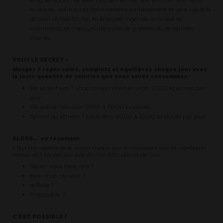
kcalories, votre corps fonctionnera parfaitement et sera capable
de bien utiliser toutes les énergies ingérées ainsi que les
nutriments et n'accumulera pas de graisses ou de liquides
inutiles.
VOICI LE SECRET :
Manger 3 repas sains, complets et équilibrés chaque jour avec
la juste quantité de calories que vous savez consommer.
Vie sédentaire ? Vous consommez environ 2000 kcalories par
jour
Vie active? environ 2500 à 3000 kcalories
Sportif ou athlète ? Peut-être 4000 à 5000 kcalories par jour
ALORS... en résumant
Il faut être capable de se nourrir chaque jour en mangeant tous les ingrédients
nécessaires 3 fois par jour avec environ 2000 calories par jour.
Savez-vous faire cela ?
êtes-vous capable ?
difficile ?
impossible ?
C'EST POSSIBLE !