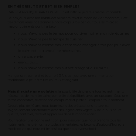
EN THÉORIE, TOUT EST BIEN SIMPLE !
DANS LA PRATIQUE PAR CONTRE … c'est difficile, je dirais même impossible.
De nos jours, avec nos habitudes alimentaires et le mode de vie "moderne", il est
très difficile réussir de donner à notre corps 3 fois par jour tous les micro et
macronutriments dont il a besoin:
nous n'avons pas le temps pour cultiver notre jardin de légumes
nous n'avons pas le temps de cuisiner
nous n'avons même pas le temps de manger 3 fois par jour avec
le calme et la tranquillité nécessaires
on a pas envie...
eeeh... oui...
nous n'avons même pas autant d'argent qu’il faut !
Manger sain, complet et équilibré 3 fois par jour avec une alimentation
traditionnelle peut être très coûteux et exigeant.
Mais il existe une solution
, la possibilité de prendre tous les nutriments
nécessaires, de manière saine, complète et équilibrée avec un raccourci. Sous une
forme concentrée, sélectionnée, comprimée et prête à l'emploi à tout moment.
Depuis plus de 40 ans, nous fournissons des préparations naturelles,
soigneusement sélectionnées avec des ingrédients végétaux de la plus haute
qualité, contrôlés, testés et approuvés dans le monde entier.
Pour faciliter une bonne nutrition, pour s'assurer que nous prenons tous les
nutriments malgré nos habitudes alimentaires, les besoins d'aujourd'hui et le
mode de vie qui nous est imposé ou que nous avons choisi.