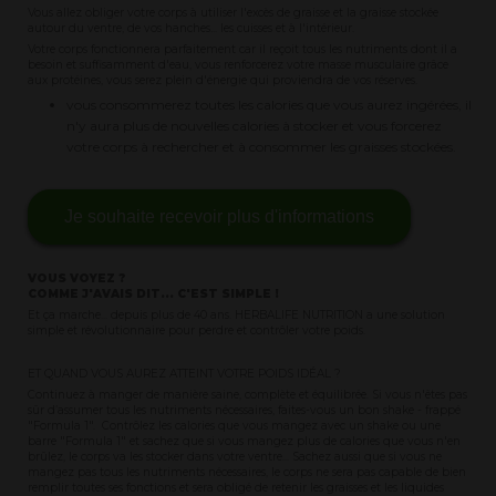
Vous allez obliger votre corps à utiliser l'excès de graisse et la graisse stockée
autour du ventre, de vos hanches... les cuisses et à l'intérieur.
Votre corps fonctionnera parfaitement car il reçoit tous les nutriments dont il a
besoin et suffisamment d'eau, vous renforcerez votre masse musculaire grâce
aux protéines, vous serez plein d'énergie qui proviendra de vos réserves.
vous consommerez toutes les calories que vous aurez ingérées, il
n'y aura plus de nouvelles calories à stocker et vous forcerez
votre corps à rechercher et à consommer les graisses stockées.
Je souhaite recevoir plus d'informations
VOUS VOYEZ ?
COMME J'AVAIS DIT... C'EST SIMPLE !
Et ça marche... depuis plus de 40 ans. HERBALIFE NUTRITION a une solution
simple et révolutionnaire pour perdre et contrôler votre poids.
ET QUAND VOUS AUREZ ATTEINT VOTRE POIDS IDÉAL ?
Continuez à manger de manière saine, complète et équilibrée. Si vous n'êtes pas
sûr d’assumer tous les nutriments nécessaires, faites-vous un bon shake - frappé
"Formula 1". Contrôlez les calories que vous mangez avec un shake ou une
barre "Formula 1" et sachez que si vous mangez plus de calories que vous n'en
brûlez, le corps va les stocker dans votre ventre... Sachez aussi que si vous ne
mangez pas tous les nutriments nécessaires, le corps ne sera pas capable de bien
remplir toutes ses fonctions et sera obligé de retenir les graisses et les liquides