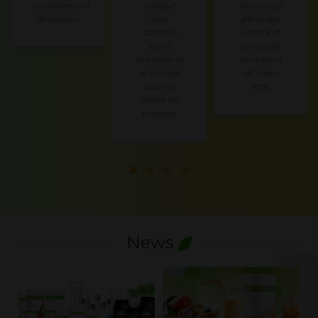
complément
chaque
beaucoup
de revenu.
jour
d'énergie,
comme
vitalità et
saine
une belle
nutrition et
sensation
je mange
de bien-
pour le
être.
plaisir de
manger.
News