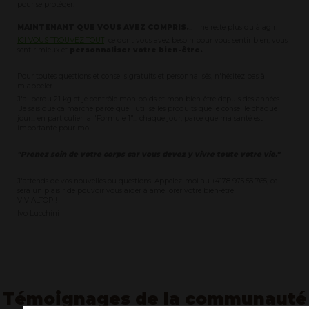
pour se protéger.
MAINTENANT QUE VOUS AVEZ COMPRIS.
.. il ne reste plus qu'à agir!
ICI VOUS TROUVEZ TOUT
ce dont vous avez besoin pour vous sentir bien, vous
sentir mieux et
personnaliser votre bien-être.
Pour toutes questions et conseils gratuits et personnalisés, n'hésitez pas à
m'appeler
J'ai perdu 21 kg et je contrôle mon poids et mon bien-être depuis des années.
Je sais que ça marche parce que j'utilise les produits que je conseille chaque
jour... en particulier la "Formule 1"... chaque jour, parce que ma santé est
importante pour moi !
"Prenez soin de votre corps car vous devez y vivre toute votre vie."
J'attends de vos nouvelles ou questions. Appelez-moi au +4178 975 55 765, ce
sera un plaisir de pouvoir vous aider à améliorer votre bien-être
VIVIALTOP !
Ivo Lucchini
Témoignages de la communauté