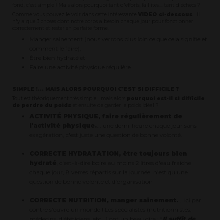
fond, c'est simple ! Mais alors pourquoi tant d'efforts, faillites.... tant d'échecs ?
Comme vous pouvez le voir dans cette intéressante
VIDEO ci-dessous
... il
n'y a que 3 choses dont notre corps a besoin chaque jour pour fonctionner
correctement et rester en parfaite forme.
Manger sainement (nous verrons plus loin ce que cela signifie et
comment le faire),
Être bien hydraté et
Faire une activité physique régulière.
SIMPLE !... MAIS ALORS POURQUOI C'EST SI DIFFICILE ?
Tout est théoriquement très simple... mais alors
pourquoi est-il si difficile
de perdre du poids
et ensuite de garder le poids idéal ?
ACTIVITÉ PHYSIQUE, faire régulièrement de
l'activité physique.
... une demi-heure chaque jour sans
exagération, c'est juste une question de bonne volonté.
CORRECTE HYDRATATION, être toujours bien
hydraté
, c'est-à-dire boire au moins 2 litres d'eau fraîche
chaque jour, 8 verres répartis sur la journée, n'est qu'une
question de bonne volonté et d'organisation
CORRECTE NUTRITION, manger sainement.
... ici par
contre s'ouvre un monde ! Les spécialistes (nutritionnistes,
médecins, diététiciens, etc...) ont un beau dire : “
Il suffit de