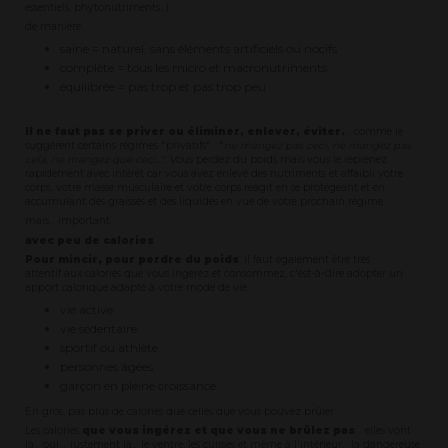
essentiels, phytonutriments...)
de manière
saine = naturel, sans éléments artificiels ou nocifs
complète = tous les micro et macronutriments
équilibrée = pas trop et pas trop peu
Il ne faut pas se priver ou éliminer, enlever, éviter.
... comme le
suggèrent certains régimes "privatifs" : "
ne mangez pas ceci, ne mangez pas
cela, ne mangez que ceci...". V
ous perdez du poids mais vous le reprenez
rapidement avec intérêt car vous avez enlevé des nutriments et affaibli votre
corps, votre masse musculaire et votre corps réagit en se protégeant et en
accumulant des graisses et des liquides en vue de votre prochain régime.
mais... important
avec peu de calories
Pour mincir, pour perdre du poids
, il faut également être très
attentif aux calories que vous ingérez et consommez, c'est-à-dire adopter un
apport calorique adapté à votre mode de vie :
vie active
vie sédentaire
sportif ou athlète
personnes âgées
garçon en pleine croissance
En gros, pas plus de calories que celles que vous pouvez brûler
Les calories
que vous ingérez et que vous ne brûlez pas
… elles vont
là... oui.... justement là... le ventre, les cuisses et même à l'intérieur... la dangereuse