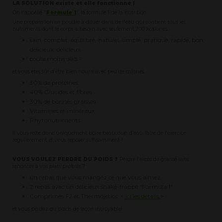
LA SOLUTION existe et elle fonctionne !
On l'appelle "
Formule 1
", la formule 1 de la nutrition
Une préparation en poudre à diluer dans de l'eau qui contient tous les
nutriments dont le corps a besoin avec seulement 200 kcalories.
sain, complet, équilibré, naturel, simple, pratique, rapide, bon,
délicieux, délicieux...
coûte moins de 5.-
et vous êtes sûr d'être bien nourri avec peu de calories.
30% de protéines
40% Glucides et fibres
30% de bonnes graisses
Vitamines et minéraux
Phytonutriments
Il vous reste donc uniquement boire beaucoup d'eau, faire de l'exercice
régulièrement et vous reposer suffisamment !
VOUS VOULEZ PERDRE DU POIDS ?
Perdre l'excès de graisse sans
renoncer à vos plats préférés ?
un repas que vous mangez ce que vous aimez
2 repas avec un délicieux shake-frappé "Formula 1"
Comprimés F2 et Thermojetics <
ici les détails
>
et vous perdez du poids de façon incroyable!