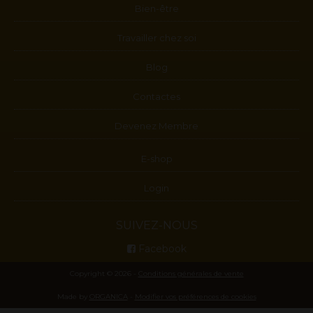
Bien-être
Travailler chez soi
Blog
Contactes
Devenez Membre
E-shop
Login
SUIVEZ-NOUS
Facebook
Copyright © 2026 -
Conditions générales de vente
Made by
ORGANICA
-
Modifier vos préférences de cookies