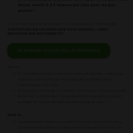
devez courir 4 à 5 heures par jour pour ne pas
grossir !
Si vous n'avez pas le temps de courir 4 à 5 heures par jour, l'alternative est...
CONTRÔLER LES CALORIES QUE VOUS MANGEZ... SANS
RENONCER AUX NUTRIMENTS !
Je souhaite recevoir plus d'informations
Bien sûr...
En mangeant moins, vous avez moins de calories... mais aussi
moins de nutriments (qui sont déjà peu nombreux dans
l'alimentation normale).
Si vous avez moins de nutriments, votre corps n'est pas capable
de remplir correctement toutes ses fonctions et sera forcé à se
protéger en faisant des réserves (d'eau et de graisse...).
MAIS SI...
vous parvenez à donner tous les nutriments de manière saine,
complète et équilibrée à chaque repas, chaque jour et tout au
long de la journée avec peu de calories, soit environ 500-600