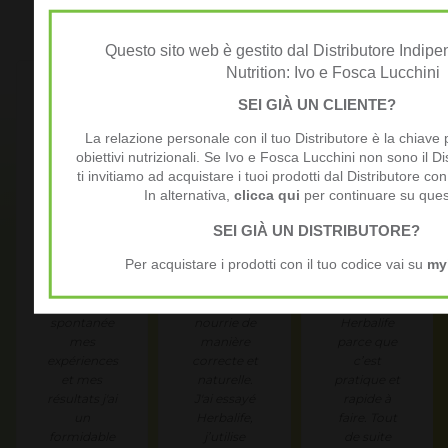
VIVI AL TOP
Questo sito web è gestito dal Distributore Indip
Nutrition: Ivo e Fosca Lucchini
SEI GIÀ UN CLIENTE?
La relazione personale con il tuo Distributore è la chiave 
Annie J.
Josiane N.
Angela F.
obiettivi nutrizionali. Se Ivo e Fosca Lucchini non sono il Di
ti invitiamo ad acquistare i tuoi prodotti dal Distributore con
In alternativa,
clicca qui
per continuare su ques
Tout en
On sait plus
J'ai
SEI GIÀ UN DISTRIBUTORE?
partageant
quoi
commencé
Per acquistare i prodotti con il tuo codice vai su
my
de
manger. Je
avec le
manièere
veux être
petit-
simple et
sûre d'être
déjeuner
spontanée
nourrie de
Herbalife
mes
manière
parce que
expériences
correcte et
c’est
et mes
naturelle.
pratique et
résultats j'ai
J'ai essayé
rapide à
un
Herbalife,
faire. Tout
formidable
j’utilise
de suite