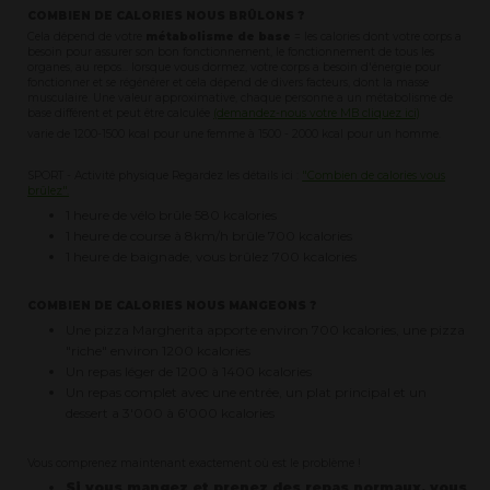
COMBIEN DE CALORIES NOUS BRÛLONS ?
Cela dépend de votre
métabolisme de base
= les calories dont votre corps a
besoin pour assurer son bon fonctionnement, le fonctionnement de tous les
organes, au repos... lorsque vous dormez, votre corps a besoin d'énergie pour
fonctionner et se régénérer et cela dépend de divers facteurs, dont la masse
musculaire. Une valeur approximative, chaque personne a un métabolisme de
base différent et peut être calculée
(demandez-nous votre MB cliquez ici)
varie de 1200-1500 kcal pour une femme à 1500 - 2000 kcal pour un homme.
SPORT - Activité physique Regardez les détails ici :
"Combien de calories vous
brûlez".
1 heure de vélo brûle 580 kcalories
1 heure de course à 8km/h brûle 700 kcalories
1 heure de baignade, vous brûlez 700 kcalories
COMBIEN DE CALORIES NOUS MANGEONS ?
Une pizza Margherita apporte environ 700 kcalories, une pizza
"riche" environ 1200 kcalories
Un repas léger de 1200 à 1400 kcalories
Un repas complet avec une entrée, un plat principal et un
dessert a 3'000 à 6'000 kcalories
Vous comprenez maintenant exactement où est le problème !
Si vous mangez et prenez des repas normaux, vous