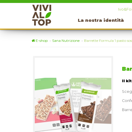
Ivo&Fos
La nostra identità
E-shop
»
Sana Nutrizione
»
Barrette Formula 1 pasto sos
Bar
Il ki
Scegli
Confe
Barre