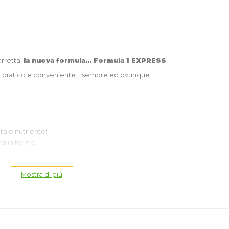
arretta,
la nuova formula... Formula 1 EXPRESS
 pratico e conveniente... sempre ed ovunque
ta e nutriente!
si in forma,
Mostra di più
pleto ed equilibrato.
on un elevato contenuto di proteine e fibre, con acido linoleico, vitami