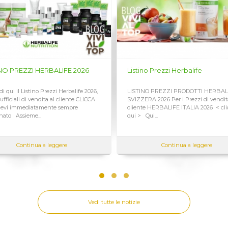
 in giro?
 offrirti un pasto sano ovunque tu sia. Disponibile in due gusti: Cioccol
nata ad un regime alimentare ipocalorico, ad uno stile di vita sano e
no Prezzi Herbalife
Listino Prezzi Herbalife ITALIA
librato... ovunque ti trovi.
NO PREZZI PRODOTTI HERBALIFE
LISTINO PREZZI DI VENDITA PRODO
RA 2026 Per i Prezzi di vendita al
HERBALIFE ITALIA 2026 Per vedere i
e HERBALIFE ITALIA 2026 < clicca
di vendita al cliente PREZZI HERBA
ui...
SVIZZERA <...
Continua a leggere
Continua a leggere
Vedi tutte le notizie