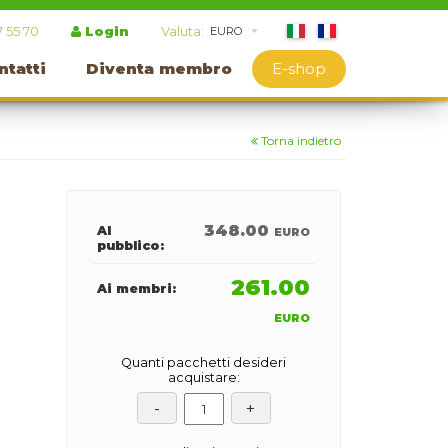
7 55 70
Login
Valuta:
ntatti
Diventa membro
E-shop
Torna indietro
348.00
Al
EURO
pubblico:
261.00
Ai membri:
EURO
Quanti pacchetti desideri
acquistare: