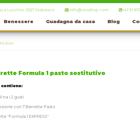
ca Lucchini, 6521 Giubiasco
info@vivialtop.com
+41 91 85
Benessere
Guadagna da casa
Blog
Co
titutivo
rette Formula 1 pasto sostitutivo
t contiene:
 tra i 2 gusti
zione con 7 Barrette Pasto
tte "Formula 1 EXPRESS"