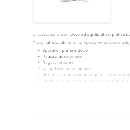
Un pasto sano, completo ed equilibrato in pratica b
Pasto nutrizionalmente completo, veloce, comodo,
Sportivo... prima e dopo
Pausa pranzo veloce
Ragazzi, studenti
Un pasto veloce e pratico
al mare, in montagna, in viaggio... sempre pron
ideale per il controllo del peso e per mantener
Per una dieta sana ed efficace,
Sempre ed ovunque a portata di mano.
Conveniente..
. meno di 5.- per un pasto sano, com
PROPRIETA’ PRINCIPALI
Un apporto bilanciato di nutrienti essenziali c
minerali aggiunti
Ipocalorica: solo 207 / 209 calorie a barretta