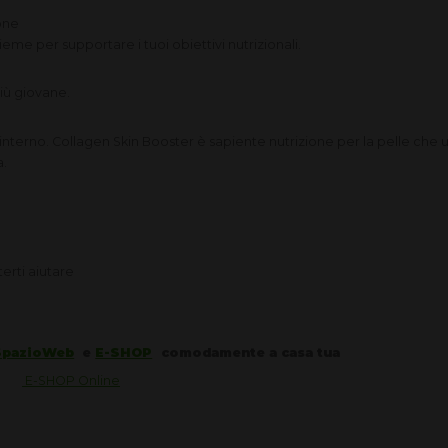
one
sieme per supportare i tuoi obiettivi nutrizionali.
iù giovane.
interno. Collagen Skin Booster è sapiente nutrizione per la pelle che uti
a.
erti aiutare
SpazioWeb
e
E-SHOP
comodamente a casa tua
com
E-SHOP Online