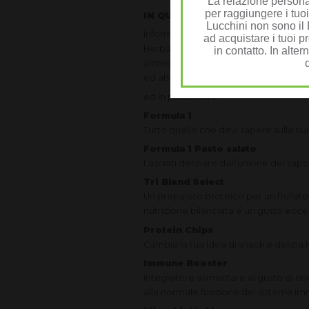
La relazione personal
per raggiungere i tuoi
IN QUESTA EDIZIONE trovi
Lucchini non sono il D
Informazioni su come raggiungere, 
ad acquistare i tuoi pr
Herbalife, gli esperti e scienziati Herba
in contatto. In alter
alimentare, fitonutrienti, soluzioni per 
ed atleti...
ed in particolare:
Formula 1
Tutto quello che devi sapere sulla n
Formula 1 Pasto salato
Lasciati deliziare dall’unione del sap
Tri Blend Select
Un preparato proteico per un frullato
nutrizione bilanciata e un gusto ecc
Protein Chips
Cambia la tua idea di snack e delizia l
Immune Booster
Integratore alimentare al gusto di ri
alla normale funzione del sistema im