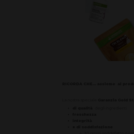
RICORDA CHE... assieme ai pr
La nostra speciale
Garanzia Gold S
di qualità
degli ingredienti
freschezza
integrità
e di soddisfazione
30 giorni soddisfatto o r