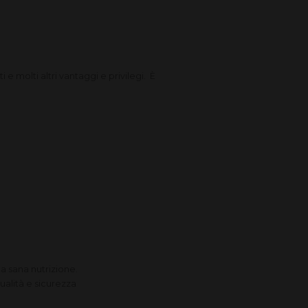
 e molti altri vantaggi e privilegi. È
la sana nutrizione.
qualità e sicurezza