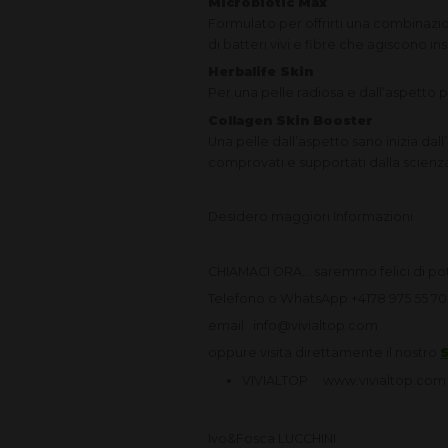
Microbiotic Max
Formulato per offrirti una combinazi
di batteri vivi e fibre che agiscono in
Herbalife Skin
Per una pelle radiosa e dall’aspetto p
Collagen Skin Booster
Una pelle dall’aspetto sano inizia dall’
comprovati e supportati dalla scienz
Desidero maggiori Informazioni
CHIAMACI ORA... saremmo felici di pot
Telefono o WhatsApp +4178 975 55 70
email: info@vivialtop.com
oppure visita direttamente il nostro
VIVIALTOP www.vivialtop.
Ivo&Fosca LUCCHINI