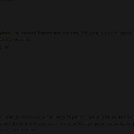
giato
…. hai
sconto immediato
del
25%
per sempre su tutti i prodotti
odotti Herbalife…
BITO!
 intero lavorano con e per Herbalife per migliorare la salute grazie al
risultato di ricerche, studi clinici e scientifici per garantire la miglior 
. per stare meglio...