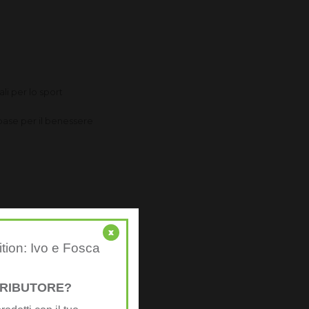
li per lo sport
 base per il benessere
x
ition: Ivo e Fosca
oi obiettivi
STRIBUTORE?
vita sano ed attivo