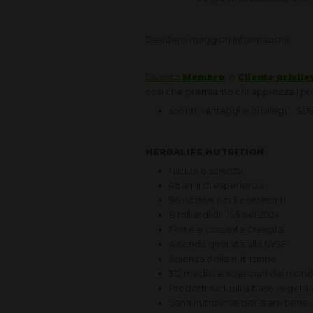
Desidero maggiori Informazioni
Diventa
Membro
o
Cliente privile
così che premiamo chi apprezza i pr
sconti, vantaggi e privilegi... SU
HERBALIFE NUTRITION
Natura e scienza
45 anni di esperienza
96 nazioni nei 5 continenti
8 miliardi di US$ nel 2024
Forte e costante crescita
Azienda quotata alla NYSE
Scienza della nutrizione
312 medici e scienziati dal mondo
Prodotti naturali a base vegetale 
Sana nutrizione per stare bene..