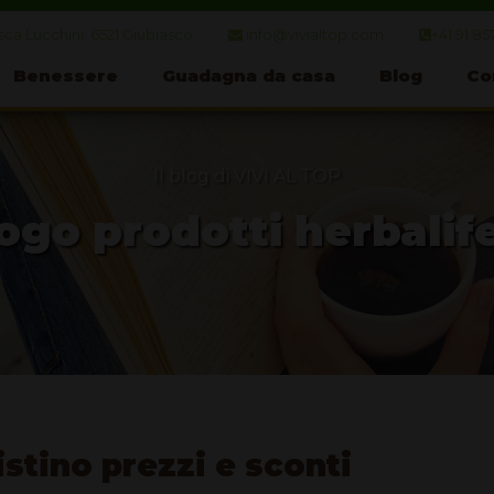
ca Lucchini, 6521 Giubiasco
info@vivialtop.com
+41 91 85
Benessere
Guadagna da casa
Blog
Co
Il blog di VIVI AL TOP
ogo prodotti herbalif
istino prezzi e sconti