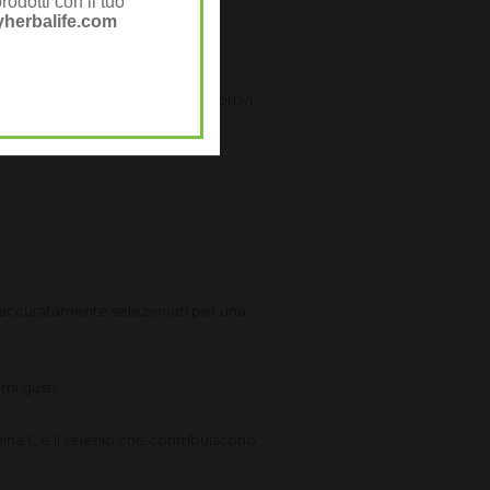
rodotti con il tuo
herbalife.com
nti, la scienza dietro ai prodotti
assi sani, fibre, integrazione
rughe... prodotti esclusivi per sportivi
e accuratamente selezionati per una
mi gusti.
ina C e il selenio che contribuiscono