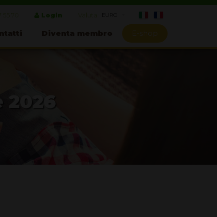
7 55 70
Login
Valuta:
ntatti
Diventa membro
E-shop
e 2026