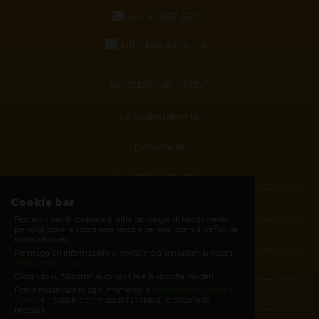
+41 91 857 55 70
info@vivialtop.com
MAPPA DEL SITO
La nostra identità
Benessere
Guadagna da casa
Cookie bar
Blog
Facciamo uso di cookies e di altre tecnologie di tracciamento
per migliorare la vostra esperienza e per analizzare il traffico del
Contatti
nostro sito web.
Per maggiori informazioni vi invitiamo a consultare la nostra
Politica sulla privacy
.
Diventa membro
Cliccando su "Accetta" acconsentite alla raccolta dei dati.
Potete modificare in ogni momento le
impostazioni relative ai
E-shop
cookies
e rifiutarli, tranne quelli funzionali strettamente
necessari.