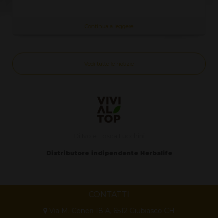
Continua a leggere
Vedi tutte le notizie
Di Ivo e Fosca Lucchini
Distributore indipendente Herbalife
CONTATTI
Via M. Ceneri 18 A, 6512 Giubiasco CH