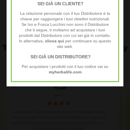
SEI GIÀ UN CLIENTE?
Leggi PDF caricato
La relazione personale con il tuo Distributore è la
chiave per raggiungere i tuoi obiettivi nutrizionali.
Se Ivo e Fosca Lucchini non sono il Distributore
che ti segue, ti invitiamo ad acquistare i tuoi
prodotti dal Distributore con cui sei già in contatto.
In alternativa,
clicca qui
per continuare su questo
Testimonianze della community
sito web.
VIVI AL TOP
SEI GIÀ UN DISTRIBUTORE?
Per acquistare i prodotti con il tuo codice vai su
myherbalife.com
Annie J.
Condividendo in modo semplice e spontaneo le mie
esperienze ed i miei risultati ho un fantastico guadagno
extra.