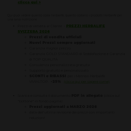
clicca qui >
Qui puoi vedere quanto costa herbalife, quanto costano i prodotti Herbalife per
una sana nutrizione.
Prezzi di vendita al Cliente -
PREZZI HERBALIFE
SVIZZERA 2026
Prezzi di vendita ufficiali
Nuovi Prezzi sempre aggiornati
Garanzia miglior prezzo
Garanzia GOLD STANDARD di Soddisfazione e Garanzia
di TOP QUALITÀ
Consulenza personalizzata gratuita
Supporto gratuito e personalizzato
SCONTI e RIBASSI
: per i Membri Herbalife
VIVIALTOP:
-25%
(clicca qui per sapere come)
Scarica e consulta il documento
PDF in allegato
(clicca sul
"bottone" in fondo pagina)
Prezzi aggiornati a MARZO 2026
data dell'ultima revisione dei prezzi con importanti
riduzioni!