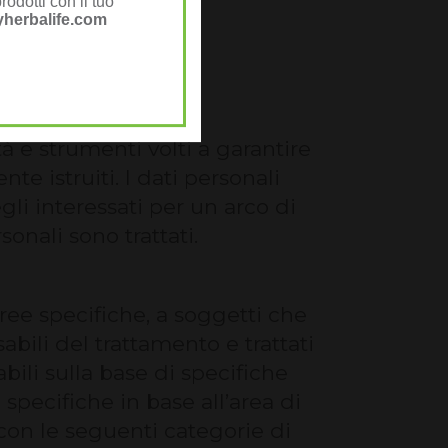
rodotti con il tuo
herbalife.com
 e strumenti volti a garantire
e istruiti. I dati personali
li interessati per un arco di
onali sono trattati.
aree specifiche, a soggetti che
abili del trattamento e trattati
bili sulla base di specifiche
 specifiche in base all’area di
 con le seguenti categorie di