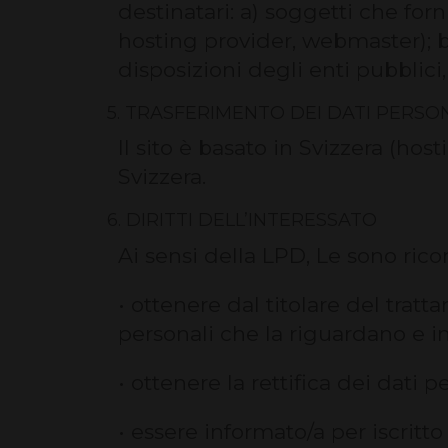
destinatari: a) soggetti che forn
hosting provider, webmaster); b)
disposizioni degli enti pubblici,
5. TRASFERIMENTO DEI DATI PERSO
Il sito è basato in Svizzera (hos
Svizzera.
6. DIRITTI DELL’INTERESSATO
Ai sensi della LPD, Le sono ricon
• ottenere dal titolare del tra
personali che la riguardano e in 
• ottenere la rettifica dei dati p
• essere informato/a per iscrit