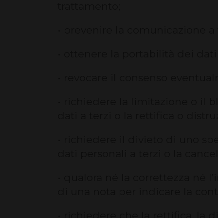
trattamento;
• prevenire la comunicazione a te
• ottenere la portabilità dei dat
• revocare il consenso eventual
• richiedere la limitazione o il
dati a terzi o la rettifica o distr
• richiedere il divieto di uno s
dati personali a terzi o la cance
• qualora né la correttezza né l
di una nota per indicare la con
• richiedere che la rettifica, la 