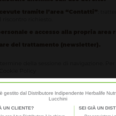
icevute tramite l’area “Contatti”
: tratt
l riscontro richiesto.
ersonale e accesso alla propria area ri
lare del trattamento (newsletter).
 termine della sessione di navigazione. Per i
 Cookie Policy
 Cookie Policy
 gestito dal Distributore Indipendente Herbalife Nutr
 per il tempo necessario al raggiungimento d
Lucchini
IÀ UN CLIENTE?
SEI GIÀ UN DI