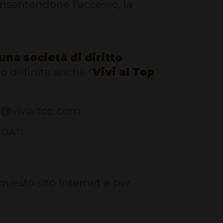
consentendone l’accesso, la
 una società di diritto
to definita anche “
Vivi al Top
”
fo@vivialtop.com
 DATI
questo sito Internet e per