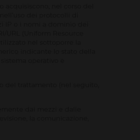
to acquisiscono, nel corso del
nell’uso dei protocolli di
zi IP o i nomi a dominio dei
e URI/URL (Uniform Resource
utilizzato nel sottoporre la
merico indicante lo stato della
al sistema operativo e
to del trattamento (nel seguito,
ntemente dai mezzi e dalle
revisione, la comunicazione,