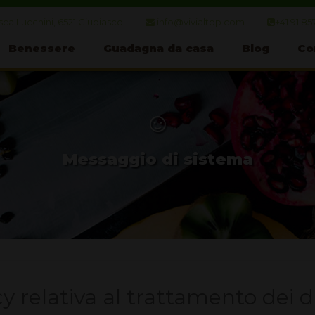
ca Lucchini, 6521 Giubiasco
info@vivialtop.com
+41 91 85
Benessere
Guadagna da casa
Blog
Co
☺
Messaggio di sistema
y relativa al trattamento dei da