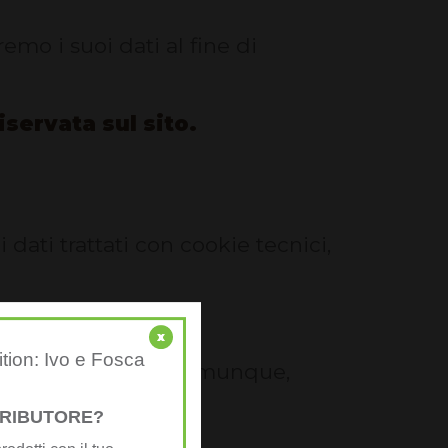
eremo i suoi dati al fine di
servata sul sito.
 dati trattati con cookie tecnici,
x
ition: Ivo e Fosca
i tale finalità e, comunque,
STRIBUTORE?