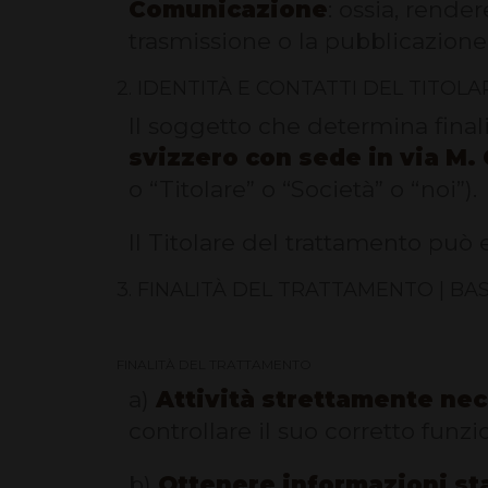
Comunicazione
: ossia, rende
trasmissione o la pubblicazione
2. IDENTITÀ E CONTATTI DEL TITO
Il soggetto che determina final
svizzero con sede in via M. 
o “Titolare” o “Società” o “noi”).
Il Titolare del trattamento può 
3. FINALITÀ DEL TRATTAMENTO | BA
FINALITÀ DEL TRATTAMENTO
a)
Attività strettamente nec
controllare il suo corretto fun
b)
Ottenere informazioni sta