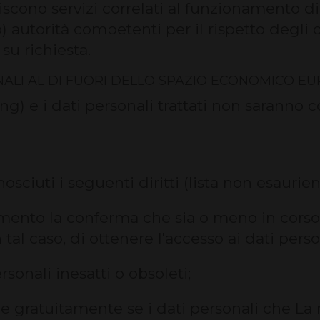
iscono servizi correlati al funzionamento di
 autorità competenti per il rispetto degli o
 su richiesta.
NALI AL DI FUORI DELLO SPAZIO ECONOMICO EU
ting) e i dati personali trattati non saranno 
osciuti i seguenti diritti (lista non esaurien
ttamento la conferma che sia o meno in corso
tal caso, di ottenere l'accesso ai dati perso
ersonali inesatti o obsoleti;
to e gratuitamente se i dati personali che L