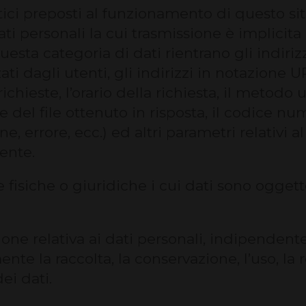
tici preposti al funzionamento di questo si
ti personali la cui trasmissione è implicita 
esta categoria di dati rientrano gli indiriz
ati dagli utenti, gli indirizzi in notazion
richieste, l’orario della richiesta, il metodo 
e del file ottenuto in risposta, il codice nu
ne, errore, ecc.) ed altri parametri relativi 
ente.
e fisiche o giuridiche i cui dati sono ogget
zione relativa ai dati personali, indipende
te la raccolta, la conservazione, l’uso, la 
ei dati.