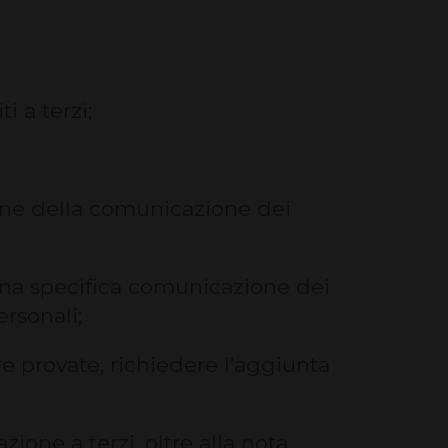
i a terzi;
zione della comunicazione dei
i una specifica comunicazione dei
ersonali;
re provate, richiedere l’aggiunta
zione a terzi, oltre alla nota