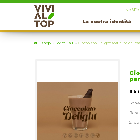
Ivo&Fos
La nostra identità
E-shop
»
Formula 1
»
Cioccolato Delight sostituto del pa
Cio
pe
Il ki
Shake
Barat
21 por