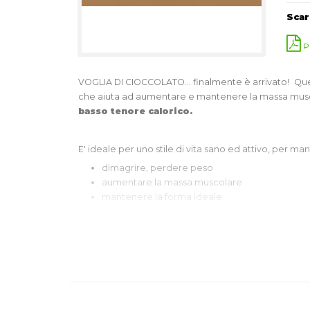
Scar
P
VOGLIA DI CIOCCOLATO... finalmente è arrivato!
Que
che aiuta ad aumentare e mantenere la massa musco
basso tenore calorico.
E' ideale per uno stile di vita sano ed attivo, per ma
dimagrire, perdere peso
aumentare la massa muscolare
mantenere la forma ideale
quale pasto sano, completo ed equilibrato per 
la nutrizione ideale per sportivi ed atleti
FORMULA 1 DI ULTIMA GENERAZIONE
Sostituto del pasto
semplice, pratico, rapido e
Ricco di tutti i nutrienti naturali necessari pe