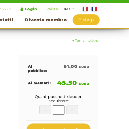
7 55 70
Login
Valuta:
ntatti
Diventa membro
E-shop
Torna indietro
61.00
Al
EURO
pubblico:
45.50
Ai membri:
EURO
Quanti pacchetti desideri
acquistare: