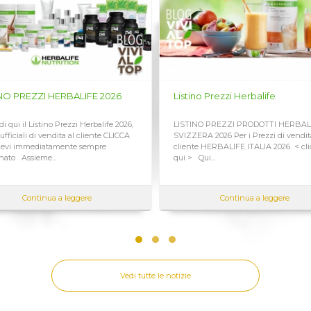
e macro nutrienti essenziali
unzioni gastro-intestinali
no Prezzi Herbalife
Listino Prezzi Herbalife ITALIA
NO PREZZI PRODOTTI HERBALIFE
LISTINO PREZZI DI VENDITA PRODO
RA 2026 Per i Prezzi di vendita al
HERBALIFE ITALIA 2026 Per vedere i
e HERBALIFE ITALIA 2026 < clicca
di vendita al cliente PREZZI HERBA
ui...
SVIZZERA <...
Continua a leggere
Continua a leggere
litri di acqua fredda
Vedi tutte le notizie
giorno come un pasto nutriente
. Esiste anche in forma di pratica
B