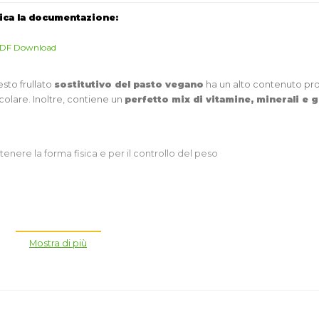
ica la documentazione:
DF Download
sto frullato
sostitutivo del pasto vegano
ha un alto contenuto pr
lare. Inoltre, contiene un
perfetto mix di vitamine, minerali e g
ntenere la forma fisica e per il controllo del peso
ragazzi, adulti ed anziani
Mostra di più
 conveniente
ideale per il benessere psicofisico ed il controllo del pe
r mantenere il benessere fisico e mentale