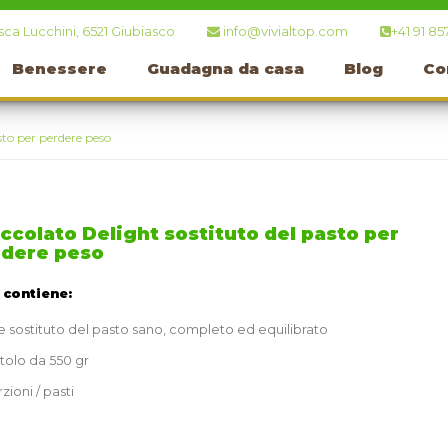
ca Lucchini, 6521 Giubiasco
info@vivialtop.com
+41 91 85
Benessere
Guadagna da casa
Blog
Co
sto per perdere peso
ccolato Delight sostituto del pasto per
rdere peso
t contiene:
 sostituto del pasto sano, completo ed equilibrato
tolo da 550 gr
zioni / pasti