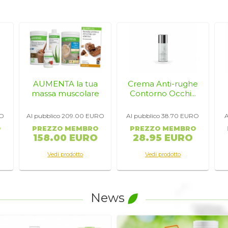
enimento e la crescita della massa muscolare ed eliminare il grasso su
 e grassi.
 214 calorie
(kcal)
etariani
, completa le possibili carenze di
Calcio, vitamina D, Zinco
AUMENTA la tua
Crema Anti-rughe
ne coloranti o aromi artificiali.
n
massa muscolare
Contorno Occhi...
O
Al pubblico 209.00
EURO
Al pubblico 38.70
EURO
A
ti collaterali
O
PREZZO MEMBRO
PREZZO MEMBRO
2 minuti...
158.00 EURO
28.95 EURO
po ha bisogno...
non hai fame!
aia di sfiziose e semplici ricette
Vedi prodotto
Vedi prodotto
News
ere
pasto