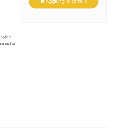
Aggiungi al carrello
oteico
rassi a
so