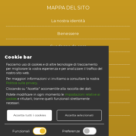
MAPPA DEL SITO
La nostra identità
Benessere
Guadagna da casa
Cookie bar
Blog
Facciamo uso di cookies e di altre tecnologie di tracciamento
per migliorare la vostra esperienza e per analizzare il traffico del
Contatti
nostro sito web.
Per maggiori informazioni vi invitiamo a consultare la nostra
Politica sulla privacy
.
Diventa membro
Cliccando su "Accetta" acconsentite alla raccolta dei dati.
Potete modificare in ogni momento le
impostazioni relative ai
E-shop
cookies
e rifiutarli, tranne quelli funzionali strettamente
necessari.
Login
Accetta tutti i cookies
Accetta selezionati
SEGUICI SUI SOCIAL
Funzionali
Preferenze