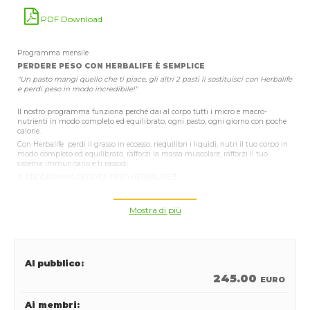
PDF Download
Programma mensile
PERDERE PESO CON HERBALIFE È SEMPLICE
"Un pasto mangi quello che ti piace, gli altri 2 pasti li sostituisci con Herbalife
e perdi peso in modo incredibile!"
Il nostro programma funziona perché dai al corpo tutti i micro e macro-
nutrienti in modo completo ed equilibrato, ogni pasto, ogni giorno con poche
calorie.
Con Herbalife perdi il grasso in eccesso, riequilibri i liquidi, nutri il tuo corpo in
modo completo ed equilibrato, rafforzi la massa muscolare, rafforzi il tuo
sistema immunitario e ti rassodi.
IL PROGRAMMA PERDITA PESO HERBALIFE È...
Veloce: si fa in 2 minuti
Pratico: c’è tutto e tutto già pronto
Mostra di più
Sano: è naturale a base vegetale
Buono: 9 gusti diversi e centinaia di ricette
Completo: contiene tutto quello che il corpo necessita
Leggera: ha tutti i nutrienti con solo 200 Kcalorie
Al pubblico:
Economico: un pasto sano, completo ed equilibrato a meno di
245.00
EURO
5.- al giorno
Ai membri: