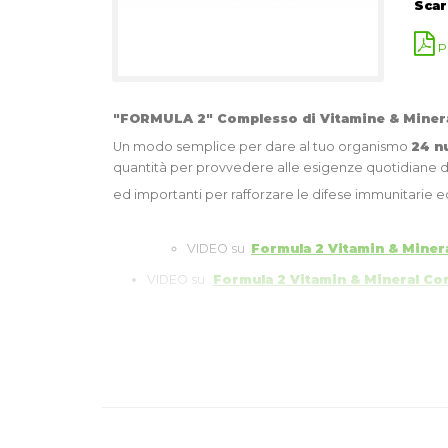
Scar
P
"FORMULA 2" Complesso di Vitamine & Mineral
Un modo semplice per dare al tuo organismo
24 n
quantità per provvedere alle esigenze quotidiane 
ed importanti per rafforzare le difese immunitarie 
VIDEO su
Formula 2 Vitamin & Miner
VIDEO su
Formula 2 Vitamin & Mineral Co
Proprietà principali "F2 UOMO"
Studiato per le esigenze specifiche dell'uomo
Fornisce una quantità ottimale di vitamine e min
Idoneo per 71 indicazioni autorizzate dall'UE.
Sviluppato da esperti in nutrizione e formulato i