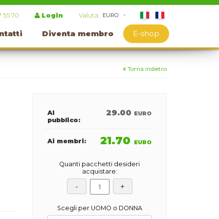
7 55 70
Login
Valuta:
ntatti
Diventa membro
E-shop
Torna indietro
29.00
Al
EURO
pubblico:
21.70
Ai membri:
EURO
Quanti pacchetti desideri
acquistare:
Scegli per UOMO o DONNA