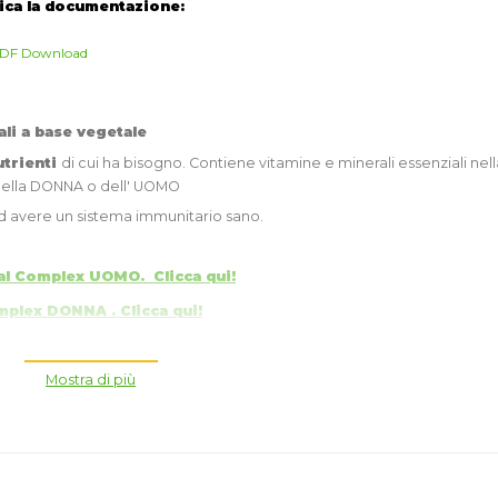
ica la documentazione:
DF Download
i a base vegetale
utrienti
di cui ha bisogno. Contiene vitamine e minerali essenziali nell
della DONNA o dell' UOMO
ed avere un sistema immunitario sano.
al Complex UOMO. Clicca qui!
mplex DONNA . Clicca qui!
Mostra di più
.
erali chiave di cui il corpo ha bisogno.
n base a consolidati principi scientifici.