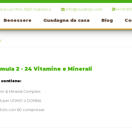
ca Lucchini, 6521 Giubiasco
info@vivialtop.com
+41 91 85
Benessere
Guadagna da casa
Blog
Co
i
mula 2 - 24 Vitamine e Minerali
t contiene:
min & Mineral Complex
li per UOMO o DONNA
ttolo con 60 compresse