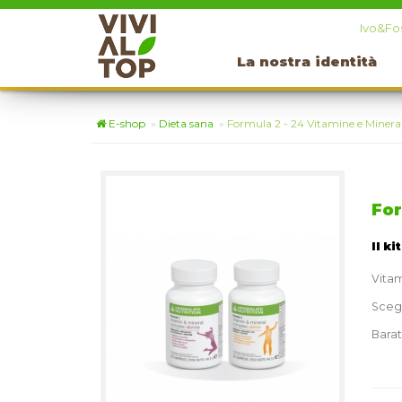
Ivo&Fos
La nostra identità
E-shop
»
Dieta sana
»
Formula 2 - 24 Vitamine e Mineral
For
Il ki
Vita
Sceg
Bara