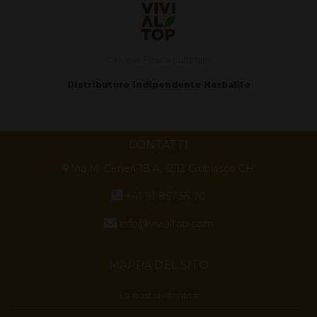
Di Ivo e Fosca Lucchini
Distributore indipendente Herbalife
CONTATTI
Via M. Ceneri 18 A, 6512 Giubiasco CH
+41 91 857 55 70
info@vivialtop.com
MAPPA DEL SITO
La nostra identità