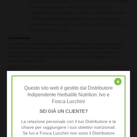
solo ricchi di probiotici, ma anche di vitamine e minerali
che possono supportare il sistema immunitario.
Sperimenta con integratori: Se non riesci ad assumere
sufficienti prebiotici o probiotici tramite il cibo, puoi
optare per integratori, ma sempre sotto consiglio di un
medico o nutrizionista.
Conclusioni
Sia i prebiotici che i probiotici sono fondamentali per mantenere una buona
salute intestinale e, più in generale, il benessere del nostro corpo. I probiotici
apportano batteri benefici che aiutano a ristabilire l'equilibrio della flora
intestinale, mentre i prebiotici forniscono il nutrimento necessario per far
prosperare questi batteri.
Integrare entrambe le categorie di alimenti nella propria dieta può essere una
strategia vincente per migliorare la digestione, supportare il sistema
immunitario e prevenire disturbi intestinali. Tuttavia, è importante ricordare
che ogni persona ha esigenze diverse: ciò che funziona per una persona
x
potrebbe non essere indicato per un'altra.
Questo sito web è gestito dal Distributore
Per questo motivo, prima di intraprendere qualsiasi cambiamento significativo
Indipendente Herbalife Nutrition: Ivo e
nella dieta o assumere integratori, è sempre consigliabile consultare uno
specialista, come un medico o un nutrizionista, che possa valutare le proprie
Fosca Lucchini
necessità specifiche e guidare verso la soluzione migliore.
Un intestino sano è alla base di una vita sana, ma ogni passo va fatto con
SEI GIÀ UN CLIENTE?
consapevolezza e attenzione alle proprie condizioni di salute.
La relazione personale con il tuo Distributore è la
chiave per raggiungere i tuoi obiettivi nutrizionali.
Se Ivo e Fosca Lucchini non sono il Distributore