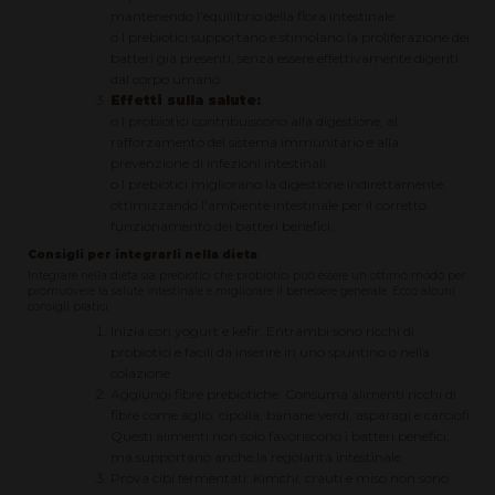
mantenendo l’equilibrio della flora intestinale.
o I prebiotici supportano e stimolano la proliferazione dei
batteri già presenti, senza essere effettivamente digeriti
dal corpo umano.
Effetti sulla salute:
o I probiotici contribuiscono alla digestione, al
rafforzamento del sistema immunitario e alla
prevenzione di infezioni intestinali.
o I prebiotici migliorano la digestione indirettamente,
ottimizzando l'ambiente intestinale per il corretto
funzionamento dei batteri benefici.
Consigli per integrarli nella dieta
Integrare nella dieta sia prebiotici che probiotici può essere un ottimo modo per
promuovere la salute intestinale e migliorare il benessere generale. Ecco alcuni
consigli pratici:
Inizia con yogurt e kefir: Entrambi sono ricchi di
probiotici e facili da inserire in uno spuntino o nella
colazione.
Aggiungi fibre prebiotiche: Consuma alimenti ricchi di
fibre come aglio, cipolla, banane verdi, asparagi e carciofi.
Questi alimenti non solo favoriscono i batteri benefici,
ma supportano anche la regolarità intestinale.
Prova cibi fermentati: Kimchi, crauti e miso non sono