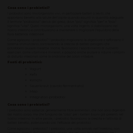
Cosa sono i probiotici?
I probiotici sono microrganismi vivi, in particolare batteri o lieviti, che
apportano benefici alla salute dell'ospite quando assunti in quantità adeguate.
Il termine "probiotico" deriva dal greco, dove "pro" significa "per" e "bios"
significa "vita". Questi microrganismi, una volta ingeriti, si stabilizzano nel
nostro intestino e contribuiscono a mantenere o migliorare l'equilibrio della
flora batterica intestinale.
Come agiscono i probiotici? I probiotici migliorano la digestione e rafforzano il
sistema immunitario, contrastando la crescita di batteri patogeni che
potrebbero causare malattie. Inoltre, favoriscono l'assorbimento di nutrienti
essenziali, come vitamine e minerali, e possono anche aiutare a ridurre i sintomi
di disturbi intestinali come la sindrome del colon irritabile.
Fonti di probiotici:
Yogurt
Kefir
Kimchi
Sauerkraut (cavolo fermentato)
Miso
Integratori probiotici
Cosa sono i prebiotici?
I prebiotici sono sostanze, generalmente fibre alimentari, che non sono digeribili
dal nostro corpo, ma che fungono da “cibo” per i batteri buoni già presenti nel
nostro intestino. In altre parole, i prebiotici favoriscono la crescita e l'attività di
batteri benefici, potenziando così l'efficacia dei probiotici.
Come agiscono i prebiotici? I prebiotici, una volta arrivati nell'intestino, non
vengono digeriti dall’organismo umano, ma servono da nutrimento per i