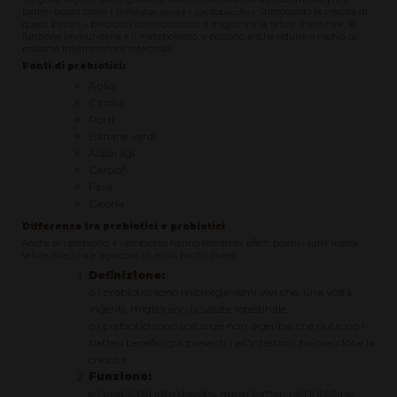
batteri buoni come i
Bifidobacteria
e i
Lactobacillus
. Stimolando la crescita di
questi batteri, i prebiotici contribuiscono a migliorare la salute intestinale, la
funzione immunitaria e il metabolismo, e possono anche ridurre il rischio di
malattie infiammatorie intestinali.
Fonti di prebiotici:
Aglio
Cipolla
Porri
Banane verdi
Asparagi
Carciofi
Fave
Cicoria
Differenza tra prebiotici e probiotici
Anche se i prebiotici e i probiotici hanno entrambi effetti positivi sulla nostra
salute intestinale, agiscono in modi molto diversi:
Definizione:
o I probiotici sono microrganismi vivi che, una volta
ingeriti, migliorano la salute intestinale.
o I prebiotici sono sostanze non digeribili che nutrono i
batteri benefici già presenti nell'intestino, favorendone la
crescita.
Funzione:
o I probiotici introducono nuovi batteri nell’intestino,