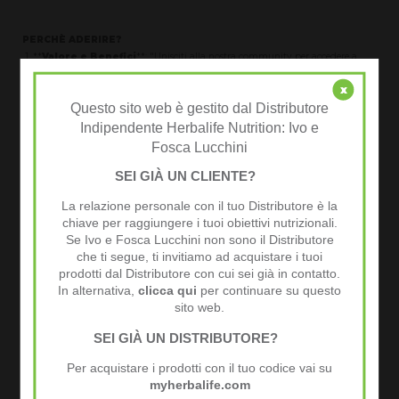
PERCHÈ ADERIRE?
1. **
Valore e Benefici
**: "Unisciti alla nostra community per accedere a
risorse esclusive, eventi dal vivo e una rete di professionisti che condividono i
tuoi interessi."
x
Questo sito web è gestito dal Distributore
2. **
Esperienza e Condivisione
**: "Immagina di poter scambiare idee e
imparare da persone con esperienze simili alle tue. La nostra community è il
Indipendente Herbalife Nutrition: Ivo e
luogo perfetto per questo."
Fosca Lucchini
3. **
Supporto e Connessione
**: "Non sei solo. Nella nostra community,
SEI GIÀ UN CLIENTE?
troverai supporto e connessioni autentiche che possono aiutarti a crescere sia
personalmente che professionalmente."
La relazione personale con il tuo Distributore è la
4. **
Crescita Personale e Professionale
**: "Partecipando alla nostra
chiave per raggiungere i tuoi obiettivi nutrizionali.
community, potrai accedere a opportunità di crescita e sviluppo che non
Se Ivo e Fosca Lucchini non sono il Distributore
troveresti altrove."
che ti segue, ti invitiamo ad acquistare i tuoi
prodotti dal Distributore con cui sei già in contatto.
5. **
Esclusività e Accesso
**: "Non perdere l'opportunità di essere parte di
una community esclusiva con accesso a contenuti e esperienze uniche."
In alternativa,
clicca qui
per continuare su questo
sito web.
CLICCA QUI per info e dettagli
SEI GIÀ UN DISTRIBUTORE?
A PRESTO
Per acquistare i prodotti con il tuo codice vai su
Fosca, Ivo e Team VIVIALTOP
myherbalife.com