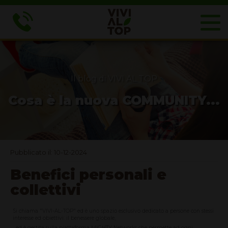
Il blog di VIVI AL TOP
Cosa è la nuova COMMUNITY...
Pubblicato il: 10-12-2024
Benefici personali e
collettivi
Si chiama "VIVI-AL-TOP" ed è uno spazio esclusivo dedicato a persone con stessi
interesse ed obiettivi: il benessere globale,
ed è gestita sulla piattaforma MIGHTY Networks che permette ad ogni