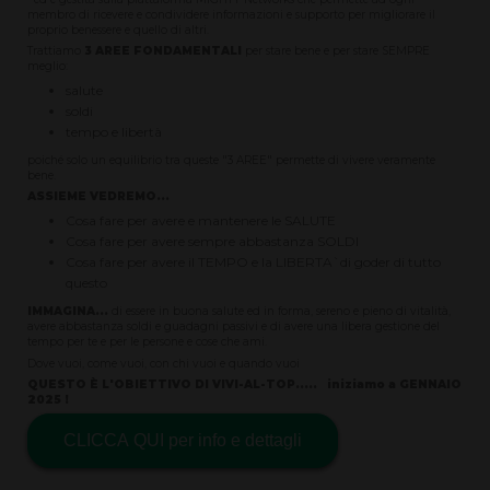
membro di ricevere e condividere informazioni e supporto per migliorare il
proprio benessere e quello di altri.
Trattiamo
3 AREE FONDAMENTALI
per stare bene e per stare SEMPRE
meglio:
salute
soldi
tempo e libertà
poiché solo un equilibrio tra queste "3 AREE" permette di vivere veramente
bene.
ASSIEME VEDREMO...
Cosa fare per avere e mantenere le SALUTE
Cosa fare per avere sempre abbastanza SOLDI
Cosa fare per avere il TEMPO e la LIBERTA`di goder di tutto
questo
IMMAGINA...
di essere in buona salute ed in forma, sereno e pieno di vitalità,
avere abbastanza soldi e guadagni passivi e di avere una libera gestione del
tempo per te e per le persone e cose che ami.
Dove vuoi, come vuoi, con chi vuoi e quando vuoi
QUESTO È L'OBIETTIVO DI VIVI-AL-TOP..... iniziamo a GENNAIO
2025 !
CLICCA QUI per info e dettagli