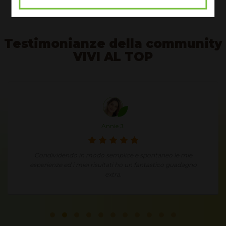
Testimonianze della community
VIVI AL TOP
Annie J.
Condividendo in modo semplice e spontaneo le mie
esperienze ed i miei risultati ho un fantastico guadagno
extra.