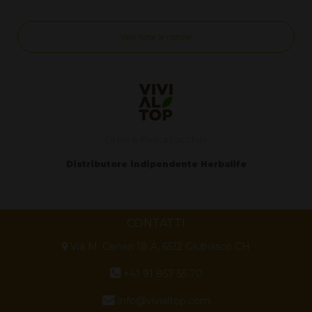
Vedi tutte le notizie
Di Ivo e Fosca Lucchini
Distributore indipendente Herbalife
CONTATTI
Via M. Ceneri 18 A, 6512 Giubiasco CH
+41 91 857 55 70
info@vivialtop.com