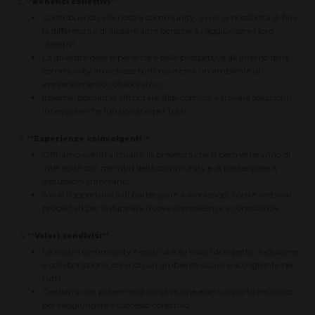
2. **
Benefici collettivi
**:
Contribuendo alla nostra community, avrai la possibilità di fare
la differenza e di aiutare altre persone a raggiungere i loro
obiettivi.
La diversità delle esperienze e delle prospettive all'interno della
community arricchisce tutti noi e crea un ambiente di
apprendimento collaborativo.
Insieme, possiamo affrontare sfide comuni e trovare soluzioni
innovative che funzionano per tutti.
3. **
Esperienze coinvolgenti
**:
Offriamo eventi virtuali e in presenza che ti permetteranno di
interagire con membri della community e di partecipare a
discussioni stimolanti.
Avrai l'opportunità di partecipare a workshop, corsi e webinar
progettati per sviluppare nuove competenze e conoscenze.
4. **
Valori condivisi
**:
La nostra community è costruita su valori di rispetto, inclusione
e collaborazione, creando un ambiente sicuro e accogliente per
tutti.
Crediamo nel potere della condivisione e del supporto reciproco
per raggiungere il successo collettivo.