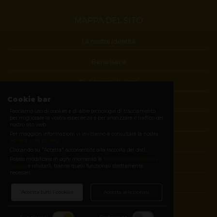
MAPPA DEL SITO
La nostra identità
Benessere
Guadagna da casa
Cookie bar
Blog
Facciamo uso di cookies e di altre tecnologie di tracciamento
per migliorare la vostra esperienza e per analizzare il traffico del
Contatti
nostro sito web.
Per maggiori informazioni vi invitiamo a consultare la nostra
Politica sulla privacy
.
Diventa membro
Cliccando su "Accetta" acconsentite alla raccolta dei dati.
Potete modificare in ogni momento le
impostazioni relative ai
E-shop
cookies
e rifiutarli, tranne quelli funzionali strettamente
necessari.
Login
Accetta tutti i cookies
Accetta selezionati
SEGUICI SUI SOCIAL