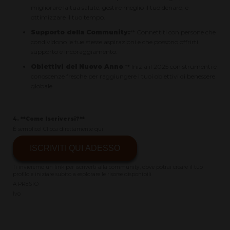
migliorare la tua salute, gestire meglio il tuo denaro, e
ottimizzare il tuo tempo.
Supporto della Community:
** Connettiti con persone che
condividono le tue stesse aspirazioni e che possono offrirti
supporto e incoraggiamento.
Obiettivi del Nuovo Anno
:** Inizia il 2025 con strumenti e
conoscenze fresche per raggiungere i tuoi obiettivi di benessere
globale.
4. **Come Iscriversi?**
È semplice! Clicca direttamente qui
ISCRIVITI QUI ADESSO
Ti invieremo un link per iscriverti alla community, dove potrai creare il tuo
profilo e iniziare subito a esplorare le risorse disponibili.
A PRESTO
Ivo