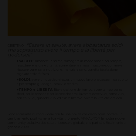
"Essere in salute, avere abbastanza soldi
OBIETTIVO:
ma soprattutto avere il tempo e la libertà per
goderseli"
+SALUTE
: rimanere in forma, dimagrire in modo sano e per sempre,
rassodare, energia e vitalità, aumentare la massa muscolare, dormire e
riposare bene, sana nutrizione, mangiare sano, corretta idratazione,
regolare attività fisica
+SOLDI
: avere un guadagni extra, un nuovo lavoro, guadagni da subito
e per sempre, guadagni passivi e rendita
+TEMPO e LIBERTÀ
: libera gestione del tempo, avere tempo per se
stessi, per le persone e per le cose che ami, lavorare dove vuoi, come vuoi,
con chi vuoi, quando vuoi ed essere libero di vivere la vita che desideri
Sono entusiasta di condividere con te una novità che credo possa portare un
cambiamento positivo nella tua vita: ti presento VIVI-AL-TOP, la nostra nuova
community esclusiva dedicata al benessere globale, che partirà ufficialmente a
gennaio 2025!