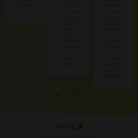
guadagno
naturale.
e ho perso
extra.
Ho provato
peso e
Herbalife, li
centimetri,
uso ogni
sono
giorno
diventata
quale sana
Coach e
nutrizione
svolgo
e mangio
questa
per il
attività a
piacere di
tempo
mangiare.
pieno con
grandi
soddisfazioni.
News