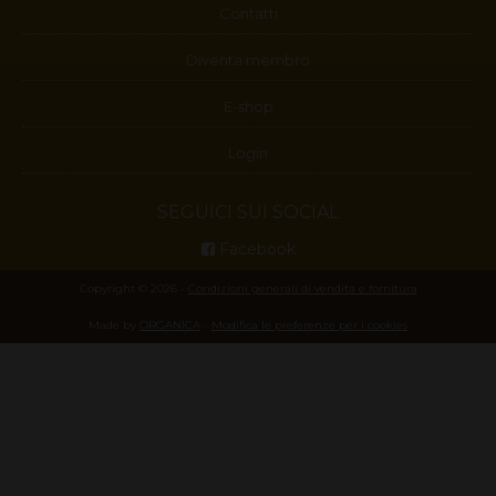
Contatti
Diventa membro
E-shop
Login
SEGUICI SUI SOCIAL
Facebook
Copyright © 2026 -
Condizioni generali di vendita e fornitura
Made by
ORGANICA
-
Modifica le preferenze per i cookies