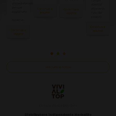
i propri
o
immediatamente
obiettivi
sempre
attraverso
Continua a
Continua a
aggiornato
leggere
l'uso dei
leggere
prodotti...
Assieme...
Continua a
Continua a
leggere
leggere
Vedi tutte le notizie
Di Ivo e Fosca Lucchini
Distributore indipendente Herbalife