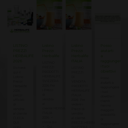
o
LISTINO
Listino
Listino
Posso
PREZZI
Prezzi
Prezzi
aiutarti
e
HERBALIFE
Herbalife
Herbalife
a
2026
ITALIA
raggiungere
LISTINO
i tuoi
PREZZI
RNO!
Richiedi
LISTINO
obiettivi
PRODOTTI
qui il
PREZZI
HERBALIFE
Listino
DI
Posso
SVIZZERA
Prezzi
VENDITA
aiutarti a
2026 Per
Herbalife
PRODOTTI
raggiungere
i Prezzi
FE
2026,
HERBALIFE
i tuoi
di
N
prezzi
ITALIA
obiettivi I
vendita
ufficiali
2026 Per
clienti
al
o
di
vedere i
hanno
cliente HERBALIFE
vendita
Prezzi di
maggiori
ITALIA
al cliente
vendita
possibilità
2026 <
CLICCA
al cliente
di
clicca qui
QUI
PREZZI HERBALIFE
raggiungere
> Qui...
ricevi
SVIZZERA <...