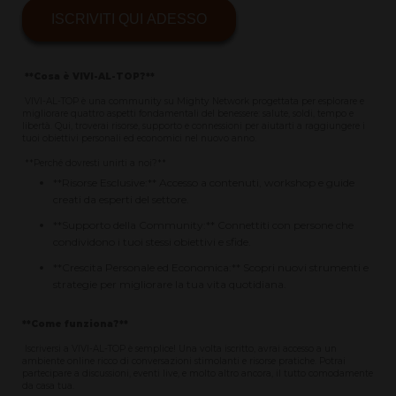
ISCRIVITI QUI ADESSO
**Cosa è VIVI-AL-TOP?**
VIVI-AL-TOP è una community su Mighty Network progettata per esplorare e
migliorare quattro aspetti fondamentali del benessere: salute, soldi, tempo e
libertà. Qui, troverai risorse, supporto e connessioni per aiutarti a raggiungere i
tuoi obiettivi personali ed economici nel nuovo anno.
**Perché dovresti unirti a noi?**
**Risorse Esclusive:** Accesso a contenuti, workshop e guide
creati da esperti del settore.
**Supporto della Community:** Connettiti con persone che
condividono i tuoi stessi obiettivi e sfide.
**Crescita Personale ed Economica:** Scopri nuovi strumenti e
strategie per migliorare la tua vita quotidiana.
**Come funziona?**
Iscriversi a VIVI-AL-TOP è semplice! Una volta iscritto, avrai accesso a un
ambiente online ricco di conversazioni stimolanti e risorse pratiche. Potrai
partecipare a discussioni, eventi live, e molto altro ancora, il tutto comodamente
da casa tua.