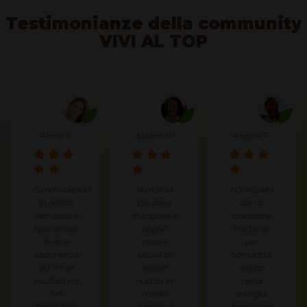
Testimonianze della community
VIVI AL TOP
Annie J.
Josiane N.
Angela F.
Condividendo
Non si sa
Ho iniziato
in modo
più cosa
con la
semplice e
mangiare e
colazione
spontaneo
voglio
Herbalife
le mie
essere
per
esperienze
sicura di
comodità,
ed i miei
essere
subito
risultati ho
nutrita in
tanta
un
modo
energia,
fantastico
corretto e
benessere