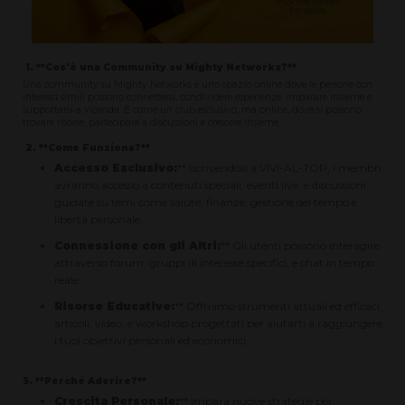
1. **Cos'è una Community su Mighty Networks?**
Una community su Mighty Networks è uno spazio online dove le persone con
interessi simili possono connettersi, condividere esperienze, imparare insieme e
supportarsi a vicenda. È come un club esclusivo, ma online, dove si possono
trovare risorse, partecipare a discussioni e crescere insieme.
2. **Come Funziona?**
Accesso Esclusivo:
** Iscrivendosi a VIVI-AL-TOP, i membri
avranno accesso a contenuti speciali, eventi live, e discussioni
guidate su temi come salute, finanze, gestione del tempo e
libertà personale.
Connessione con gli Altri:
** Gli utenti possono interagire
attraverso forum, gruppi di interesse specifici, e chat in tempo
reale.
Risorse Educative:
** Offriamo strumenti attuali ed efficaci,
articoli, video, e workshop progettati per aiutarti a raggiungere
i tuoi obiettivi personali ed economici.
3. **Perché Aderire?**
Crescita Personale:
** Impara nuove strategie per