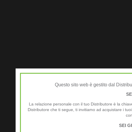
Questo sito web è gestito dal Distrib
SE
La relazione personale con il tuo Distributore è la chiav
Distributore che ti segue, ti invitiamo ad acquistare i tuoi
con
SEI G