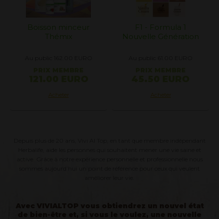
ur
F1 - Formula 1
Formula 1 Gourmet
Nouvelle Génération
RO
Au public 61.00
EURO
Au public 67.00
EURO
PRIX MEMBRE
PRIX MEMBRE
O
45.50 EURO
50.00 EURO
Acheter
Acheter
Depuis plus de 20 ans, Vivi Al Top, en tant que membre indépendant
Herbalife, aide les personnes qui souhaitent mener une vie saine et
active. Grâce à notre expérience personnelle et professionnelle nous
sommes aujourd’hui un point de référence pour ceux qui veulent
améliorer leur vie.
Avec VIVIALTOP vous obtiendrez un nouvel état
de bien-être et, si vous le voulez, une nouvelle