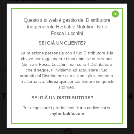
Rejoignez notre communauté en tant que simple Membre ou
Membre actif: vous aurez droit à de nombreux privilèges et remises,
x
et si vous le désirez vous recevrez notre formation et support qui vous
Questo sito web è gestito dal Distributore
aidera à avoir un intéressant revenu grâce à l'opportunité Herbalife.
Indipendente Herbalife Nutrition: Ivo e
Fosca Lucchini
SEI GIÀ UN CLIENTE?
Je veux en savoir plus
La relazione personale con il tuo Distributore è la
chiave per raggiungere i tuoi obiettivi nutrizionali.
Se Ivo e Fosca Lucchini non sono il Distributore
che ti segue, ti invitiamo ad acquistare i tuoi
prodotti dal Distributore con cui sei già in contatto.
In alternativa,
clicca qui
per continuare su questo
sito web.
Témoignages de la communauté
SEI GIÀ UN DISTRIBUTORE?
VIVI AL TOP
Per acquistare i prodotti con il tuo codice vai su
myherbalife.com