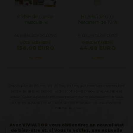
e masse
HL/Skin Sérum
PDM Protein Dr
laire
Niacinamide 10 %
Vegan
209.00
EURO
Au public 58.00
EURO
Au public 68.00
MEMBRE
PRIX MEMBRE
PRIX MEM
0 EURO
44.00 EURO
50.00 E
eter
Acheter
Acheter
Depuis plus de 20 ans, Vivi Al Top, en tant que membre indépendant
Herbalife, aide les personnes qui souhaitent mener une vie saine et
active. Grâce à notre expérience personnelle et professionnelle nous
sommes aujourd’hui un point de référence pour ceux qui veulent
améliorer leur vie.
Avec VIVIALTOP vous obtiendrez un nouvel état
de bien-être et, si vous le voulez, une nouvelle