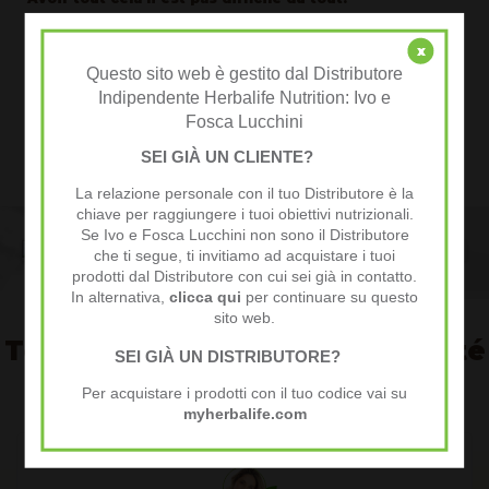
Rejoignez notre communauté en tant que simple Membre ou
Membre actif: vous aurez droit à de nombreux privilèges et remises,
x
et si vous le désirez vous recevrez notre formation et support qui vous
Questo sito web è gestito dal Distributore
aidera à avoir un intéressant revenu grâce à l'opportunité Herbalife.
Indipendente Herbalife Nutrition: Ivo e
Fosca Lucchini
SEI GIÀ UN CLIENTE?
Je veux en savoir plus
La relazione personale con il tuo Distributore è la
chiave per raggiungere i tuoi obiettivi nutrizionali.
Se Ivo e Fosca Lucchini non sono il Distributore
che ti segue, ti invitiamo ad acquistare i tuoi
prodotti dal Distributore con cui sei già in contatto.
In alternativa,
clicca qui
per continuare su questo
sito web.
Témoignages de la communauté
SEI GIÀ UN DISTRIBUTORE?
VIVI AL TOP
Per acquistare i prodotti con il tuo codice vai su
myherbalife.com