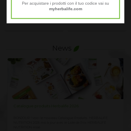
Per acquistare i prodotti con il tuo codice vai su
PRIX MEMBRE
PRIX MEMBRE
myherbalife.com
49.00 EURO
245.00 EURO
Voir le produit
Voir le produit
News
e 2026
LISTE PRIX HERBALIFE 2026
ogue Produits HERBALIFE
Demandez ici la Liste des Prix Herbalife 2026,
 Liste de Prix HERBALIFE
clients CLIQUEZ ICI vous recevez immédiatem