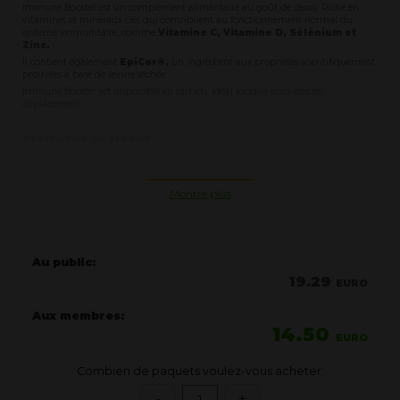
Immune Booster est un complément alimentaire au goût de cassis. Riche en
vitamines et minéraux clés qui contribuent au fonctionnement normal du
système immunitaire, comme
Vitamine C, Vitamine D, Sélénium et
Zinc.
Il contient également
EpiCor®,
un ingrédient aux propriétés scientifiquement
prouvées à base de levure séchée.
Immune Booster est disponible en sachets, idéal lorsque vous êtes en
déplacement.
Description du produit
Notre système immunitaire est un réseau incroyablement complexe qui
fonctionne silencieusement et infatigablement tous les jours. Soutenez le
fonctionnement normal du système immunitaire avec Immune Booster ! Ce
Montre plus
complément rafraîchissant contient également EpiCor®, un ingrédient aux
propriétés scientifiquement prouvées de la levure sèche. Immune Booster est une
nutrition pour votre système immunitaire*. Riche en vitamines et minéraux
essentiels qui contribuent au fonctionnement normal du système immunitaire :
Vitamine C, Vitamine D, Sélénium et Zinc. Le produit est disponible en paquets
de 10 sachets individuels, idéal lorsque vous êtes en déplacement !
Au public:
19.29
EURO
Principales propriétés
Goût rafraîchissant de cassis
Aux membres:
14.50
Contient EpiCor®, un ingrédient aux propriétés
EURO
scientifiquement prouvées de la levure sèche
Combien de paquets voulez-vous acheter:
Teneur élevée en vitamines et minéraux essentiels qui
contribuent au fonctionnement normal du système