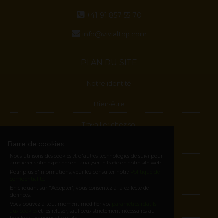
+41 91 857 55 70
info@vivialtop.com
PLAN DU SITE
Notre identité
Bien-être
Travailler chez soi
Barre de cookies
Blog
Nous utilisons des cookies et d'autres technologies de suivi pour
améliorer votre expérience et analyser le trafic de notre site web.
Contactes
Pour plus d'informations, veuillez consulter notre
Politique de
confidentialité
.
Devenez Membre
En cliquant sur "Accepter", vous consentez à la collecte de
données.
Vous pouvez à tout moment modifier vos
paramètres relatifs
E-shop
aux cookies
et les refuser, sauf ceux strictement nécessaires au
bon fonctionnement du site.