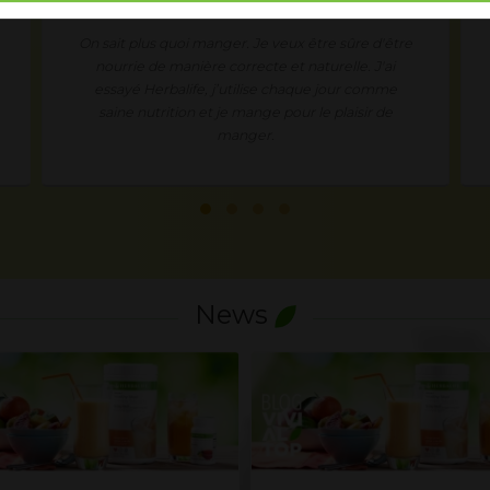
On sait plus quoi manger. Je veux être sûre d'être
nourrie de manière correcte et naturelle. J'ai
essayé Herbalife, j’utilise chaque jour comme
saine nutrition et je mange pour le plaisir de
manger.
News