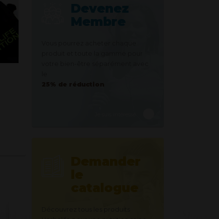
Devenez
Membre
Vous pourrez acheter chaque
produit et toute la gamme pour
votre bien-être séparément avec
le
25% de réduction
.
Je suis intéressé
Demander
le
catalogue
Découvrez tous les produits