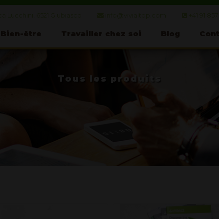
a Lucchini, 6521 Giubiasco
info@vivialtop.com
+41 91 857
Bien-être
Travailler chez soi
Blog
Cont
Tous les produits