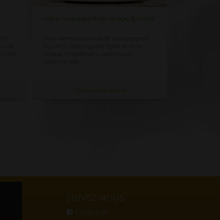
votre nouveau rituel visage & corps
Herbalife pr
NTS
Nous sommes heureux de vous présenter
Combien coût
 ​​de
HL/SKIN, notre nouvelle ligne de soins
coûtent les pr
SUISSE
unisexe. Inspirée de la cosmétique
bénéficier de r
coréenne, elle...
Continuer la lecture
Co
SUIVEZ-NOUS
Facebook
op