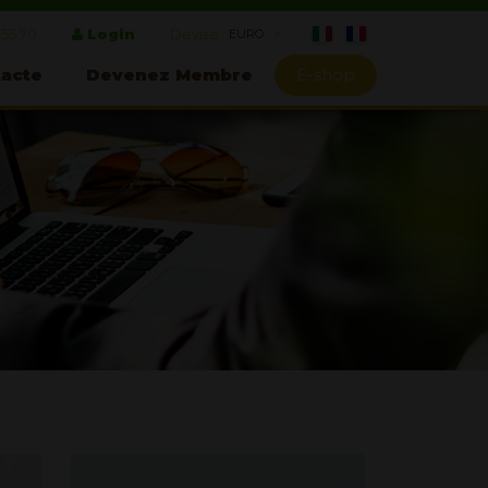
 55 70
Login
Devise:
acte
Devenez Membre
E-shop