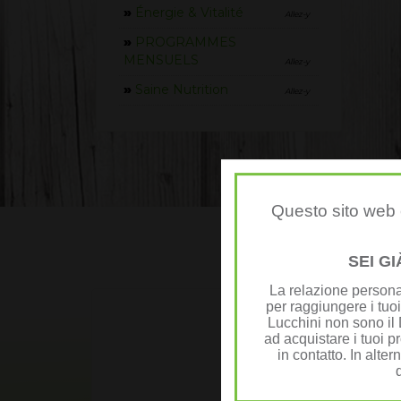
»
Énergie & Vitalité
Allez-y
»
PROGRAMMES
MENSUELS
Allez-y
»
Saine Nutrition
Allez-y
Questo sito web è
Témoi
SEI G
La relazione personal
per raggiungere i tuoi
Lucchini non sono il D
ad acquistare i tuoi pr
in contatto. In alter
Annie J.