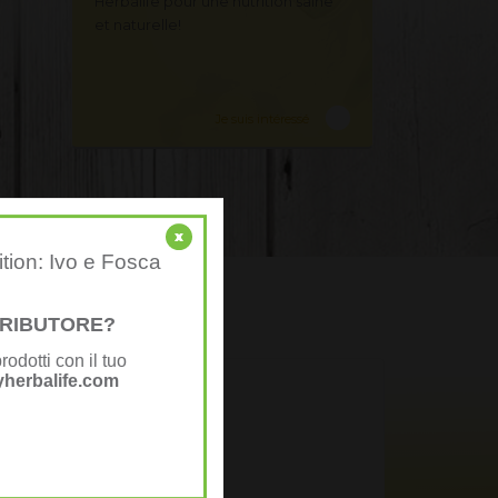
Herbalife pour une nutrition saine
et naturelle!
Je suis intéressé
x
ition: Ivo e Fosca
AL TOP
STRIBUTORE?
rodotti con il tuo
herbalife.com
Angela F.