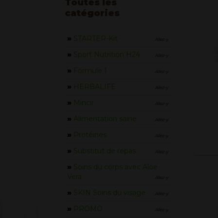
Toutes les
catégories
»
STARTER-Kit
Allez-y
»
Sport Nutrition H24
Allez-y
»
Formule 1
Allez-y
»
HERBALIFE
Allez-y
»
Mincir
Allez-y
»
Alimentation saine
Allez-y
»
Protéines
Allez-y
»
Substitut de repas
Allez-y
»
Soins du corps avec Aloe
Vera
Allez-y
»
SKIN Soins du visage
Allez-y
»
PROMO
Allez-y