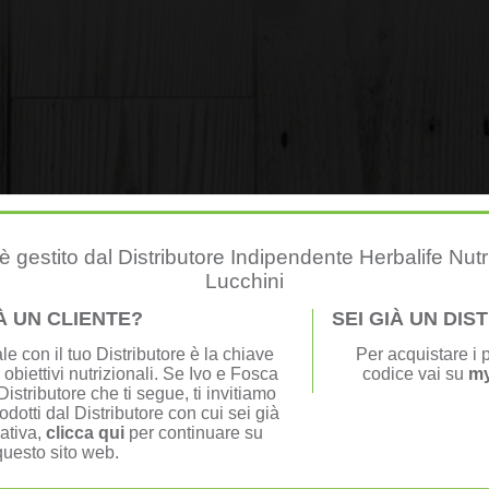
 gestito dal Distributore Indipendente Herbalife Nutr
Lucchini
gnages de la communauté VIVI 
IÀ UN CLIENTE?
SEI GIÀ UN DI
e con il tuo Distributore è la chiave
Per acquistare i p
 obiettivi nutrizionali. Se Ivo e Fosca
codice vai su
my
istributore che ti segue, ti invitiamo
odotti dal Distributore con cui sei già
nativa,
clicca qui
per continuare su
questo sito web.
Josiane N.