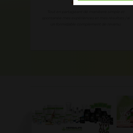
 premier
Tout en partageant de manièere simple et
téressant,
spontanée mes expériences et mes résultats j'ai
ma propre
un formidable complément de revenu.
ves de