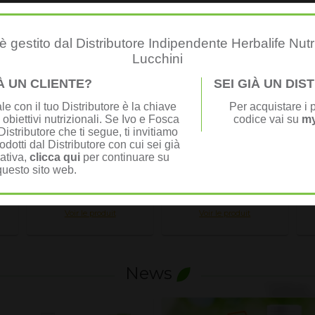
r vous
 gestito dal Distributore Indipendente Herbalife Nutr
Lucchini
IÀ UN CLIENTE?
SEI GIÀ UN DI
e con il tuo Distributore è la chiave
Per acquistare i p
ME
Microbiotic Max
Formula 2 - 24
F
 obiettivi nutrizionali. Se Ivo e Fosca
codice vai su
my
Vitamines &
istributore che ti segue, ti invitiamo
Mineraux
odotti dal Distributore con cui sei già
nativa,
clicca qui
per continuare su
O
Au public 48.00
EURO
Au public 29.00
EURO
questo sito web.
PRIX MEMBRE
PRIX MEMBRE
36.00 EURO
21.70 EURO
Voir le produit
Voir le produit
News