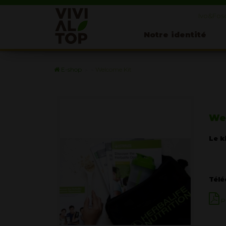
Ivo&Fosc
Notre identité
E-shop
»
»
Welcome Kit
We
Le k
Télé
P