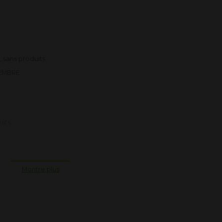
 sans produits
MEMBRE
uits
Montre plus
s
, au
FiTCLUB
et au "
SuccessPlan
" pour une activité simple et renta
S AVANTAGES!