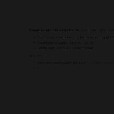
Devenez Membre Herbalife -
Adhésion en-ligne,
Tous les avantages et privilèges en tant que 
Coaching et support personnalisé
Guide vers une saine alimentation
et surtout...
Remise immédiate de 25%
sur tous les prod
Remise et Revenus jusqu'à 50%
Outils exclusifs
Formation en ligne où et quand vous préférez
EXCLUSIF!
Accès immédiat à l'exclusive
Zone Membre
depuis votre domicile.
Aucune obligation ni contraintes. UNIQUEMENT DE
Plus d'informatins
dans cette
Vidéo