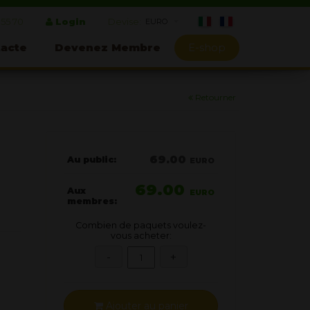
 55 70
Login
Devise:
acte
Devenez Membre
E-shop
Retourner
69.00
Au public:
EURO
69.00
Aux
EURO
membres:
Combien de paquets voulez-
vous acheter:
Ajouter au panier