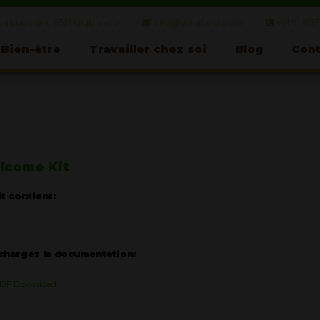
a Lucchini, 6521 Giubiasco
info@vivialtop.com
+41 91 857
Bien-être
Travailler chez soi
Blog
Cont
lcome Kit
it contient:
chargez la documentation:
DF Download