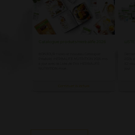
alife 2026
LISTE PRIX HERBALIFE 2026
Liste
Catalogue
Demandez ici la Liste des Prix Herbalife
LISTE
ION 2026 mis
2026, prix officiels pour les clients CLIQUEZ
HERBAL
HERBALIFE
ICI vous recevez immédiatement toujours à
vente
jour ...
FRANCE
ure
Continuer la lecture