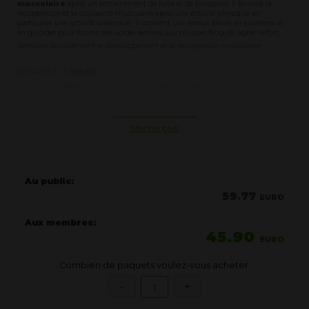
musculaire
après un entraînement de force et de puissance. Il favorise la
récupération et la croissance musculaire après une activité physique, en
particulier une activité anaérobie. Il contient une teneur élevée en protéines et
en glucides pour fournir des acides aminés aux muscles fatigués après l'effort.
Améliore durablement le développement et la récupération musculaire
REGARDEZ LA
VIDEO
Cette vidéo expliquant les caractéristiques de ce produit exclusif.
- Préparé par Dr. John Heiss, Responsable Sport & Fitness HERBALIFE
NUTRITION
Montre plus
Complément alimentaire - Boisson de récupération, riche en protéines, à
prendre après une séance de musculation.
A prendre après un entraînement anaérobie.
Contient 25g de protéines qui contribuent à augmenter et à
Au public:
maintenir la masse musculaire.
59.77
Le fer contribue à un métabolisme énergétique normal, à la
EURO
formation normale des globules rouges et au transport normal
de l’oxygène dans l’organisme.
Aux membres:
45.90
Sans colorant, ni arôme artificiel ni édulcorant.
EURO
Combien de paquets voulez-vous acheter:
AVANTAGES PRODUIT
Contient 25g de protéines de lait par portion, ainsi que de la L-
Glutamine et des BCCA (Acides Aminés à Chaîne Ramifiée)