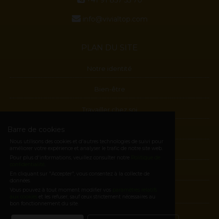
+41 91 857 55 70
info@vivialtop.com
PLAN DU SITE
Notre identité
Bien-être
Travailler chez soi
Barre de cookies
Blog
Nous utilisons des cookies et d'autres technologies de suivi pour
améliorer votre expérience et analyser le trafic de notre site web.
Contactes
Pour plus d'informations, veuillez consulter notre
Politique de
confidentialité
.
Devenez Membre
En cliquant sur "Accepter", vous consentez à la collecte de
données.
Vous pouvez à tout moment modifier vos
paramètres relatifs
E-shop
aux cookies
et les refuser, sauf ceux strictement nécessaires au
bon fonctionnement du site.
Login