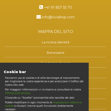
+41 91 857 55 70
info@vivialtop.com
MAPPA DEL SITO
La nostra identità
Benessere
Guadagna da casa
Cookie bar
Blog
Facciamo uso di cookies e di altre tecnologie di tracciamento
per migliorare la vostra esperienza e per analizzare il traffico del
Contatti
nostro sito web.
Per maggiori informazioni vi invitiamo a consultare la nostra
Politica sulla privacy
.
Diventa membro
Cliccando su "Accetta" acconsentite alla raccolta dei dati.
Potete modificare in ogni momento le
impostazioni relative ai
E-shop
cookies
e rifiutarli, tranne quelli funzionali strettamente
necessari.