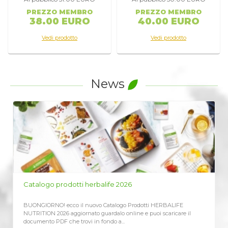
PREZZO MEMBRO
PREZZO MEMBRO
38.00 EURO
40.00 EURO
Vedi prodotto
Vedi prodotto
News
odotti herbalife 2026
LISTINO PREZZI 
ecco il nuovo Catalogo Prodotti HERBALIFE
Richiedi qui il Listino
6 aggiornato guardalo online e puoi scaricare il
vendita al cliente C
 che trovi in fondo a...
aggiornato Assieme..