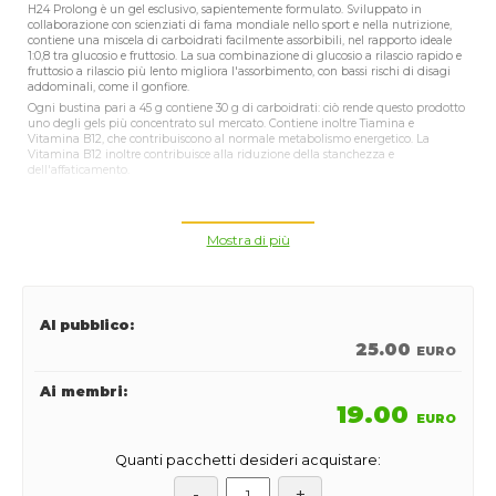
H24 Prolong è un gel esclusivo, sapientemente formulato. Sviluppato in
collaborazione con scienziati di fama mondiale nello sport e nella nutrizione,
contiene una miscela di carboidrati facilmente assorbibili, nel rapporto ideale
1:0,8 tra glucosio e fruttosio. La sua combinazione di glucosio a rilascio rapido e
fruttosio a rilascio più lento migliora l'assorbimento, con bassi rischi di disagi
addominali, come il gonfiore.
Ogni bustina pari a 45 g contiene 30 g di carboidrati: ciò rende questo prodotto
uno degli gels più concentrato sul mercato. Contiene inoltre Tiamina e
Vitamina B12, che contribuiscono al normale metabolismo energetico. La
Vitamina B12 inoltre contribuisce alla riduzione della stanchezza e
dell'affaticamento.
H24 Prolong è il partner perfetto per aiutarti a rimanere in pista durante i
lunghi allenamenti.
Mostra di più
Sapientemente formulato
e sviluppato in collaborazione con
esperti mondiali di sport e nutrizione
Contiene una miscela di carboidrati di facile assorbimento per
un rapido assorbimento, con bassi rischi di disturbi addominali,
Al pubblico:
come il gonfiore
25.00
EURO
Ogni bustina pari a 45 g contiene 30 g di carboidrati: ciò rende
questo prodotto uno degli gels più concentrato sul mercato
Ai membri:
Contiene Vitamina B12 e Tiamina che contribuiscono al
19.00
EURO
normale metabolismo energetico
La Vitamina B12 contribuisce alla riduzione della stanchezza
Quanti pacchetti desideri acquistare:
Per garantire la massima qualità, ogni lotto viene testato da
LGC, laboratorio anti-doping di livello mondiale, per verificare la