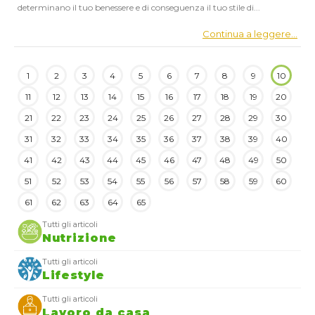
determinano il tuo benessere e di conseguenza il tuo stile di...
Continua a leggere...
1
2
3
4
5
6
7
8
9
10
11
12
13
14
15
16
17
18
19
20
21
22
23
24
25
26
27
28
29
30
31
32
33
34
35
36
37
38
39
40
41
42
43
44
45
46
47
48
49
50
51
52
53
54
55
56
57
58
59
60
61
62
63
64
65
Tutti gli articoli
Nutrizione
Tutti gli articoli
Lifestyle
Tutti gli articoli
Lavoro da casa