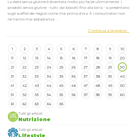
La dieta senza glutine è diventata molto più facile ultimamente. I
prodotti senza glutine - tutti, dai biscotti fino alla birra - si presentano
sugli scaffali dei negozi come mai prima d'ora. E i consumatori non
ne hanno mai abbastanza....
Continua a leggere...
1
2
3
4
5
6
7
8
9
10
11
12
13
14
15
16
17
18
19
20
21
22
23
24
25
26
27
28
29
30
31
32
33
34
35
36
37
38
39
40
41
42
43
44
45
46
47
48
49
50
51
52
53
54
55
56
57
58
59
60
61
62
63
64
65
Tutti gli articoli
Nutrizione
Tutti gli articoli
Lifestyle