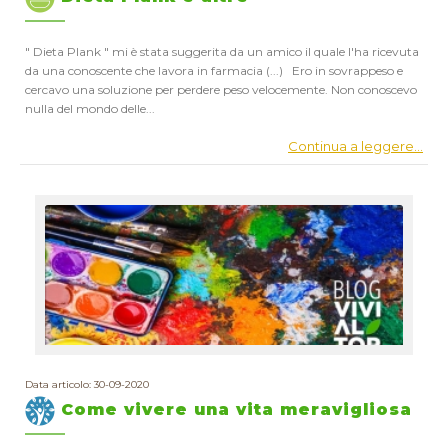
" Dieta Plank " mi è stata suggerita da un amico il quale l'ha ricevuta
da una conoscente che lavora in farmacia (...) Ero in sovrappeso e
cercavo una soluzione per perdere peso velocemente. Non conoscevo
nulla del mondo delle...
Continua a leggere...
Data articolo: 30-09-2020
Come vivere una vita meravigliosa