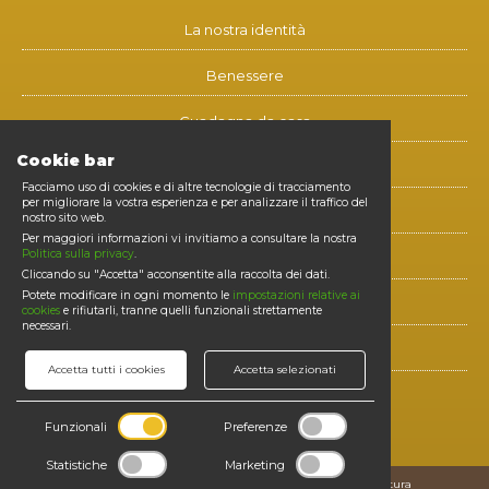
La nostra identità
Benessere
Guadagna da casa
Cookie bar
Blog
Facciamo uso di cookies e di altre tecnologie di tracciamento
per migliorare la vostra esperienza e per analizzare il traffico del
Contatti
nostro sito web.
Per maggiori informazioni vi invitiamo a consultare la nostra
Politica sulla privacy
.
Diventa membro
Cliccando su "Accetta" acconsentite alla raccolta dei dati.
Potete modificare in ogni momento le
impostazioni relative ai
E-shop
cookies
e rifiutarli, tranne quelli funzionali strettamente
necessari.
Login
Accetta tutti i cookies
Accetta selezionati
SEGUICI SUI SOCIAL
Funzionali
Preferenze
Facebook
Statistiche
Marketing
Copyright © 2026 -
Condizioni generali di vendita e fornitura