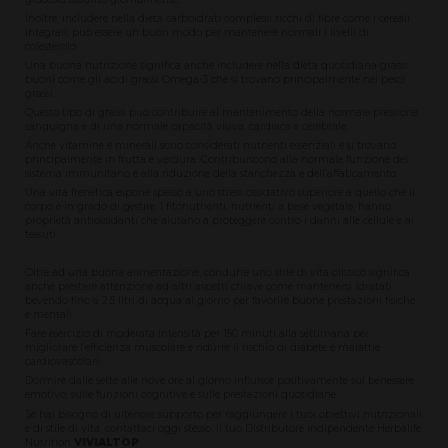
Inoltre, includere nella dieta carboidrati complessi ricchi di fibre come i cereali
integrali, può essere un buon modo per mantenere normali i livelli di
colesterolo.
Una buona nutrizione significa anche includere nella dieta quotidiana grassi
buoni come gli acidi grassi Omega-3 che si trovano principalmente nei pesci
grassi.
Questo tipo di grassi può contribuire al mantenimento della normale pressione
sanguigna e di una normale capacità visiva, cardiaca e cerebrale.
Anche vitamine e minerali sono considerati nutrienti essenziali e si trovano
principalmente in frutta e verdura. Contribuiscono alla normale funzione del
sistema immunitario e alla riduzione della stanchezza e dell’affaticamento.
Una vita frenetica espone spesso a uno stress ossidativo superiore a quello che il
corpo è in grado di gestire. I fitonutrienti, nutrienti a base vegetale, hanno
proprietà antiossidanti che aiutano a proteggere contro i danni alle cellule e ai
tessuti.
Oltre ad una buona alimentazione, condurre uno stile di vita olistico significa
anche prestare attenzione ad altri aspetti chiave come mantenersi idratati
bevendo fino a 2,5 litri di acqua al giorno per favorire buone prestazioni fisiche
e mentali.
Fare esercizio di moderata intensità per 150 minuti alla settimana per
migliorare l’efficienza muscolare e ridurre il rischio di diabete e malattie
cardiovascolari.
Dormire dalle sette alle nove ore al giorno influisce positivamente sul benessere
emotivo, sulle funzioni cognitive e sulle prestazioni quotidiane.
Se hai bisogno di ulteriore supporto per raggiungere i tuoi obiettivi nutrizionali
e di stile di vita, contattaci oggi stesso, il tuo Distributore indipendente Herbalife
Nutrition
VIVIALTOP