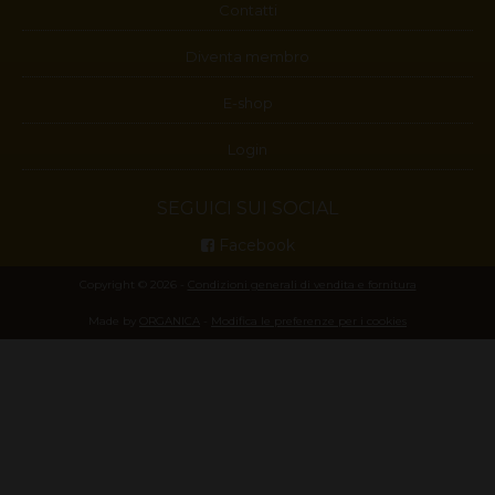
Contatti
Diventa membro
E-shop
Login
SEGUICI SUI SOCIAL
Facebook
Copyright © 2026 -
Condizioni generali di vendita e fornitura
Made by
ORGANICA
-
Modifica le preferenze per i cookies