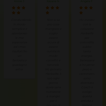
Annie J.
Josiane N.
Angela F.
Condividendo
Non si sa
Ho iniziato
in modo
più cosa
con la
semplice e
mangiare e
colazione
spontaneo
voglio
Herbalife
le mie
essere
per
esperienze
sicura di
comodità,
ed i miei
essere
subito
risultati ho
nutrita in
tanta
un
modo
energia,
fantastico
corretto e
benessere
guadagno
naturale.
e ho perso
extra.
Ho provato
peso e
Herbalife, li
centimetri,
uso ogni
sono
giorno
diventata
quale sana
Coach e
nutrizione
svolgo
e mangio
questa
per il
attività a
piacere di
tempo