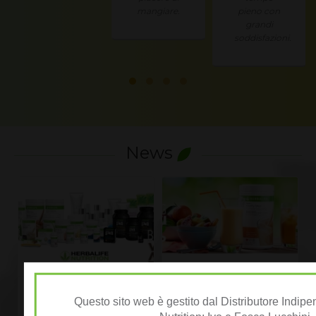
mangiare.
pieno con
grandi
soddisfazioni.
News
LISTINO PREZZI
Listino Prezzi Herbalife
Questo sito web è gestito dal Distributore Indip
HERBALIFE 2026