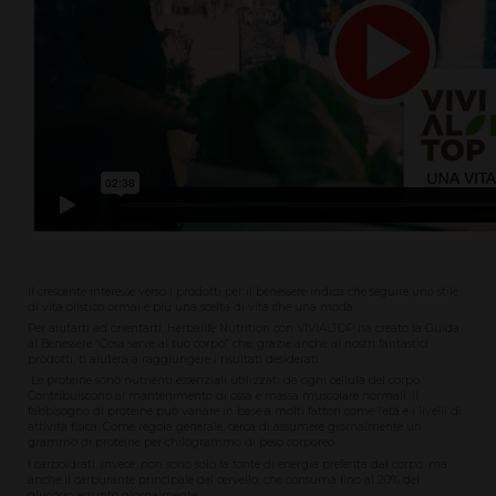
Il crescente interesse verso i prodotti per il benessere indica che seguire uno stile
di vita olistico ormai è più una scelta di vita che una moda.
Per aiutarti ad orientarti, Herbalife Nutrition con VIVIALTOP ha creato la Guida
al Benessere “Cosa serve al tuo corpo” che, grazie anche ai nostri fantastici
prodotti, ti aiuterà a raggiungere i risultati desiderati.
Le proteine sono nutrienti essenziali utilizzati da ogni cellula del corpo.
Contribuiscono al mantenimento di ossa e massa muscolare normali. Il
fabbisogno di proteine può variare in base a molti fattori come l’età e i livelli di
attività fisica. Come regola generale, cerca di assumere giornalmente un
grammo di proteine per chilogrammo di peso corporeo.
I carboidrati, invece, non sono solo la fonte di energia preferita dal corpo, ma
anche il carburante principale del cervello, che consuma fino al 20% del
glucosio assunto giornalmente.