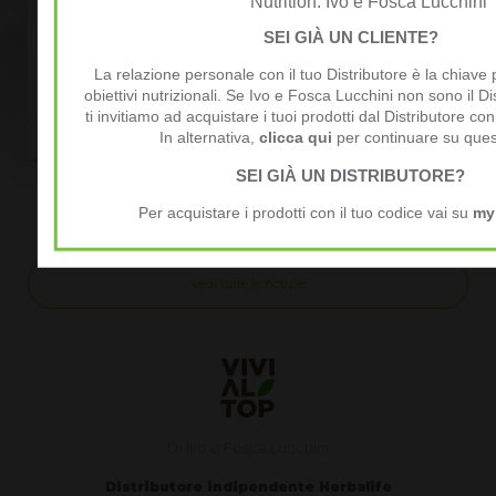
Nutrition: Ivo e Fosca Lucchini
LISTINO PREZZI PRODOTTI
Richiedi qui il Listino Prezzi
HERBALIFE SVIZZERA 2026
Herbalife 2026, prezzi
SEI GIÀ UN CLIENTE?
Per i Prezzi di vendita al
ufficiali di vendita al cliente
cliente HERBALIFE ITALIA
CLICCA QUI ricevi
La relazione personale con il tuo Distributore è la chiave 
2026 < clicca qui > Qui...
immediatamente sempre
obiettivi nutrizionali. Se Ivo e Fosca Lucchini non sono il Di
aggiornato Assieme...
ti invitiamo ad acquistare i tuoi prodotti dal Distributore con
Continua a leggere
In alternativa,
clicca qui
per continuare su ques
Continua a leggere
SEI GIÀ UN DISTRIBUTORE?
Per acquistare i prodotti con il tuo codice vai su
my
Vedi tutte le notizie
Di Ivo e Fosca Lucchini
Distributore indipendente Herbalife