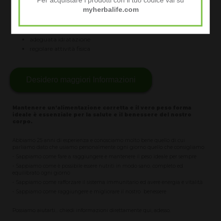
Per acquistare i prodotti con il tuo codice vai su
myherbalife.com
il tutto senza ridurre i liquidi corporei che sono essenziali.
Questo è possibile adottando uno stile di vita sano ed attivo che prevede
corretta nutrizione
adeguata idratazione
regolare attività fisica
Desidero maggiori Informazioni
Mantenere un’alimentazione corretta e il vero peso forma
ideale è essenziale per la salute e il benessere del nostro
corpo.
Abbiamo 25 anni di esperienza e conosciamo molto bene quello di cui
parliamo dato che usiamo personalmente ogni giorno quello che consigliamo
- Sappiamo come fare a raggiungere e mantenere il peso ideale per sempre
- Sappiamo come è possibile essere nutriti in modo sano, completo ed
equilibrato ogni giorno
- Sappiamo come rafforzare il sistema immunitario ed avere energia e vitalità
- Sappiamo come raggiungere e migliorare il nostro benessere
Possiamo aiutarti... chiedi informazioni direttamente qui, adesso.