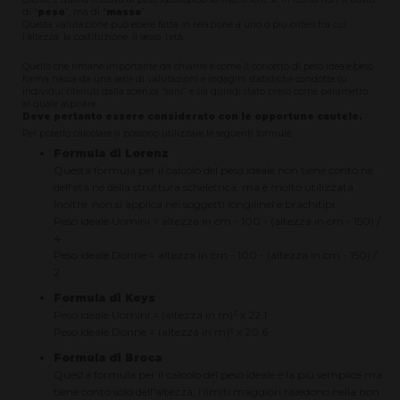
di “
peso
”, ma di “
massa
”.
Questa valutazione può essere fatta in relazione a uno o più criteri tra cui
l’altezza, la costituzione, il sesso, l’età.
Quello che rimane importante da chiarire è come il concetto di peso ideale/peso
forma nasca da una serie di valutazioni e indagini statistiche condotte su
individui ritenuti dalla scienza “sani” e sia quindi stato preso come parametro
al quale aspirare.
Deve pertanto essere considerato con le opportune cautele.
Per poterlo calcolare si possono utilizzare le seguenti formule:
Formula di Lorenz
Questa formula per il calcolo del peso ideale non tiene conto né
dell'età né della struttura scheletrica, ma è molto utilizzata.
Inoltre, non si applica nei soggetti longilinei e brachitipi.
Peso ideale Uomini = altezza in cm - 100 - (altezza in cm - 150) /
4
Peso ideale Donne = altezza in cm - 100 - (altezza in cm - 150) /
2
Formula di Keys
Peso ideale Uomini = (altezza in m)² x 22,1
Peso ideale Donne = (altezza in m)² x 20,6
Formula di Broca
Questa formula per il calcolo del peso ideale è la più semplice ma
tiene conto solo dell'altezza; i limiti maggiori risiedono nella non