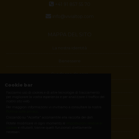
+41 91 857 55 70
info@vivialtop.com
MAPPA DEL SITO
La nostra identità
Benessere
Guadagna da casa
Cookie bar
Blog
Facciamo uso di cookies e di altre tecnologie di tracciamento
per migliorare la vostra esperienza e per analizzare il traffico del
Contatti
nostro sito web.
Per maggiori informazioni vi invitiamo a consultare la nostra
Politica sulla privacy
.
Diventa membro
Cliccando su "Accetta" acconsentite alla raccolta dei dati.
Potete modificare in ogni momento le
impostazioni relative ai
E-shop
cookies
e rifiutarli, tranne quelli funzionali strettamente
necessari.