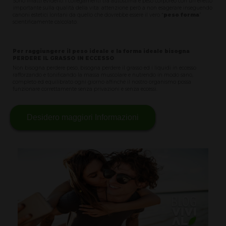
Sono infatti evidenti i collegamenti tra autostima e peso corporeo con un effetto
importante sulla qualità della vita: attenzione però a non esagerare inseguendo
canoni estetici lontani da quello che dovrebbe essere il vero “
peso forma
”
scientificamente calcolato.
Per raggiungere il peso ideale e la forma ideale bisogna
PERDERE IL GRASSO IN ECCESSO
Non bisogna perdere peso, bisogna perdere il grasso ed i liquidi in eccesso
rafforzando e tonificando la massa muscolare e nutrendo in modo sano,
completo ed equilibrato ogni giorno affinché il nostro organismo possa
funzionare correttamente senza privazioni e senza eccessi.
Desidero maggiori Informazioni