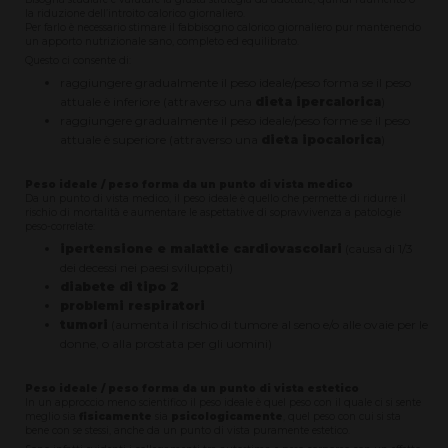
la riduzione dell’introito calorico giornaliero.
Per farlo è necessario stimare il fabbisogno calorico giornaliero pur mantenendo
un apporto nutrizionale sano, completo ed equilibrato.
Questo ci consente di:
raggiungere gradualmente il peso ideale/peso forma se il peso
attuale è inferiore (attraverso una
dieta ipercalorica
)
raggiungere gradualmente il peso ideale/peso forme se il peso
attuale è superiore (attraverso una
dieta ipocalorica
)
Peso ideale / peso forma da un punto di vista medico
Da un punto di vista medico, il peso ideale è quello che permette di ridurre il
rischio di mortalità e aumentare le aspettative di sopravvivenza a patologie
peso-correlate:
ipertensione e malattie cardiovascolari
(causa di 1/3
dei decessi nei paesi sviluppati)
diabete di tipo 2
problemi respiratori
tumori
(aumenta il rischio di tumore al seno e/o alle ovaie per le
donne, o alla prostata per gli uomini)
Peso ideale / peso forma da un punto di vista estetico
In un approccio meno scientifico il peso ideale è quel peso con il quale ci si sente
meglio sia
fisicamente
sia
psicologicamente
, quel peso con cui si sta
bene con se stessi, anche da un punto di vista puramente estetico.