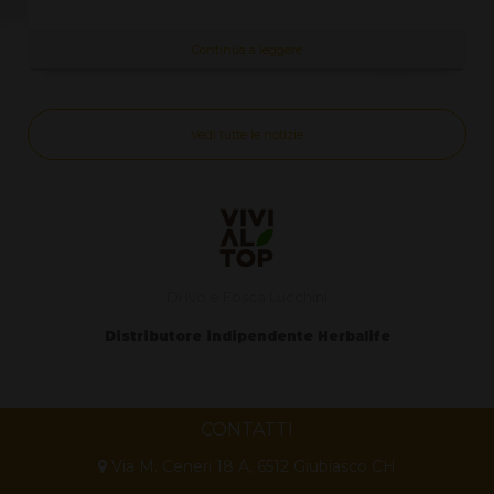
Continua a leggere
Vedi tutte le notizie
Di Ivo e Fosca Lucchini
Distributore indipendente Herbalife
CONTATTI
Via M. Ceneri 18 A, 6512 Giubiasco CH