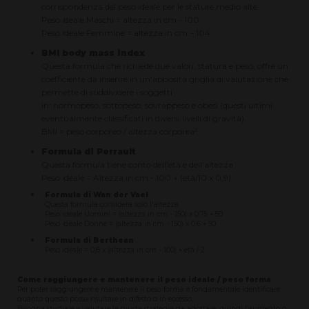
corrispondenza del peso ideale per le stature medio alte.
Peso ideale Maschi = altezza in cm - 100
Peso ideale Femmine = altezza in cm – 104
BMI body mass index
Questa formula che richiede due valori, statura e peso, offre un
coefficiente da inserire in un'apposita griglia di valutazione che
permette di suddividere i soggetti
in: normopeso, sottopeso, sovrappeso e obesi (questi ultimi
eventualmente classificati in diversi livelli di gravità).
BMI = peso corporeo / altezza corporea²
Formula di Perrault
Questa formula tiene conto dell'età e dell'altezza.
Peso ideale = Altezza in cm - 100 + (età/10 x 0,9)
Formula di Wan der Vael
Questa formula considera solo l'altezza.
Peso ideale Uomini = (altezza in cm - 150) x 0,75 + 50
Peso ideale Donne = (altezza in cm - 150) x 0,6 + 50
Formula di Berthean
Peso ideale = 0,8 x (altezza in cm - 100) + età / 2
Come raggiungere e mantenere il peso ideale / peso forma
Per poter raggiungere e mantenere il peso forma è fondamentale identificare
quanto questo possa risultare in difetto o in eccesso.
Bisogna studiare e valutare la giusta strategia da adottare, quindi l’aumento o