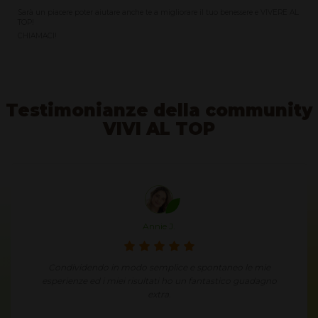
Sarà un piacere poter aiutare anche te a migliorare il tuo benessere e VIVERE AL
TOP!
CHIAMACI!
Testimonianze della community
VIVI AL TOP
Annie J.
Condividendo in modo semplice e spontaneo le mie
esperienze ed i miei risultati ho un fantastico guadagno
extra.