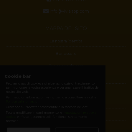
info@vivialtop.com
MAPPA DEL SITO
La nostra identità
Benessere
Guadagna da casa
Cookie bar
Blog
Facciamo uso di cookies e di altre tecnologie di tracciamento
per migliorare la vostra esperienza e per analizzare il traffico del
Contatti
nostro sito web.
Per maggiori informazioni vi invitiamo a consultare la nostra
Politica sulla privacy
.
Diventa membro
Cliccando su "Accetta" acconsentite alla raccolta dei dati.
Potete modificare in ogni momento le
impostazioni relative ai
E-shop
cookies
e rifiutarli, tranne quelli funzionali strettamente
necessari.
Login