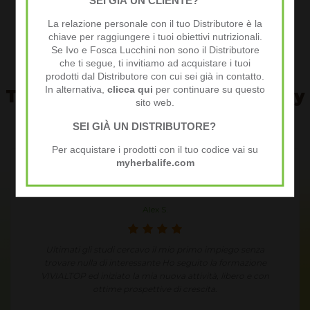
La relazione personale con il tuo Distributore è la
chiave per raggiungere i tuoi obiettivi nutrizionali.
Se Ivo e Fosca Lucchini non sono il Distributore
che ti segue, ti invitiamo ad acquistare i tuoi
prodotti dal Distributore con cui sei già in contatto.
In alternativa,
clicca qui
per continuare su questo
Testimonianze della community
sito web.
VIVI AL TOP
SEI GIÀ UN DISTRIBUTORE?
Per acquistare i prodotti con il tuo codice vai su
myherbalife.com
Annie J.
Condividendo in modo semplice e spontaneo le mie
esperienze ed i miei risultati ho un fantastico guadagno
extra.