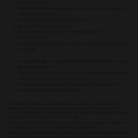
tutte le fatture...
Non hai tempo da dedicare alle cose che ami, alla famiglia, i figli
e le persone che ami.
Lavorare tanto ma guadagnare poco.
Stress ed orari sempre più tirati.
Si richiede sempre di più ma meno soddisfazioni e
riconoscimenti.
Tempo per recarsi al lavoro, traffico, mangiare fuori ed arrivare a
casa tardi.
Hai superato gli ...anta, tanta esperienza ma nessuno ti vuole
perché troppo caro?
Ti sei dedicata ai tuoi figli e vuoi rientrare nel mondo del lavoro...
non trovi un lavoro adatto e dignitoso?
Giovane neo laureato alla ricerca del primo impiego... ma
cercano solo persone con esperienza?
Se ti dicessi che esiste un modo diverso per lavorare e un modo diverso per
guadagnare? si... esiste un sistema innovativo che valorizza le capacità e
qualità e che permetta una libera gestione del tempo, indipendenza ed elevati
guadagni commisurati ad impegno e risultati.
Se hai un lavoro da dipendente, operaio, impiegato… la tua vita, il tuo salario. le
tue vacanze, orari di lavoro dipendono dalla scelta di altri.
Se sei artigiano, indipendente la tua vita e i tuoi guadagni dipendono dalle tue
abilità, dalle tue prestazioni esclusive, dai mercati in veloce cambiamento e