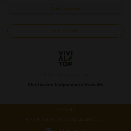
Continua a leggere
Vedi tutte le notizie
Di Ivo e Fosca Lucchini
Distributore indipendente Herbalife
CONTATTI
Via M. Ceneri 18 A, 6512 Giubiasco CH
+41 91 857 55 70