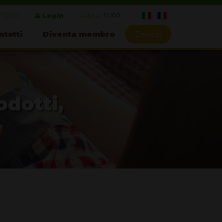
7 55 70
Login
Valuta:
ntatti
Diventa membro
E-shop
odotti,