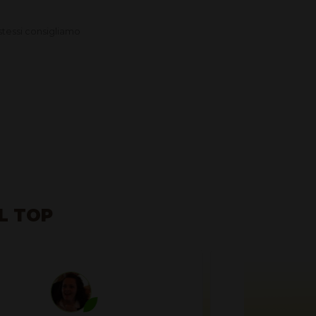
 stessi consigliamo
a
AL TOP