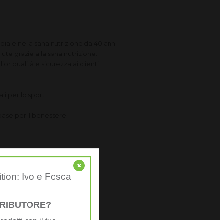
iale nella sana nutrizione da 40 anni
lute grazie alla sana nutrizione.
lior qualità e sicurezza ai clienti
li per lo sport
 base per il benessere
x
ition: Ivo e Fosca
STRIBUTORE?