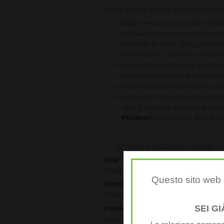
Come essere certi di essere nutriti 
Natura e scienza con oltre 40 an
Herbalife e la scienza della nutr
Herbalife fa male, sono pericol
in 94 nazioni, 312 medici e scien
Prodotti naturali a base vegetale 
Sana nutrizione per stare bene..
Dieta sana per il benessere e p
Supporto nutrizionale per atleti 
oltre 120 milioni di clienti docu
Risultati
che parlano da soli, p
-----SFOGLIA IL CATALOGO ONLINE----
CHE TIPO DI BENESSERE DESIDE
I risultati della nostra inchiesta e qual
Questo sito web è
COME CREARE UN PIANO ALIME
Consigli per scegliere gli ingredienti 
SEI G
FORMULA 1
Tutto quello che devi sapere sulla n