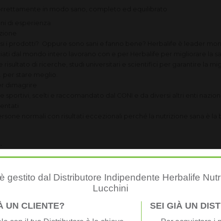
correttamente in modo sano, completo ed equilibrato
ni di esperienza
izione
osi i prodotti? Oppure sono sani e fanno bene? Herbalife è leader mond
ziati dal mondo intero lavorano con e per Herbalife per migliorare la sa
risultato di ricerche, studi universitari e scientifici per garantire la mig
. per stare meglio.
er dimagrire
e sportivi, scelti e raccomandato dal CONI e da diversi altri enti naziona
mentati
ersone normali con risultati eccezionali perché la nutrizione sana è la
-
RI ?
che consiglio per realizzare i tuoi obiettivi.
 gestito dal Distributore Indipendente Herbalife Nutr
NTARE
Lucchini
per preparare pasti nutrienti ed equilibrati.
IÀ UN CLIENTE?
SEI GIÀ UN DI
uova generazione di Formula 1