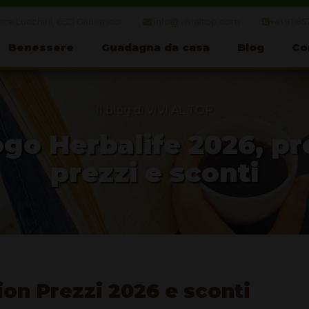
ca Lucchini, 6521 Giubiasco
info@vivialtop.com
+41 91 85
Benessere
Guadagna da casa
Blog
Co
Il blog di VIVI AL TOP
go Herbalife 2026, pr
prezzi e sconti
ion Prezzi 2026 e sconti