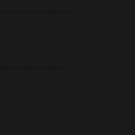
ina C e il selenio che contribuiscono
lizza Verisol® P* i cui risultati sono