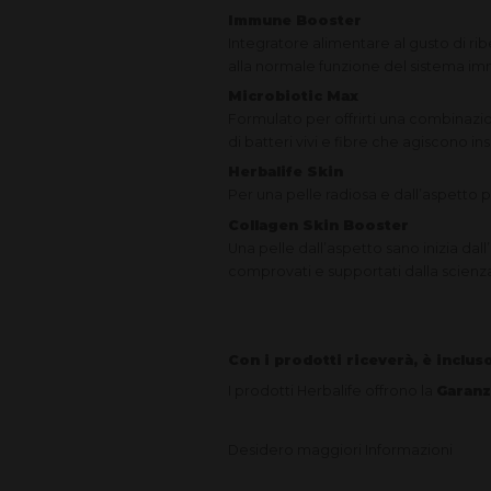
Immune Booster
Integratore alimentare al gusto di ri
alla normale funzione del sistema im
Microbiotic Max
Formulato per offrirti una combinazi
di batteri vivi e fibre che agiscono in
Herbalife Skin
Per una pelle radiosa e dall’aspetto p
Collagen Skin Booster
Una pelle dall’aspetto sano inizia dall’
comprovati e supportati dalla scienz
Con i prodotti riceverà, è inclu
I prodotti Herbalife offrono la
Garanz
Desidero maggiori Informazioni