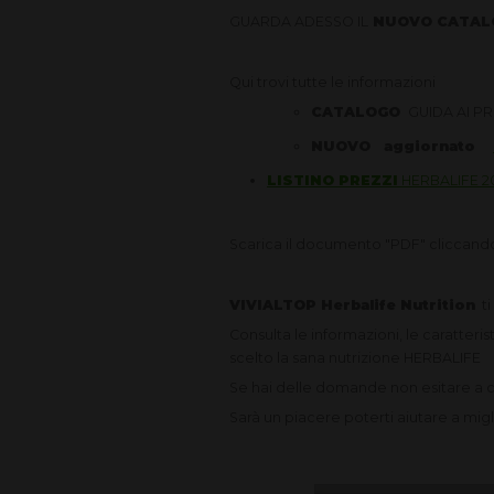
GUARDA ADESSO IL
NUOVO CATALO
Qui trovi tutte le informazioni
CATALOGO
GUIDA AI PR
NUOVO aggiornato
LISTINO PREZZI
HERBALIFE 2
Scarica il documento "PDF" cliccando 
VIVIALTOP Herbalife Nutrition
ti
Consulta le informazioni, le caratterist
scelto la sana nutrizione HERBALIFE
Se hai delle domande non esitare a c
Sarà un piacere poterti aiutare a mig