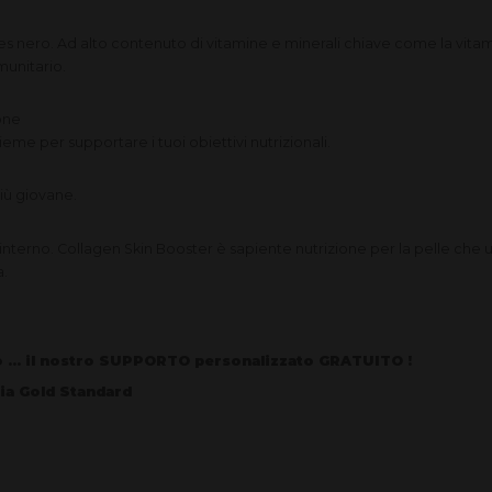
bes nero. Ad alto contenuto di vitamine e minerali chiave come la vitam
munitario.
one
sieme per supportare i tuoi obiettivi nutrizionali.
iù giovane.
interno. Collagen Skin Booster è sapiente nutrizione per la pelle che uti
a.
so ... il nostro SUPPORTO personalizzato GRATUITO !
ia Gold Standard