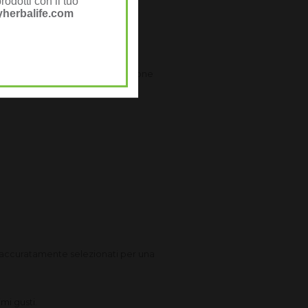
rodotti con il tuo
herbalife.com
i una bevanda amabile e decisa,
ente selezionati per una nutrizione
e accuratamente selezionati per una
mi gusti.