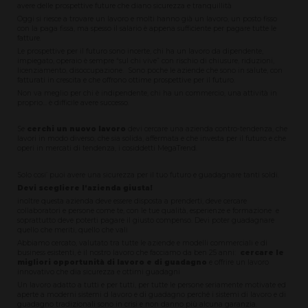
avere delle prospettive future che diano sicurezza e tranquillità
Oggi si riesce a trovare un lavoro e molti hanno già un lavoro, un posto fisso
con la paga fissa, ma spesso il salario è appena sufficiente per pagare tutte le
fatture.
Le prospettive per il futuro sono incerte, chi ha un lavoro da dipendente,
impiegato, operaio è sempre “sul chi vive” con rischio di chiusure, riduzioni,
licenziamento, disoccupazione. Sono poche le aziende che sono in salute, con
fatturati in crescita e che offrono ottime prospettive per il futuro.
Non va meglio per chi è indipendente, chi ha un commercio, una attività in
proprio... è difficile avere successo.
Se
cerchi un nuovo lavoro
devi cercare una azienda contro-tendenza, che
lavori in modo diverso, che sia solida, affermata e che investa per il futuro e che
operi in mercati di tendenza, i cosiddetti MegaTrend.
Solo cosi’ puoi avere una sicurezza per il tuo futuro e guadagnare tanti soldi.
Devi scegliere l’azienda giusta!
inoltre questa azienda deve essere disposta a prenderti, deve cercare
collaboratori e persone come te, con le tue qualità, esperienze e formazione e
soprattutto deve poterti pagare il giusto compenso. Devi poter guadagnare
quello che meriti, quello che vali
Abbiamo cercato, valutato tra tutte le aziende e modelli commerciali e di
business esistenti, è il nostro lavoro che facciamo da ben 25 anni:
cercare le
migliori opportunità di lavoro e di guadagno
e offrire un lavoro
innovativo che dia sicurezza e ottimi guadagni
Un lavoro adatto a tutti e per tutti, per tutte le persone seriamente motivate ed
aperte a moderni sistemi d lavoro e di guadagno perché i sistemi di lavoro e di
guadagno tradizionali sono in crisi e non danno più alcuna garanzia.