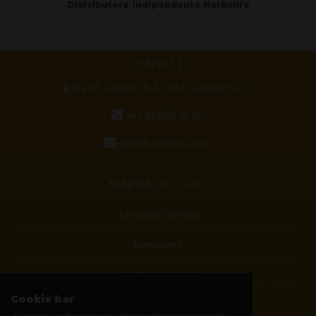
Distributore indipendente Herbalife
CONTATTI
Via M. Ceneri 18 A, 6512 Giubiasco CH
+41 91 857 55 70
info@vivialtop.com
MAPPA DEL SITO
La nostra identità
Benessere
Guadagna da casa
Cookie bar
Blog