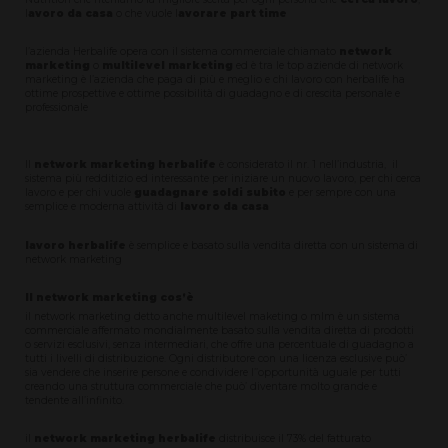
l
avoro da casa
o che vuole l
avorare part time
l’azienda Herbalife opera con il sistema commerciale chiamato
network
marketing
o
multilevel marketing
ed è tra le top aziende di network
marketing è l’azienda che paga di più e meglio e chi lavoro con herbalife ha
ottime prospettive e ottime possibilità di guadagno e di crescita personale e
professionale
Il
network marketing herbalife
è considerato il nr. 1 nell’industria, il
sistema più redditizio ed interessante per iniziare un nuovo lavoro, per chi cerca
lavoro e per chi vuole
guadagnare soldi subito
e per sempre con una
semplice e moderna attività di
lavoro da casa
lavoro herbalife
è semplice e basato sulla vendita diretta con un sistema di
network marketing
Il network marketing cos’è
il network marketing detto anche multilevel maketing o mlm è un sistema
commerciale affermato mondialmente basato sulla vendita diretta di prodotti
o servizi esclusivi, senza intermediari, che offre una percentuale di guadagno a
tutti i livelli di distribuzione. Ogni distributore con una licenza esclusive può’
sia vendere che inserire persone e condividere l’’opportunità uguale per tutti
creando una struttura commerciale che può’ diventare molto grande e
tendente all’infinito.
il
network marketing herbalife
distribuisce il 73% del fatturato