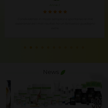
Annie J.
Condividendo in modo semplice e spontaneo le mie
esperienze ed i miei risultati ho un fantastico guadagno
extra.
News