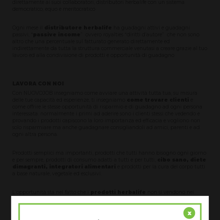
direttamente ai suoi collaboratori, distributori herbalife con un sistema
democratico, equo e meritocratico
Ogni mese il
distributore herbalife
ha guadagni attivi e guadagni
passivi, “
passive income
” ovvero royalties “diritti d’autore” che non sono
altro che una percentuale sul fatturato generato direttamente ed
indirettamente da tutta la struttura commerciale venutasi a creare grazie al tuo
lavoro ed alla condivisione di prodotti e opportunità di guadagno
LAVORA CON NOI
Con NUOVOJOB insegniamo come avviare una attività tutta tua, su misura
delle tue capacità ed esperienze, ti insegniamo
come trovare clienti
e
come offrire le stesse opportunità di risparmio e di guadagno ad ogni persona
interessata. normalmente i primi ad aderire sono i clienti stessi che vedendo e
provando i prodotti capiscono la loro importanza ed efficacia e vogliono non
solo risparmiare ma anche guadagnare consigliandoli ad amici, parenti e ad
ogni altra persona.
Prodotti semplici ma importanti, prodotti che tutti hanno bisogno ogni giorno
e per sempre, prodotti di consumo adatti a tutti e per tutti,
cibo sano, diete
dimagranti, integratori alimentari
e prodotti per la cura del corpo tutti
a base naturale, vegetale ed esclusivi.
L’opportunità sta nel fatto che i
prodotti herbalife
non si vendono nei
negozi ma unicamente tramite
distributori herbalife
persone formate ed
esperte dato che consigliano i prodotti che loro stessi usano. Qui sta la grande
x
opportunità: prodotti esclusivi di altissimo valore e qualità che ogni persona
seriamente motivata e disposta ad imparare una nuova attività e disposta ad