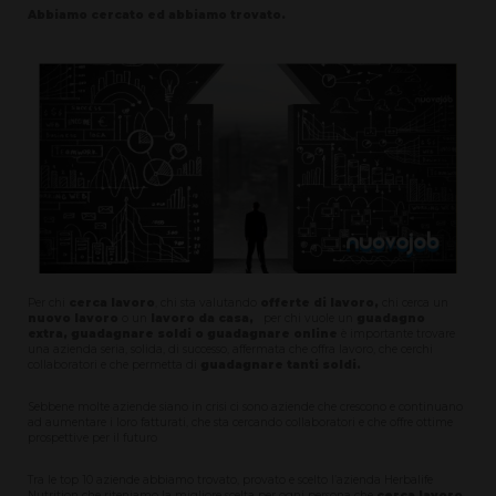
Abbiamo cercato ed abbiamo trovato.
Per chi
cerca lavoro
, chi sta valutando
offerte di lavoro,
chi cerca un
nuovo lavoro
o un
lavoro da casa,
per chi vuole un
guadagno
extra, guadagnare soldi o guadagnare online
è importante trovare
una azienda seria, solida, di successo, affermata che offra lavoro, che cerchi
collaboratori e che permetta di
guadagnare tanti soldi.
Sebbene molte aziende siano in crisi ci sono aziende che crescono e continuano
ad aumentare i loro fatturati, che sta cercando collaboratori e che offre ottime
prospettive per il futuro
Tra le top 10 aziende abbiamo trovato, provato e scelto l’azienda Herbalife
Nutrition che riteniamo la migliore scelta per ogni persona che
cerca lavoro
,