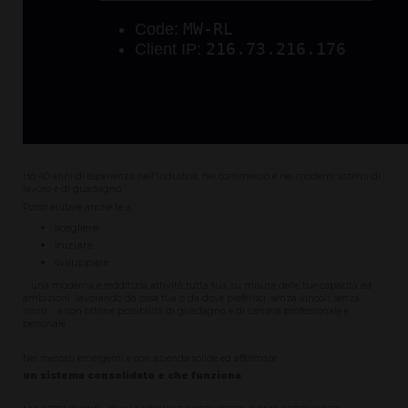
Ho 40 anni di esperienza nell'industria, nel commercio e nei moderni sistemi di
lavoro e di guadagno
Posso aiutare anche te a:
scegliere
iniziare
sviluppare
... una moderna e redditizia attività tutta tua, su misura delle tue capacità ed
ambizioni lavorando da casa tua o da dove preferisci senza vincoli, senza
limiti e con ottime possibilità di guadagno e di carriera professionale e
personale
Nei mercati emergenti e con azienda solide ed affermate
un sistema consolidato e che funziona