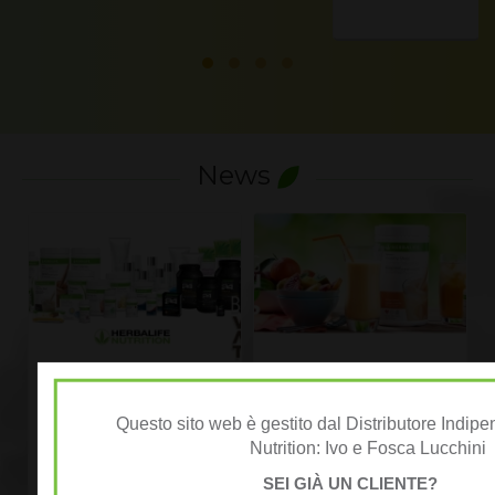
News
LISTINO PREZZI
Listino Prezzi Herbalife
HERBALIFE 2026
Questo sito web è gestito dal Distributore Indip
LISTINO PREZZI PRODOTTI
Richiedi qui il Listino Prezzi
Nutrition: Ivo e Fosca Lucchini
HERBALIFE SVIZZERA 2026
Herbalife 2026, prezzi
Per i Prezzi di vendita al
ufficiali di vendita al cliente
SEI GIÀ UN CLIENTE?
cliente HERBALIFE ITALIA
CLICCA QUI ricevi