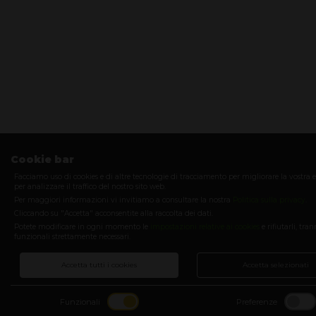
Cookie bar
Facciamo uso di cookies e di altre tecnologie di tracciamento per migliorare la vostra 
per analizzare il traffico del nostro sito web.
Per maggiori informazioni vi invitiamo a consultare la nostra
Politica sulla privacy
.
Cliccando su "Accetta" acconsentite alla raccolta dei dati.
Potete modificare in ogni momento le
impostazioni relative ai cookies
e rifiutarli, tra
funzionali strettamente necessari.
Accetta tutti i cookies
Accetta selezionati
Funzionali
Preferenze