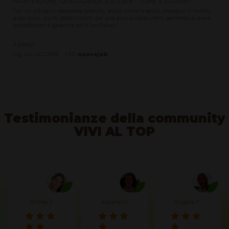
MA ATTENZIONE... QUALI AZIENDE SCEGLIERE? COME SCEGLIERE?
Con un colloquio personale gratuito, senza vincoli e senza impegno, ti mostro
quali sono i punti determinanti per una buona scelta che ti permetta di avere
soddisfazioni e garanzie per il tuo futuro.
A presto!
Ing. Ivo LUCCHINI CEO
nuovojob
Testimonianze della community
VIVI AL TOP
Annie J.
Josiane N.
Angela F.