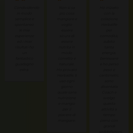
Condividendo
Non si sa
Ho iniziato
in modo
più cosa
con la
semplice e
mangiare e
colazione
spontaneo
voglio
Herbalife
le mie
essere
per
esperienze
sicura di
comodità,
ed i miei
essere
subito
risultati ho
nutrita in
tanta
un
modo
energia,
fantastico
corretto e
benessere
guadagno
naturale.
e ho perso
extra.
Ho provato
peso e
Herbalife, li
centimetri,
uso ogni
sono
giorno
diventata
quale sana
Coach e
nutrizione
svolgo
e mangio
questa
per il
attività a
piacere di
tempo
mangiare.
pieno con
grandi
soddisfazioni.