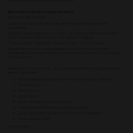
tradizionale che sono in crisi... troverai la crisi .
Allora dove cercare? Cosa cercare?
DEVI CERCARE ALTROVE!
La buona notizia è che esistono dei sistemi diversi per lavorare e per
guadagnare
Migliaia di perone ogni giorno iniziano una a attività tuta loro con questi
nuovi, innovativi sistemi di lavoro che nessuno ci insegna
"Smart working" "telelavoro" "Lavoro da casa" "Home Working"
Aziende affermate e di successo operano in settori e mercati emergenti
proponendo soluzioni esclusive ed una opportunità di lavoro e di guadagno
all'avanguardia
Aziende che non sono in crisi... anzi! in pieno e continuo sviluppo e pertanto
cercano collaboratori
Perché queste aziende sono in forte e continua crescita?
Come fanno?
Cosa fanno?
Quali sono?
Come fare per lavorare con loro?
È possibile collaborare con queste aziende?
Quali competenze e formazione sono necessarie?
Cosa bisogna fare?
Ti posso aiutare