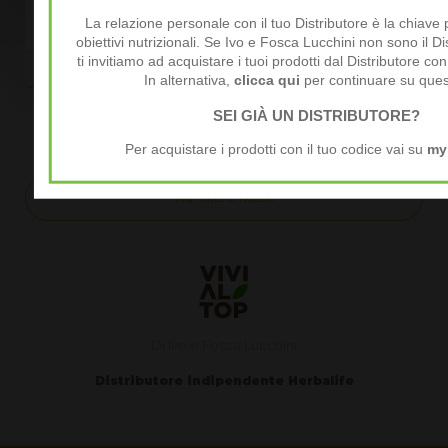
2026 < clicca qui > Qui...
immediatamente sempre
La relazione personale con il tuo Distributore è la chiave 
aggiornato Assieme...
obiettivi nutrizionali. Se Ivo e Fosca Lucchini non sono il Di
Continua a leggere
ti invitiamo ad acquistare i tuoi prodotti dal Distributore con
Continua a leggere
In alternativa,
clicca qui
per continuare su ques
SEI GIÀ UN DISTRIBUTORE?
Per acquistare i prodotti con il tuo codice vai su
my
Vedi tutte le notizie
Di Ivo e Fosca Lucchini
Distributore indipendente Herbalife