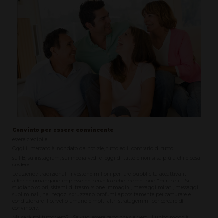
Convinto per essere convincente
essere credibile
Oggi il mercato è inondato da notizie, tutto ed il contrario di tutto
su FB, su instagram, sui media vedi e leggi di tutto e non si sa più a chi e cosa
credere.
Le aziende tradizionali investono milioni per fare pubblicità accattivanti
affinché rimangano impresse nel cervello e che promettono "miracoli". Si
studiano colori, sistemi di trasmissione immagini, messaggi mirati, messaggi
subliminali, nei negozi spruzzano profumi appositamente per catturare e
condizionare il cervello umano e molti altri stratagemmi per cercare di
convincere.
Ma sarà poi tutto vero? Se vuoi essere certo che sia vero... l'unico modo è