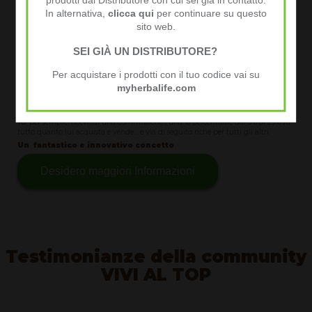
prodotti dal Distributore con cui sei già in contatto.
Prodotti di consumo giornaliero, prodotti unici ed esclusivi... non si trovano in
In alternativa,
clicca qui
per continuare su questo
negozio... chi li vuole deve venire da te (se sei stato corretto ed hai fatto bene il
tuo lavoro)
sito web.
Clienti affezionati, clienti fidelizzati, programma clienti soddisfatti, sconti e
promozioni per i clienti, programma affiliazione, il cliente può a sua volta
SEI GIÀ UN DISTRIBUTORE?
diventare promotore e venditore e tu ricevi , per sempre... delle importanti
commissioni, i "diritti d’autore”, spettano a te per un lavoro fatto.
Per acquistare i prodotti con il tuo codice vai su
Un sistema democratico, uguale per tutti. Tutti hanno gli stessi diritti e
myherbalife.com
privilegi… tutti!
Aaiuti un cliente, gli insegni come usare i prodotti, lo aiuti ad avere risultati: il
cliente ha risultati, conosce i prodotti e può consigliarli e venderli a sua volta .
Tu, per sempre, riceverai una commissione , una % percentuale dal 5% al 25% su
tutto quanto lui acquista e vende... e via di seguito nche per tutti gli altri.
Un
fantastico e innovativo concetto
Desidero maggiori Informazioni
Testimonianze della community
VIVI AL TOP