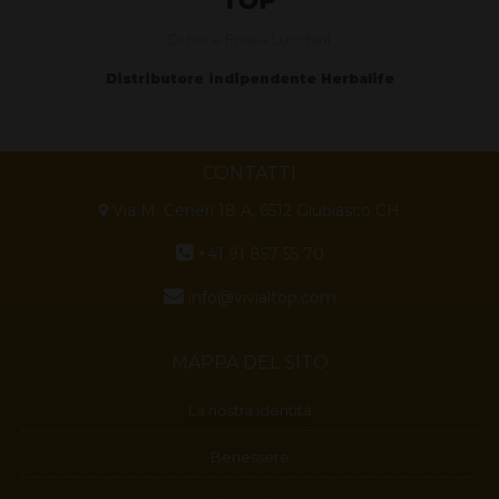
Di Ivo e Fosca Lucchini
Distributore indipendente Herbalife
CONTATTI
Via M. Ceneri 18 A, 6512 Giubiasco CH
+41 91 857 55 70
info@vivialtop.com
MAPPA DEL SITO
La nostra identità
Benessere