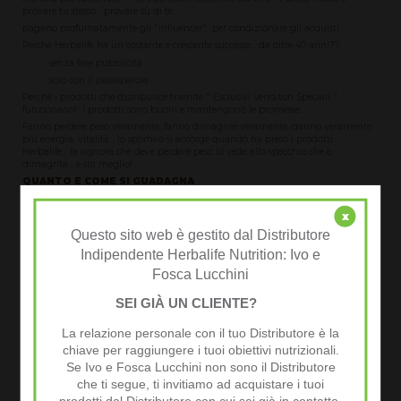
provare tu stesso... provare su di te.
pagano profumatamente gli "influencer" per condizionare gli acquisti.
Perché Herbalife ha un costante e crescente successo... da oltre 40 anni??
senza fare pubblicità
solo con il passaparola
Perché i prodotti che distribuisce tramite " Esclusivi Venditori Speciali "...
funzionano! I prodotti sono buoni e mantengono le promesse.
Fanno perdere peso veramente, fanno dimagrire veramente, danno veramente
più energia, vitalità... lo sportivo si accorge quando ha preso i prodotti
Herbalife... la signora che deve perdere peso lo vede allo specchio che è
dimagrita... e sta meglio!
QUANTO E COME SI GUADAGNA
Guadagni subito e per sempre
x
LIBERA GESTIONE DEL TEMPO
Libertà ed indipendenza, senza capi, senza obblighi senza vincoli ma anche...
Questo sito web è gestito dal Distributore
senza limiti !
Indipendente Herbalife Nutrition: Ivo e
Lavori dove vuoi, quando vuoi, con chi vuoi...
Fosca Lucchini
MODERNA ATTIVITÀ COMMERCIALE
Semplice, adatta a tutti, non servono capitali iniziali.
SEI GIÀ UN CLIENTE?
Nessun negozio, nessun ufficio, costi fissi praticamente "0". Sai parlare? Hai un
Telefono? Sei convinto di ciò che fai? Basta questo.
La relazione personale con il tuo Distributore è la
Margini fino al 50%
chiave per raggiungere i tuoi obiettivi nutrizionali.
Puoi far da solo o farti aiutare da chi vuoi
Se Ivo e Fosca Lucchini non sono il Distributore
Partecipazione su fatturato globale generato direttamente o
che ti segue, ti invitiamo ad acquistare i tuoi
indirettamente... per sempre!