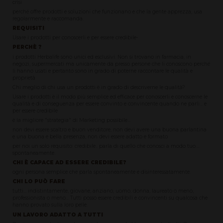
crisi
perché offre prodotti e soluzioni che funzionano e che la gente apprezza, usa
regolarmente e raccomanda.
REQUISITI
Usare i prodotti per conoscerli e per essere credibile-
PERCHÈ ?
i prodotti Herbalife sono unici ed esclusivi. Non si trovano in farmacia, in
negozi, supermercati ma unicamente da presso persone che li conoscono perché
li hanno usati e pertanto sono in grado di poterne raccontare le qualità e
proprietà
Chi meglio di chi usa un prodotti è in grado di descriverne le qualità?
Usare i prodotti è il modo più semplice ed efficace per conoscerli e conoscerne le
qualità e di conseguenza per essere convinto e convincente quando ne parli... e
per essere credibile
è la migliore "strategia" di Marketing possibile...
non devi essere scaltro e buon venditore, non devi avere una buona parlantina
e una buona e bella presenza, non devi essere adatto e formato
per noi un solo requisito: credibile.. parla di quello che conosci a modo tuo....
spontaneamente.
CHI È CAPACE AD ESSERE CREDIBILE?
ogni persona semplice che parla spontaneamente e disinteressatamente.
CHI LO PUÒ FARE
tutti... indistintamente, giovane, anziano, uomo, donna, laureato o meno,
professionista o meno... Tutti posso essere credibili e convincenti su qualcosa che
hanno provato sulla loro pelle.
UN LAVORO ADATTO A TUTTI