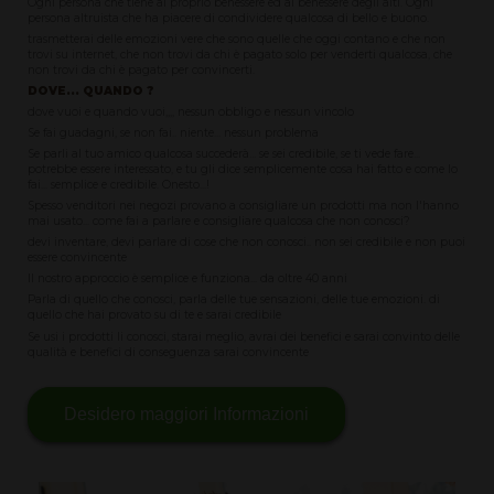
Ogni persona che tiene al proprio benessere ed al benessere degli alti. Ogni
persona altruista che ha piacere di condividere qualcosa di bello e buono.
trasmetterai delle emozioni vere che sono quelle che oggi contano e che non
trovi su internet, che non trovi da chi è pagato solo per venderti qualcosa, che
non trovi da chi è pagato per convincerti.
DOVE... QUANDO ?
dove vuoi e quando vuoi,,,, nessun obbligo e nessun vincolo
Se fai guadagni, se non fai.. niente... nessun problema
Se parli al tuo amico qualcosa succederà... se sei credibile, se ti vede fare...
potrebbe essere interessato, e tu gli dice semplicemente cosa hai fatto e come lo
fai... semplice e credibile. Onesto...!
Spesso venditori nei negozi provano a consigliare un prodotti ma non l'hanno
mai usato... come fai a parlare e consigliare qualcosa che non conosci?
devi inventare, devi parlare di cose che non conosci.. non sei credibile e non puoi
essere convincente
Il nostro approccio è semplice e funziona... da oltre 40 anni
Parla di quello che conosci, parla delle tue sensazioni, delle tue emozioni. di
quello che hai provato su di te e sarai credibile
Se usi i prodotti li conosci, starai meglio, avrai dei benefici e sarai convinto delle
qualità e benefici di conseguenza sarai convincente
Desidero maggiori Informazioni