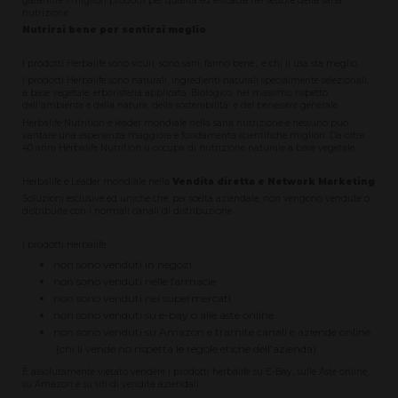
garantire i migliori prodotti per qualità ed efficacia nel settore della sana
nutrizione
Nutrirsi bene per sentirsi meglio
I prodotti Herbalife sono sicuri, sono sani, fanno bene... e chi li usa sta meglio.
I prodotti Herbalife sono naturali, ingredienti naturali specialmente selezionali,
a base vegetale, erboristeria applicata. Biologico, nel massimo rispetto
dell'ambiente e della natura, della sostenibilità e del benessere generale.
Herbalife Nutrition è leader mondiale nella sana nutrizione e nessuno può
vantare una esperienza maggiore e fondamenta scientifiche migliori. Da oltre
40 anni Herbalife Nutrition si occupa di nutrizione naturale a base vegetale.
Herbalife è Leader mondiale nella
Vendita diretta e Network Marketing
Soluzioni esclusive ed uniche che, per scelta aziendale, non vengono vendute o
distribuite con i normali canali di distribuzione
I prodotti Herbalife
non sono venduti in negozi
non sono venduti nelle farmacie
non sono venduti nei supermercati
non sono venduti su e-bay o alle aste online
non sono venduti su Amazon e tramite canali e aziende online
(chi li vende no rispetta le regole etiche dell'azienda)
È assolutamente vietato vendere i prodotti herbalife su E-Bay, sulle Aste online,
su Amazon e su siti di vendita aziendali.