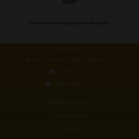
Di Ivo e Fosca Lucchini
Distributore indipendente Herbalife
CONTATTI
Via M. Ceneri 18 A, 6512 Giubiasco CH
+41 91 857 55 70
info@vivialtop.com
MAPPA DEL SITO
La nostra identità
Benessere