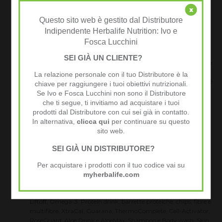
QUI PUOI tranquillamente acquistare
i prodotti Herbalife sa siti web
x
ufficiali conformi alle regole Herbalife quali
VIVIALTOP
Questo sito web è gestito dal Distributore
deve figurare chiaramente il Nome e Cognome del Membro o
Indipendente Herbalife Nutrition: Ivo e
Distributore
Fosca Lucchini
deve figurare chiaramente l'indirizzo di domicilio e numero di
telefono del Membro o Distributore Herbalfie
SEI GIÀ UN CLIENTE?
deve apparire la dicitura Membro Indipendente Herbalife oppure
Distributore indipendente Herbalife
La relazione personale con il tuo Distributore è la
deve apparire il "Pop-Up" ufficiale che indica
"Questo sito web è
chiave per raggiungere i tuoi obiettivi nutrizionali.
gestito dal Membro o Distributore Indipendente Nome e
Se Ivo e Fosca Lucchini non sono il Distributore
Cognome. Sei già un cliente? Ti invitiamo ad acquistare i
che ti segue, ti invitiamo ad acquistare i tuoi
prodotti dal distributore con cui sei già in contatto.
prodotti dal Distributore con cui sei già in contatto.
Altrimenti clicca qui per continuare su questo sito web."
In alternativa,
clicca qui
per continuare su questo
sito web.
VIVIALTOP
è un sito web ufficiale conforme ed
SEI GIÀ UN DISTRIBUTORE?
autorizzato
ufficialmente da Herbalife Nutrition e rispecchia tutte le
direttive di garanzia di qualità
sia nei prodotti che nei servizi al cliente.
Per acquistare i prodotti con il tuo codice vai su
myherbalife.com
Usiamo i prodotti Herbalife da oltre 25 anni... pertanto conosciamo molto bene
ciò di cui parliamo e ciò che proponiamo e consigliamo.
usiamo ogni giorno il Formula1 , Formula 2, Thermojetics,
Liftoff, Omega-3, Protein drink, barrette proteiche, chips, fibre e
multifibre, XtraCal, Guarana, ThermoComplete, Cell-Activator,
RoseGuard, Aloe Drink e AloeMax, Shampoo e Body wash, Skin