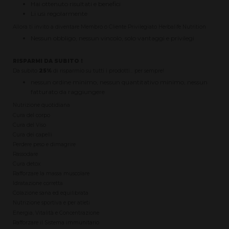
Hai ottenuto risultati e benefici
Li usi regolarmente
Allora ti invito a diventare Membro o Cliente Privilegiato Herbalife Nutrition
Nessun obbligo, nessun vincolo, solo vantaggi e privilegi
RISPARMI DA SUBITO !
Da subito
25%
di risparmio su tutti i prodotti... per sempre!
nessun ordine minimo, nessun quantitativo minimo, nessun
fatturato da raggiungere
Nutrizione quotidiana
Cura del corpo
Cura del Viso
Cura dei capelli
Perdere peso e dimagrire
Rassodare
Cura detox
Rafforzare la massa muscolare
Idratazione corretta
Colazione sana ed equilibrata
Nutrizione sportiva e per atleti
Energia, Vitalità e Concentrazione
Rafforzare il Sistema immunitario