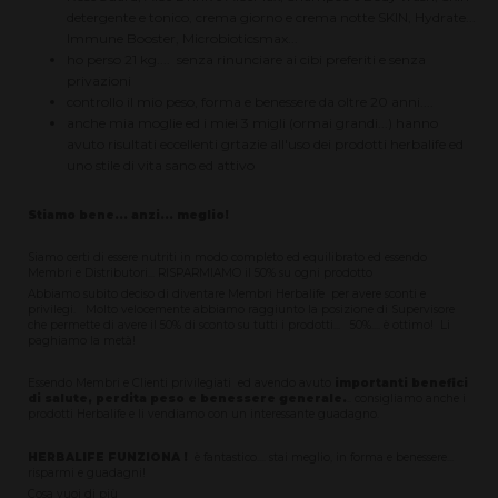
detergente e tonico, crema giorno e crema notte SKIN, Hydrate...
Immune Booster, Microbioticsmax...
ho perso 21 kg.... senza rinunciare ai cibi preferiti e senza
privazioni
controllo il mio peso, forma e benessere da oltre 20 anni....
anche mia moglie ed i miei 3 migli (ormai grandi...) hanno
avuto risultati eccellenti grtazie all'uso dei prodotti herbalife ed
uno stile di vita sano ed attivo
Stiamo bene... anzi... meglio!
Siamo certi di essere nutriti in modo completo ed equilibrato ed essendo
Membri e Distributori... RISPARMIAMO il 50% su ogni prodotto
Abbiamo subito deciso di diventare Membri Herbalife per avere sconti e
privilegi. Molto velocemente abbiamo raggiunto la posizione di Supervisore
che permette di avere il 50% di sconto su tutti i prodotti... 50%.... è ottimo! Li
paghiamo la metà!
Essendo Membri e Clienti privilegiati ed avendo avuto
importanti benefici
di salute, perdita peso e benessere generale.
.. consigliamo anche i
prodotti Herbalife e li vendiamo con un interessante guadagno.
HERBALIFE FUNZIONA !
è fantastico.... stai meglio, in forma e benessere...
risparmi e guadagni!
Cosa vuoi di più