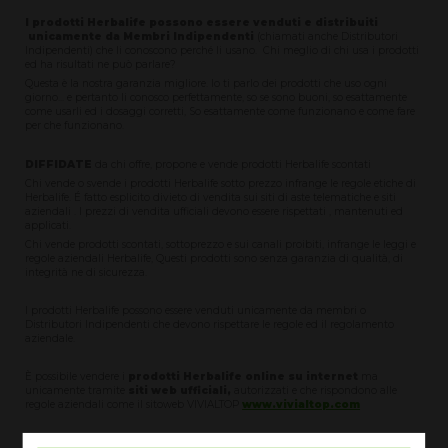
I prodotti Herbalife possono essere venduti e distribuiti
unicamente da Membri Indipendenti
(chiamati anche Distributori
Indipendenti) che li conoscono perché li usano. Chi meglio di chi usa i prodotti
ed ha risultati ne può parlare?
Questa è la nostra garanzia migliore. Io ti parlo dei prodotti che uso ogni
giorno... e pertanto li conosco perfettamente, so se sono buoni, so esattamente
come usarli ed i dosaggi corretti, So esattamente come funzionano e come fare
per che funzionano.
DIFFIDATE
da chi offre, propone e vende prodotti Herbalife scontati
Chi vende o svende i prodotti Herbalife sotto prezzo infrange le regole etiche di
Herbalife. É fatto esplicito divieto di vendita sui siti di aste telematiche e siti
aziendali . I prezzi di vendita ufficiali devono essere rispettati , mantenuti ed
applicati.
Chi vende prodotti scontati, sottoprezzo e sui canali proibiti, infrange le leggi e
regole aziendali Herbalife, Questi prodotti sono senza garanzia di qualità, di
integrità ne di sicurezza.
I prodotti Herbalife possono essere venduti unicamente da membri o
Distributori Indipendenti che devono rispettare le regole ed il regolamento
aziendale.
È possibile vendere i
prodotti Herbalife online su internet
ma
unicamente tramite
siti web ufficiali,
autorizzati e che rispondono alle
regole aziendali come il sitoweb VIVIALTOP
www.vivialtop.com