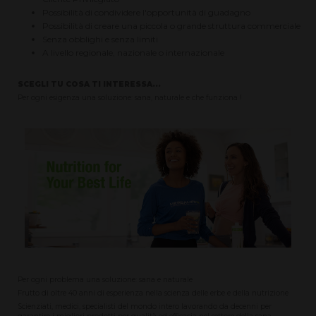
Possibilità di condividere l'opportunità di guadagno
Possibilità di creare una piccola o grande struttura commerciale
Senza obblighi e senza limiti
A livello regionale, nazionale o internazionale
SCEGLI TU COSA TI INTERESSA...
Per ogni esigenza una soluzione: sana, naturale e che funziona !
Per ogni problema una soluzione: sana e naturale
Frutto di oltre 40 anni di esperienza nella scienza delle erbe e della nutrizione
Scienziati, medici, specialisti del mondo intero lavorando da decenni per