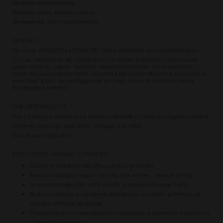
Benessere cardiovascolare
Benessere uomo, benessere donna
Benessere età, anti invecchiamento
PERCHÈ ?
Per noi di VIVIALTOP e HERBALIFE i clienti soddisfatti sono importantissimi
Chi usa i prodotti ha dei risultati e chi ha risultati è contento e continua ad
usare i prodotti... logico... semplice. Vogliamo premiare i clienti soddisfatti, i
clienti che usano regolarmente i prodotti e per questo offriamo la possibilità di
avere degli sconti, dei vantaggi e dei privilegi ovvero di diventare Cliente
Privilegiato o Membro
CHE DIFFERENZA C'È ?
Non c'è nessuna differenza tra Membro Herbalife o Cliente Privilegiato Herbalife
entrambi hanno gli stessi diritti, vantaggi e privilegi
Sta a te usarli oppure no...
​ECCO I DIRITTI, VANTAGGI E PRIVILEGI
Sconti immediato del 25% su tutti i prodotti
Nessun obbligo, nessun vincolo ma anche... nessun limite
Scala sconti del 35% 42% o 50% a disposizione per tutti
Autorizzazione a vendere e distribuire i prodotti al Prezzo di
Vendita ufficiale Herbalife
Possibilità di iscrivere persone interessate a diventare Membro o
Cliente Privilegiato