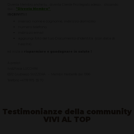
Diventa Membro anche tu... diventa Cliente Privilegiato adesso... cliccando
qui....
"Diventa Membro"
ISCRIVITI !
inserisci nome e cognome, indirizzo domicilio
numero telefono
indirizzo email
aggiungi foto del tuo Documento d'identità (con data di
nascita)
ed inizia a
risparmiare e guadagnare in salute !
A presto!
Ivo&Fosca LUCCHINI
6512 Giubiasco SVIZZERA - Membri Herbalife dal 1996
Telefono +4178 975 55 70
Testimonianze della community
VIVI AL TOP