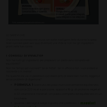
LO SAPEVI CHE...
Una buona alimentazione inizia con scelte intelligenti fatte durante la spesa.
Voler cucinare pasti sani può diventare una sfida se non hai gli ingredienti
giusti nella tua cucina.
I CONSIGLI DI VIVIALTOP
Non hai tutti gli ingredienti per prepararti un pasto sano completo ed
equilibrato?
Non hai tempo per cucinare? Sei di fretta? Sei in ufficio e non vuoi andare al
ristorante o in mensa?
Tra qualche ora vai in palestra e vuoi essere certo di essere ben nutrito, leggero e
senza problemi di digestione?
FORMULA 1
Sostituto del paso nutrizionalmente equilibrato,
con circa 220 kcal a porzione, apporta 18 g. di proteine vegetali
e 22 vitamine e minerali. Un pasto completo ed equilibrato in un
bicchiere
guarda i dettagli e scegli il gusto che preferisci <
maggiori