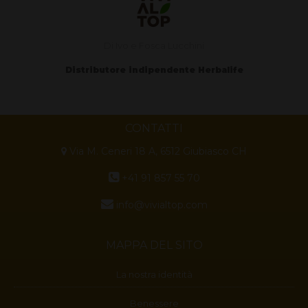
Di Ivo e Fosca Lucchini
Distributore indipendente Herbalife
CONTATTI
Via M. Ceneri 18 A, 6512 Giubiasco CH
+41 91 857 55 70
info@vivialtop.com
MAPPA DEL SITO
La nostra identità
Benessere