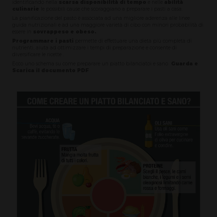
identificando nella
scarsa disponibilità di tempo
e nelle
abilità
culinarie
le possibili cause che scoraggiano a preparare i pasti a casa.
La pianificazione del pasto è associata ad una migliore aderenza alle linee
guida nutrizionali e ad una maggiore varietà di cibo con minori probabilità di
essere in
sovrappeso e obeso.
Programmare i pasti
permette di effettuare una dieta più completa di
nutrienti, aiuta ad ottimizzare i tempi di preparazione e consente di
diversificare le ricette .
Ecco uno schema su come preparare un piatto bilanciatoi e sano
Guarda e
Scarica il documento PDF