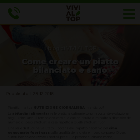
Il blog di VIVI AL TOP
Come creare un piatto
bilanciato e sano
Pubblicato il: 28-12-2018
Pianifichi la tua
NUTRIZIONE GIORNALIERA
in anticipo?
Le
abitudini alimentari
e le pratiche culinarie sono in costante evoluzione,
negli ultimi anni il tempo dedicato alla cucina risulta diminuito a discapito del
numero di pasti effettuati a casa rispetto a quelli effettuati fuori.
Una serie di studi ha valutato il potenziale impatto negativo del
cibo
consumato fuori casa
sulla qualità della dieta e il peso corporeo. Diversi
autori hanno analizzato i motivi per cui le persone cucinano meno,