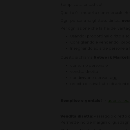
Semplice.... fantastico!
Questo è il modello commerciale Her
Ogni persona ha gli stessi diritti...
nes
Per ogni azione che fai hai dei vantag
Usando i prodotti hai diritto a s
Consigliando e vendendo i pro
Insegnando ad altre persone a f
Questo si chiama
Network Market
consumo personale
vendita diretta
condivisione dei vantaggi
rendita passiva frutto di azioni 
Semplice e geniale!
<
aderisci ora
Vendita diretta
: Passaggio diretto 
Permette inoltre margini di guadagno s