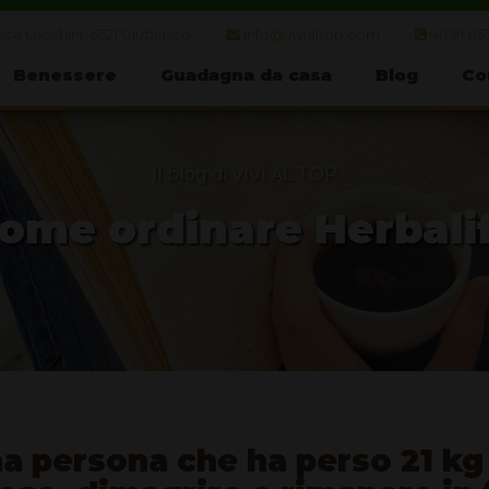
ca Lucchini, 6521 Giubiasco
info@vivialtop.com
+41 91 85
Benessere
Guadagna da casa
Blog
Co
Il blog di VIVI AL TOP
ome ordinare Herbali
na persona che ha perso 21 kg