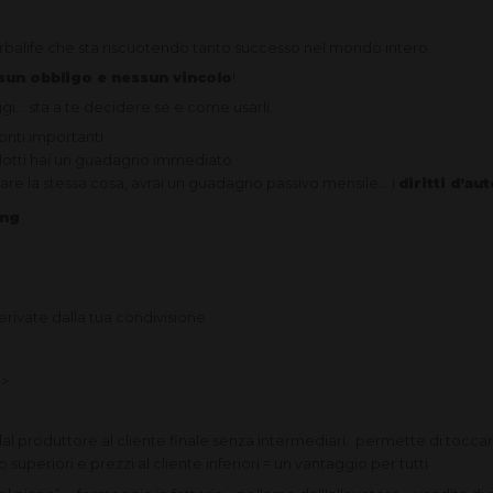
balife che sta riscuotendo tanto successo nel mondo intero.
sun obbligo e nessun vincolo
!
gi... sta a te decidere se e come usarli.
conti importanti
dotti hai un guadagno immediato
are la stessa cosa, avrai un guadagno passivo mensile… i
diritti d’au
ing
derivate dalla tua condivisione
>
dal produttore al cliente finale senza intermediari. permette di tocca
uperiori e prezzi al cliente inferiori = un vantaggio per tutti