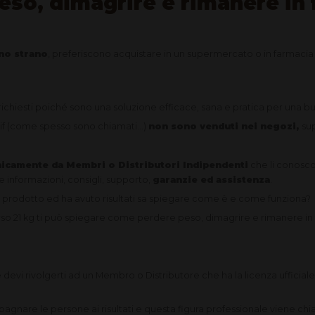
so, dimagrire e rimanere in
ano strano
, preferiscono acquistare in un supermercato o in farmac
richiesti poiché sono una soluzione efficace, sana e pratica per una b
aif (come spesso sono chiamati...)
non sono venduti nei negozi,
su
icamente da Membri o Distributori Indipendenti
che li conosco
e informazioni, consigli, supporto,
garanzie ed assistenza
.
 prodotto ed ha avuto risultati sa spiegare come è e come funziona?
rso 21 kg ti può spiegare come perdere peso, dimagrire e rimanere in
e devi rivolgerti ad un Membro o Distributore che ha la licenza ufficia
mpagnare le persone ai risultati e questa figura professionale viene 