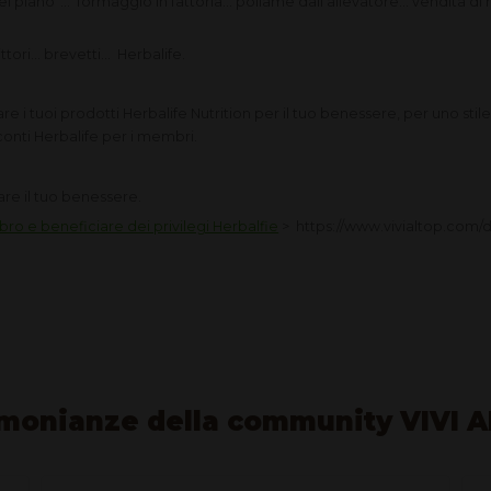
“nel piano”… formaggio in fattoria... pollame dall'allevatore... vendita 
ittori… brevetti… Herbalife.
e i tuoi prodotti Herbalife Nutrition per il tuo benessere, per uno stil
conti Herbalife per i membri.
rare il tuo benessere.
o e beneficiare dei privilegi Herbalfie
> https://www.vivialtop.com
monianze della community VIVI 