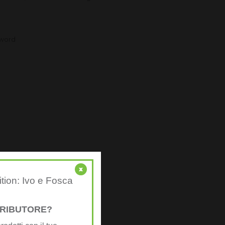
sword
x
ition: Ivo e Fosca
STRIBUTORE?
i venditori sono