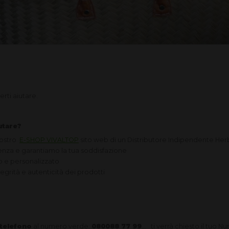
erti aiutare.
utare?
vostro
E-SHOP VIVALTOP
sito web di un Distributore Indipendente Herb
enza e garantiamo la tua soddisfazione
o e personalizzato
tegrità e autenticità dei prodotti
 telefono
al numero verde:
080088 77 99
... ti verrà chiesto il tuo 