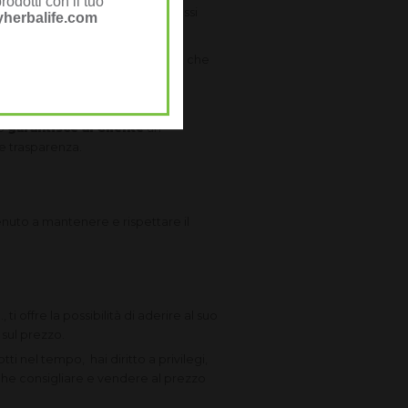
rodotti con il tuo
? contenuto?). I prezzi molto bassi
herbalife.com
 giorni soddisfatti o rimborsati, che
to
garantisce al Cliente
un
e trasparenza.
enuto a mantenere e rispettare il
 ti offre la possibilità di aderire al suo
sul prezzo.
tti nel tempo, hai diritto a privilegi,
anche consigliare e vendere al prezzo