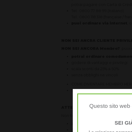
potrai pagare con Carta di Credit
Tel.: 0800 77 88 99 (italiano)
Tel.: 0800 118 318 (française / fran
puoi ordinare via internet
, 
NON SEI ANCRA CLIENTE PRIVIL
NON SEI ANCORA Membro?
puoi 
potrai ordinare comodamen
godere di vantaggi e privilegi
scala sconti da 25% a 50%
senza obblighi ne vincoli
COME DIVENTARE MEMBRO HE
COME DIVENTARE DISTRIBUTOR
Questo sito web è
ATTENZIONE
Non fidarti di siti internet che offrono 
SEI G
acquista su internet da siti autor
è fatto specifico
divieto di ve