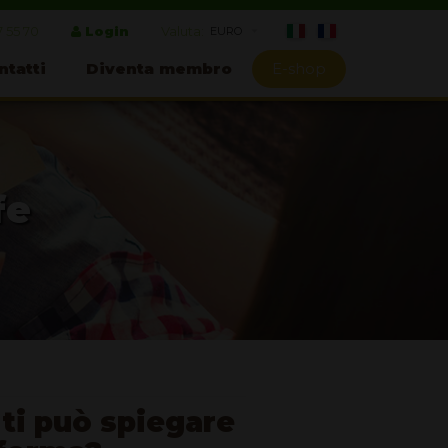
7 55 70
Login
Valuta:
ntatti
Diventa membro
E-shop
fe
 ti può spiegare