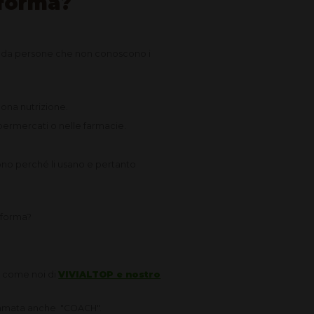
 forma?
ia da persone che non conoscono i
uona nutrizione.
permercati o nelle farmacie.
no perché li usano e pertanto
 forma?
le come noi di
VIVIALTOP e nostro
chiamata anche "COACH".