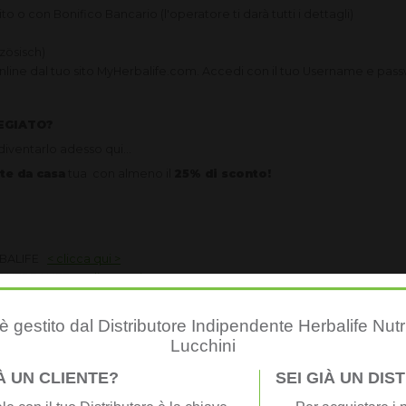
o o con Bonifico Bancario (l'operatore ti darà tutti i dettagli)
zösisch)
online dal tuo sito MyHerbalife.com. Accedi con il tuo Username e pas
EGIATO?
diventarlo adesso qui…
te da casa
tua con almeno il
25% di sconto!
RBALIFE
< clicca qui >
E HERBALIFE
< clicca qui >
 gestito dal Distributore Indipendente Herbalife Nutr
Lucchini
prezzi più bassi dei prezzi ufficiali.
IÀ UN CLIENTE?
SEI GIÀ UN DI
izzati
ndita
su siti quali e-bay, amazon, reduto, ecc. attento in
questi siti 