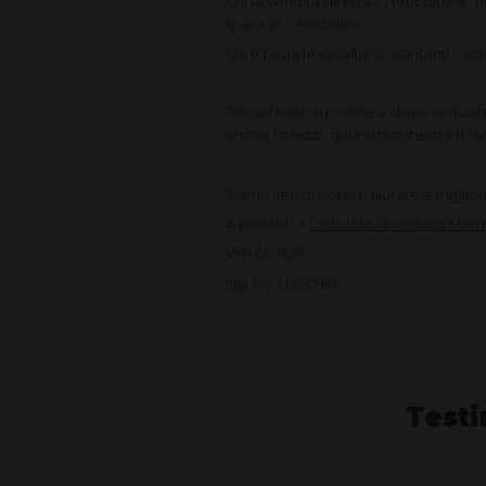
Chi fa vendita diretta? l’orticoltore 
spaccio… Herbalife….
Chi ti paga le royalties? cantanti… scr
Ora sai tutto su come e dove acquistar
anche i prezzi, quanto costano ed i s
Siamo lieti di poterti aiutare a miglio
A presto! <
Desidero diventare Membr
VIVI AL TOP !
Ing. Ivo LUCCHINI
Testi