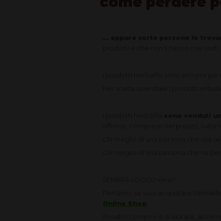
come perdere pe
... eppure certe persone lo trov
prodotti e che non li hanno mai usati.
I prodotti Herbalife sono sempre più 
Per scelta aziendale i prodotti erbal
I prodotti herbalife
sono venduti un
offrono, compreso nel prezzo, tutte l
Chi meglio di una persona che usa un
Chi meglio di una persona che ha pe
SEMBRA LOGICO vero?
Pertanto, se vuoi acquistare herbalif
Online Shop
Il nostro compito è di aiutare, acco