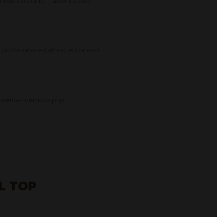
di miele nostrano… fabbrica con
e di vita sano ed attivo e conosci
/diventa-membro.php
AL TOP