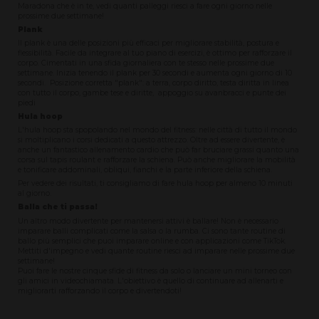
Maradona che è in te, vedi quanti palleggi riesci a fare ogni giorno nelle
prossime due settimane!
Plank
Il plank è una delle posizioni più efficaci per migliorare stabilità, postura e
flessibilità. Facile da integrare al tuo piano di esercizi, è ottimo per rafforzare il
corpo. Cimentati in una sfida giornaliera con te stesso nelle prossime due
settimane. Inizia tenendo il plank per 30 secondi e aumenta ogni giorno di 10
secondi. Posizione corretta "plank": a terra, corpo diritto, testa diritta in linea
con tutto il corpo, gambe tese e diritte, appoggio su avanbracci e punte dei
piedi
Hula hoop
L'hula hoop sta spopolando nel mondo del fitness: nelle città di tutto il mondo
si moltiplicano i corsi dedicati a questo attrezzo. Oltre ad essere divertente, è
anche un fantastico allenamento cardio che può far bruciare grassi quanto una
corsa sul tapis roulant e rafforzare la schiena. Può anche migliorare la mobilità
e tonificare addominali, obliqui, fianchi e la parte inferiore della schiena.
Per vedere dei risultati, ti consigliamo di fare hula hoop per almeno 10 minuti
al giorno.
Balla che ti passa!
Un altro modo divertente per mantenersi attivi è ballare! Non è necessario
imparare balli complicati come la salsa o la rumba. Ci sono tante routine di
ballo più semplici che puoi imparare online e con applicazioni come TikTok.
Mettiti d'impegno e vedi quante routine riesci ad imparare nelle prossime due
settimane!
Puoi fare le nostre cinque sfide di fitness da solo o lanciare un mini torneo con
gli amici in videochiamata. L'obiettivo è quello di continuare ad allenarti e
migliorarti rafforzando il corpo e divertendoti!