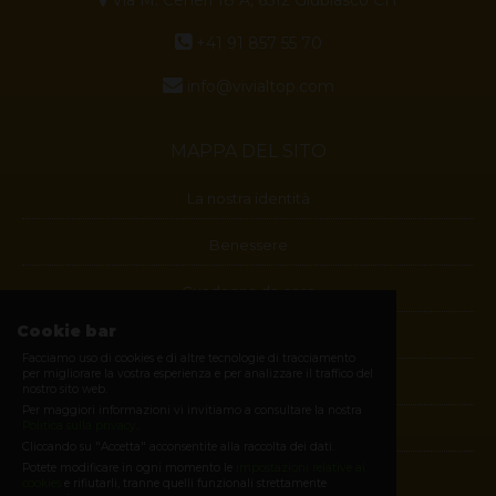
+41 91 857 55 70
info@vivialtop.com
MAPPA DEL SITO
La nostra identità
Benessere
Guadagna da casa
Cookie bar
Blog
Facciamo uso di cookies e di altre tecnologie di tracciamento
per migliorare la vostra esperienza e per analizzare il traffico del
Contatti
nostro sito web.
Per maggiori informazioni vi invitiamo a consultare la nostra
Politica sulla privacy
.
Diventa membro
Cliccando su "Accetta" acconsentite alla raccolta dei dati.
Potete modificare in ogni momento le
impostazioni relative ai
E-shop
cookies
e rifiutarli, tranne quelli funzionali strettamente