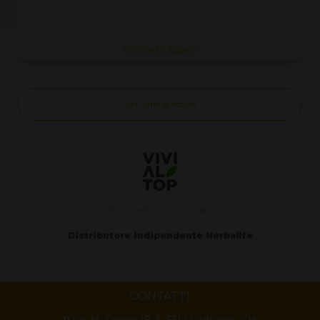
Continua a leggere
Vedi tutte le notizie
Di Ivo e Fosca Lucchini
Distributore indipendente Herbalife
CONTATTI
Via M. Ceneri 18 A, 6512 Giubiasco CH