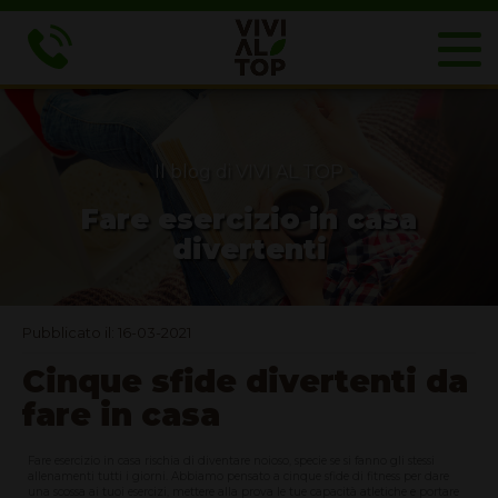
Il blog di VIVI AL TOP
Fare esercizio in casa
divertenti
Pubblicato il: 16-03-2021
Cinque sfide divertenti da
fare in casa
Fare esercizio in casa rischia di diventare noioso, specie se si fanno gli stessi
allenamenti tutti i giorni. Abbiamo pensato a cinque sfide di fitness per dare
una scossa ai tuoi esercizi, mettere alla prova le tue capacità atletiche e portare