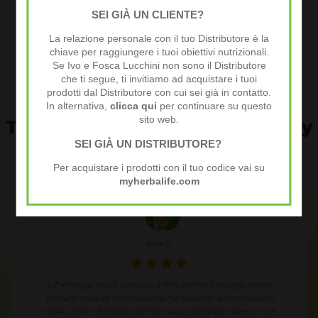
Consulenza gratuita e personalizzata
SEI GIÀ UN CLIENTE?
Al tuo benessere!
La relazione personale con il tuo Distributore è la
VIVIALTOP
chiave per raggiungere i tuoi obiettivi nutrizionali.
Ivo&Fosca
Se Ivo e Fosca Lucchini non sono il Distributore
che ti segue, ti invitiamo ad acquistare i tuoi
prodotti dal Distributore con cui sei già in contatto.
In alternativa,
clicca qui
per continuare su questo
sito web.
Testimonianze della community
VIVI AL TOP
SEI GIÀ UN DISTRIBUTORE?
Per acquistare i prodotti con il tuo codice vai su
myherbalife.com
Annie J.
Condividendo in modo semplice e spontaneo le mie
esperienze ed i miei risultati ho un fantastico guadagno
extra.