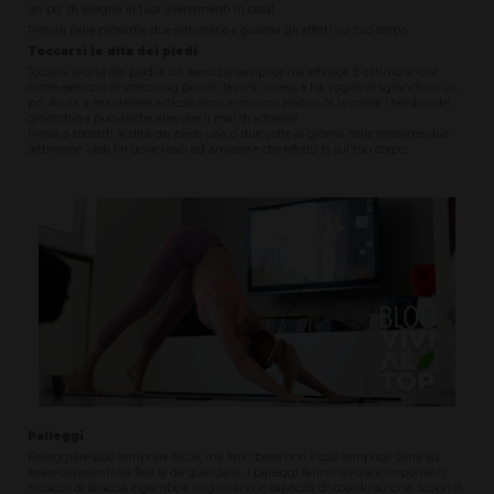
un po' di allegria ai tuoi allenamenti in casa!
Provali nelle prossime due settimane e guarda gli effetti sul tuo corpo.
Toccarsi le dita dei piedi
Toccarsi le dita dei piedi è un esercizio semplice ma efficace. È ottimo anche
come esercizio di stretching per chi lavora in casa e ha voglia di sgranchirsi un
po'. Aiuta a mantenere articolazioni e muscoli elastici, fa lavorare i tendini del
ginocchio e può anche alleviare il mal di schiena!
Prova a toccarti le dita dei piedi una o due volte al giorno nelle prossime due
settimane. Vedi fin dove riesci ad arrivare e che effetto fa sul tuo corpo.
Palleggi
Palleggiare può sembrare facile, ma farlo bene non è così semplice! Oltre ad
essere divertenti da fare (e da guardare), i palleggi fanno lavorare importanti
muscoli di braccia e gambe e migliorano le capacità di coordinazione. Scopri il