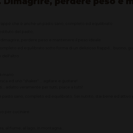
. Dimagrire, perdere peso e m
o frappé che è anche un pasto sano, completo ed equilibrato
stituto del pasto,
 dimagrire, perdere peso e mantenere il peso ideale
mpleto ed equilibrato sotto forma di un delizioso frappé... buono, gu
 dell'altro
di mano
sca ed uno "shaker" ... agitare e gustare!
ti... adatto veramente per tutti, piace a tutti!
 pasto sano, completo ed equilibrato. Sei nutrito, stai bene ed attivo
empo per cucinare
a, al fiume, al lago, in montagna...