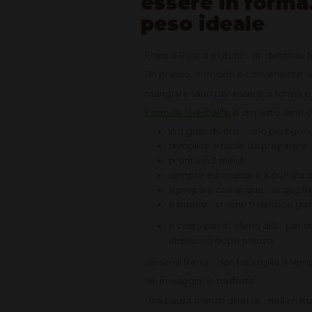
essere in forma
peso ideale
Frappé Pesca e Litchi.... un delizios
Un pratico, comodo e conveniente so
mangiare sano per essere in forma e
Formula 1 Herbalife
è un pasto sano co
in 9 gusti diversi... uno più buono
semplice e facile da preparare
pronto in 2 minuti
sempre ed ovunque a portata 
si prepara con acqua... acqua fre
è buono... ci sono 9 deliziosi gus
e costa poco! Meno di 3.- per un
abbiocco dopo pranzo
Se sei di fretta... non hai voglia o t
sei in viaggio, in trasferta
Una pausa pranzo diversa... nella natur