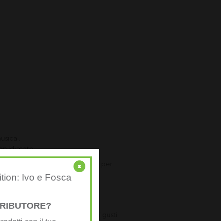
usica...
ben idratato
l tuo organismo che ne ha bisogno per
x
ition: Ivo e Fosca
STRIBUTORE?
e Formula 1 in uno dei 9 deliziosi gusti