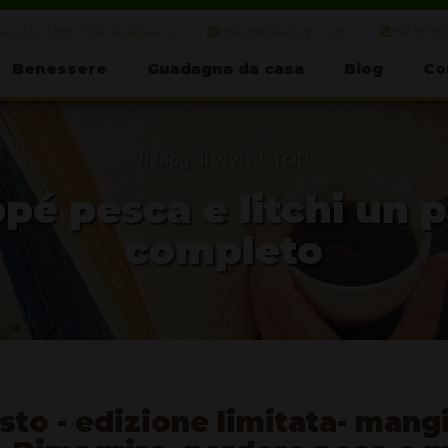
ca Lucchini, 6521 Giubiasco
info@vivialtop.com
+41 91 85
Benessere
Guadagna da casa
Blog
Co
Il blog di VIVI AL TOP
pé pesca e litchi un 
completo
sto - edizione limitata- mang