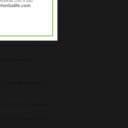
rodotti con il tuo
herbalife.com
eme ad un frutto fresco e maturo ...
...)
er potersi dedicare al meglio alla
er cose inutili come per esempio
utrito ed idratato
to ed equilibrato e per poter
o che ti ritrovi nel piatto al
male" anche se accuratamente