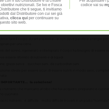
e con il tuo Distributore è la chiave
Per acquistare i p
ica prima dell'attività sportiva o attività mentale
 obiettivi nutrizionali. Se Ivo e Fosca
codice vai su
my
ne necessitano di nutrienti...
LiftOFF Herbalife
,
barretta proteica
assi
istributore che ti segue, ti invitiamo
odotti dal Distributore con cui sei già
 (evita le bibite gassate ricche di zuccheri, coloranti e aromi artificiali
nativa,
clicca qui
per continuare su
i ma restare leggero per non affaticare l'organismo nella digestione e p
questo sito web.
per riparare e rigenerare muscoli ed organi pronti per l'indomani
to deve fare il corpo durante la notte... e non deve perdere energie p
opriati per una cena
rtanti del sonno, rigenerato e ritemprato il corpo ha bisogno di essere n
ve essere rifornito di nutrienti e di liquidi
ine, grassi sani e zuccheri sani.. da carboidrati sani
luzione ideale per essere sicuri di essere nutriti in modo sano, comple
rnata
MPORTANTE... la colazione!
 i nutrienti che mancano al cibo che hai acquisto, preparato e cucinato 
nno cucinato.
acro nutrenti... è difficile... molto difficile trovarli in un pasto "nor