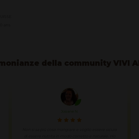
SUISSE
0 ans
monianze della community VIVI 
Josiane N.
Non si sa più cosa mangiare e voglio essere sicura
di essere nutrita in modo corretto e naturale. Ho