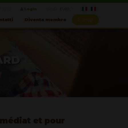
7 55 70
Login
Valuta:
ntatti
Diventa membro
E-shop
ARD
médiat et pour