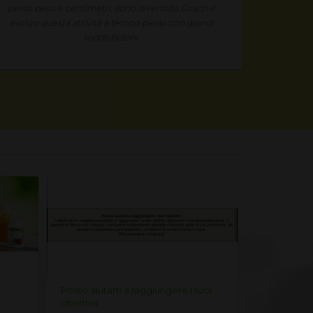
perso peso e centimetri, sono diventata Coach e
non ho m
svolgo questa attività a tempo pieno con grandi
Grazi
soddisfazioni.
Posso aiutarti a raggiungere i tuoi
Herbalife: p
obiettivi
opportunità