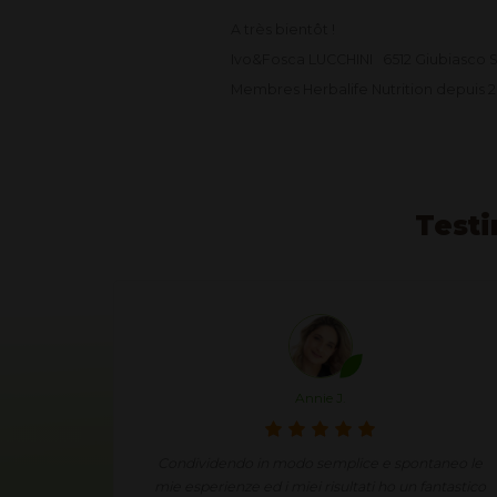
A très bientôt !
Ivo&Fosca LUCCHINI 6512 Giubiasco 
Membres Herbalife Nutrition depuis 2
Testi
Annie J.
 impiego
Condividendo in modo semplice e spontaneo le
eguito la
mie esperienze ed i miei risultati ho un fantastico