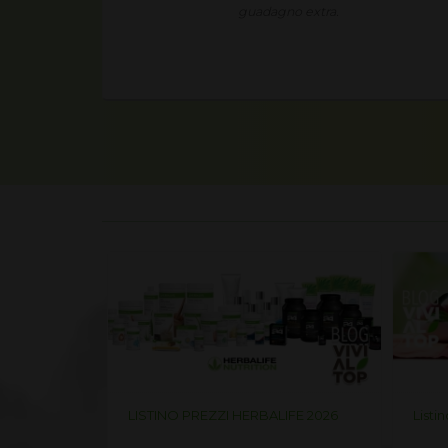
ia nuova
guadagno extra.
i crescita.
life 2026
LISTINO PREZZI HERBALIFE 2026
Listi