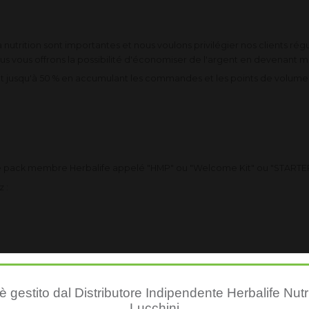
 nutrition sont importantes et nous voulons privilégier nos clients réguli
ous vous offrons la possibilité d'économiser de l'argent en devenant 
t jusqu'à 50 % en accumulant les commandes et les points de volum
er le pack membre Herbalife appelé "HMP" ou "Welcome Kit" ou "STARTER
 :
r vos droits dans 94 pays
 gestito dal Distributore Indipendente Herbalife Nutr
Lucchini