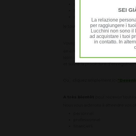
un shake "Formule 1" au goût de
SEI G
Super Travel Shaker
cuillère doseuse
La relazione personal
per raggiungere i tuoi
le tout dans un beau sac HERBALIFE 
Lucchini non sono il D
ad acquistare i tuoi pr
in contatto. In alter
Vous pouvez vous inscrire en ligne F
en entrant le code de sponsor:
2517
Nom du Sponsor;
LUC
et suivre la procédure d'enregistrem
Ou... cliquez simplement ici
"Deveni
A très bientôt
pour recevoir toutes
Nous vous aiderons à atteindre vos ob
personnel
professionnel
financiers