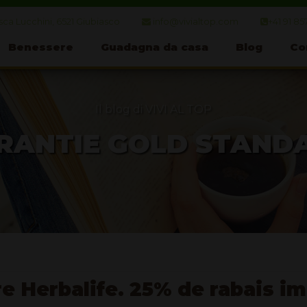
ca Lucchini, 6521 Giubiasco
info@vivialtop.com
+41 91 85
Benessere
Guadagna da casa
Blog
Co
Il blog di VIVI AL TOP
RANTIE GOLD STAND
 Herbalife. 25% de rabais im