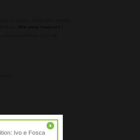
ers et fidèles. Si vous êtes satisfait
membre...
25% pour toujours !
e correspondants au cours de
-KIT".
x
ition: Ivo e Fosca