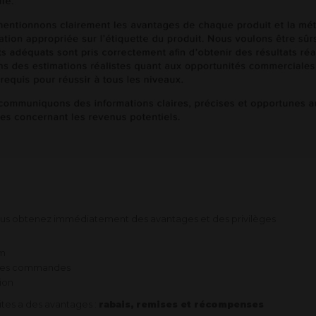
us obtenez immédiatement des avantages et des privilèges
um
r les commandes
tion
ites a des avantages :
rabais, remises et récompenses