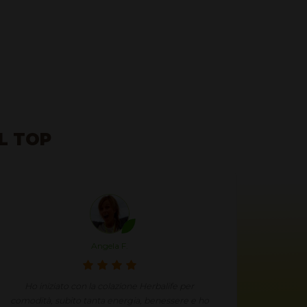
AL TOP
Angela F.
Ho iniziato con la colazione Herbalife per
Mi stav
comodità, subito tanta energia, benessere e ho
voluto p