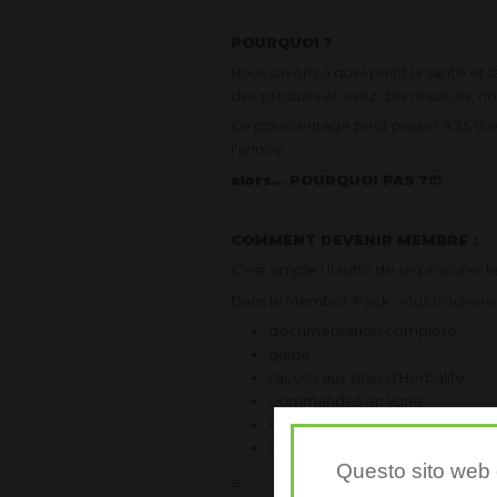
POURQUOI ?
Nous savons à quel point la santé et la
des produits et avez des résultats, n
Ce pourcentage peut passer à 35 % e
l'année.
alors... POURQUOI PAS ?!!!
COMMENT DEVENIR MEMBRE :
C'est simple ! Il suffit de se procur
Dans le Member-Pack, vous trouverez
documentation complète,
guide
l'accès aux sites d'Herbalife
Commandes en ligne
Formation en ligne
Licence intentionnelle pour avoi
Questo sito web è
e....