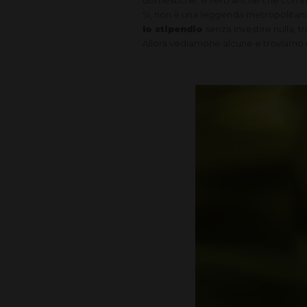
domestiche, è vero anche che con int
Sì, non è una leggenda metropolitana,
lo stipendio
senza investire nulla, 
Allora vediamone alcune e troviamo q