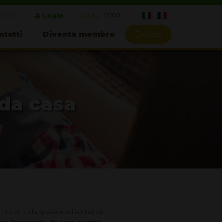
7 55 70
Login
Valuta:
ntatti
Diventa membro
E-shop
 da casa
rincari sulla spesa e sulle utenze