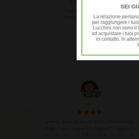
Herbalife: lavora da casa con V
SEI G
Oggi
guadagnare soldi extra lavo
La relazione personal
nostro tempo libero. Mettiamoci alla
per raggiungere i tuoi
Lucchini non sono il D
ad acquistare i tuoi pr
in contatto. In alter
Testi
Annie J.
 impiego
Condividendo in modo semplice e spontaneo le
eguito la
mie esperienze ed i miei risultati ho un fantastico
ia nuova
guadagno extra.