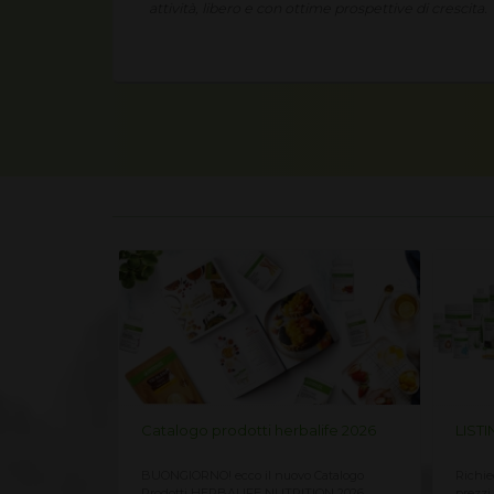
i crescita.
life 2026
LISTINO PREZZI HERBALIFE 2026
Listi
Catalogo
Richiedi qui il Listino Prezzi Herbalife 2026,
LISTI
ION 2026
prezzi ufficiali di vendita al cliente CLICCA
SVIZZE