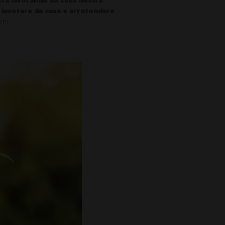
tra lavorando da casa nostra
.
r
lavorare da casa e arrotondare
oni.