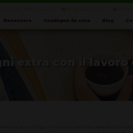
ca Lucchini, 6521 Giubiasco
info@vivialtop.com
+41 91 85
Benessere
Guadagna da casa
Blog
Co
Il blog di VIVI AL TOP
i extra con il lavoro
mente al giorno d’oggi, con l’aumento del costo della vita e i continui 