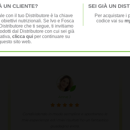
ivi al Top diventando membro della comunità Herbalife.
IÀ UN CLIENTE?
SEI GIÀ UN DI
rando da casa
è molto più semplice di quanto immaginiamo. Bastano 
e con il tuo Distributore è la chiave
Per acquistare i p
 prova.
 obiettivi nutrizionali. Se Ivo e Fosca
codice vai su
my
istributore che ti segue, ti invitiamo
odotti dal Distributore con cui sei già
nativa,
clicca qui
per continuare su
questo sito web.
monianze della community VIVI 
Josiane N.
Non si sa più cosa mangiare e voglio essere sicura
di essere nutrita in modo corretto e naturale. Ho
provato Herbalife, li uso ogni giorno quale sana