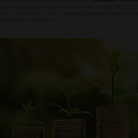
ernet abbiamo la possibilità di arrotondare a
guadagnare soldi ex
 e non si tratta neppure di truffe come le catene di Sant’Antonio: pe
tranne il nostro tempo e il nostro impegno, oggi esistono diverse soluzi
uella che fa al caso nostro.