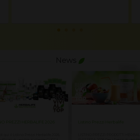
nutrizione e mangio per il piacere di mangiare.
News
no Prezzi Herbalife
Listino Prezzi Herbalife ITALIA
NO PREZZI PRODOTTI HERBALIFE
LISTINO PREZZI DI VENDITA PRODO
RA 2026 Per i Prezzi di vendita al
HERBALIFE ITALIA 2026 Per vedere i