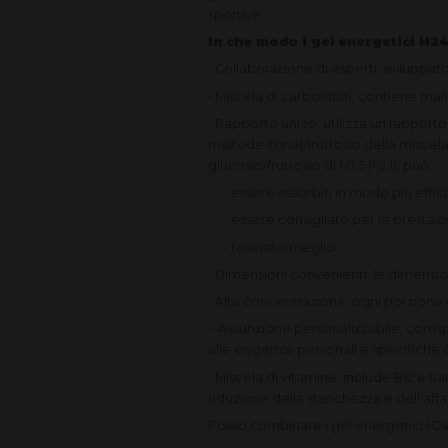
sportive.
In che modo i gel energetici H24
• Collaborazione di esperti:
sviluppato
• Miscela di carboidrati:
contiene malto
• Rapporto unico:
utilizza un rapporto
maltodestrina)/fruttosio della miscela
glucosio/fruttosio di 1:0,5 (=2:1), può:
- essere assorbiti in modo più efficie
- essere consigliato per le prestazi
- tollerato meglio
• Dimensioni convenienti:
le dimensio
• Alta concentrazione:
ogni porzione 
•
Assunzione personalizzabile:
corris
alle esigenze personali e specifiche 
• Miscela di vitamine:
include B12 e ti
riduzione della stanchezza e dell'af
Posso combinare i gel energetici H24