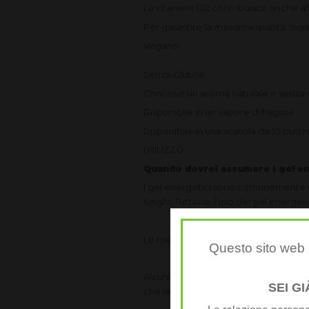
La vitamina B12 contribuisce anche
al
Per garantire la massima qualità,
ogni
Vegano
Senza Glutine
Contiene un
aroma naturale e senza c
Disponibile in un
sapore di fragola
Disponibile in una scatola da 10 busti
UTILIZZO
Quando dovrei assumere i gel e
I gel energetici sono comunemente usat
lunghi. Tuttavia, l'uso dei gel energeti
Le riserve di carboidrati naturalmen
Questo sito web è
Alcuni atleti assumono un gel appena 
SEI G
che le energie finiscano, perché ha 