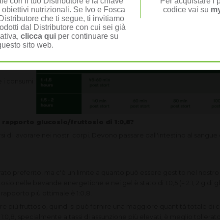
e con il tuo Distributore è la chiave
Per acquistare i p
 obiettivi nutrizionali. Se Ivo e Fosca
codice vai su
my
si consiglia di assumere 1 gel energetico 45-60 minuti dopo l'inizio dell
istributore che ti segue, ti invitiamo
odotti dal Distributore con cui sei già
 possibile assumere 2 gel all'ora.
nativa,
clicca qui
per continuare su
questo sito web.
 i consumi:
 rapporto glucosio/fruttosio di 1:0,8?
i di lavorare nei nostri corpi. Devono passare dall'intestino al sangue 
rato preferito, ma c'è un limite a quanto può essere gestito nel nostr
osio nelle bevande energetiche e nei gel è stato di 1:0,5 (= 2:1, 2 g di glu
 rapporto più ottimale è 1:0,8.
are più fruttosio, quindi si può fornire una maggiore quantità totale di
di 1:0,8, specialmente a tassi di assunzione più elevati, è meglio tollera