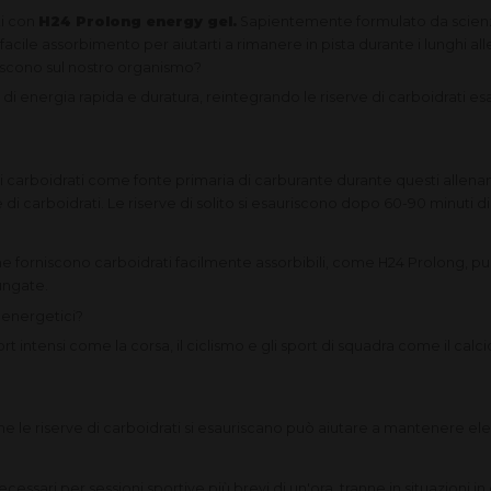
ti con
H24 Prolong energy gel.
Sapientemente formulato da scienzi
facile assorbimento per aiutarti a rimanere in pista durante i lunghi al
iscono sul nostro organismo?
di energia rapida e duratura, reintegrando le riserve di carboidrati esau
ai carboidrati come fonte primaria di carburante durante questi allenam
e di carboidrati. Le riserve di solito si esauriscono dopo 60-90 minuti di
e forniscono carboidrati facilmente assorbibili, come H24 Prolong, pu
ungate.
l energetici?
ort intensi come la corsa, il ciclismo e gli sport di squadra come il cal
e riserve di carboidrati si esauriscano può aiutare a mantenere elevati
cessari per sessioni sportive più brevi di un'ora, tranne in situazioni i