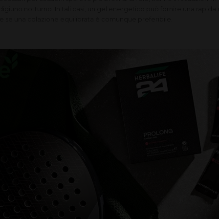
iuno notturno. In tali casi, un gel energetico può fornire una rapida 
e se una colazione equilibrata è comunque preferibile.