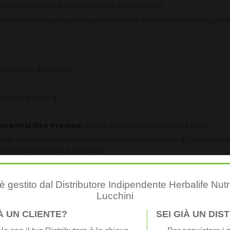
la
riduzione della stanchezza e dell'affaticamento
 lotto viene testato per sostanze vietate
e contiene
una certificazio
oloranti o dolcificanti
ne singole da 45 g
nergetici H24 Prolong
? Prima, durante o dopo l'attività fisica?
i durante l'esercizio fisico per ricostituire le riserve di carboidrati 
ci varia da individuo a individuo.
te immagazzinate nel corpo si esauriscono, in genere dopo 60-90 minut
 gestito dal Distributore Indipendente Herbalife Nutr
Lucchini
prima di iniziare una corsa e poi a intervalli regolari durante la gara
IÀ UN CLIENTE?
SEI GIÀ UN DI
bisogno di tempo per essere digerito e assorbito nel flusso sanguigno