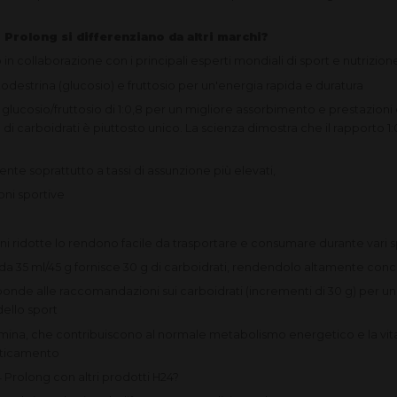
 Prolong si differenziano da altri marchi?
 in collaborazione con i principali esperti mondiali di sport e nutrizion
destrina (glucosio) e fruttosio per un'energia rapida e duratura
 glucosio/fruttosio di 1:0,8 per un migliore assorbimento e prestazioni o
 di carboidrati è piuttosto unico. La scienza dimostra che il rapporto 1:
nte soprattutto a tassi di assunzione più elevati,
oni sportive
ni ridotte lo rendono facile da trasportare e consumare durante vari 
da 35 ml/45 g fornisce 30 g di carboidrati, rendendolo altamente con
ponde alle raccomandazioni sui carboidrati (incrementi di 30 g) per un
dello sport
amina, che contribuiscono al normale metabolismo energetico e la vit
faticamento
 Prolong con altri prodotti H24?