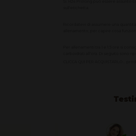
Sì. H24 Prolong può essere assunto c
sull'etichetta.
Ricordatevi di assumere una quantità 
allenamento, per capire cosa funzion
Per allenamenti tra 1 e 1,5 ore si consi
carboidrati all'ora. Di seguito sono ri
CLICCA QUI PER ACQUISTARLO... prod
Testi