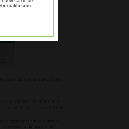
rodotti con il tuo
herbalife.com
'allenamento.
e poi ai muscoli e al fegato, che è
o corpo in un periodo di tempo. In
cosio per 1 g di fruttosio), tuttavia
 carboidrati senza causare disturbi
to e ottimale per le prestazioni