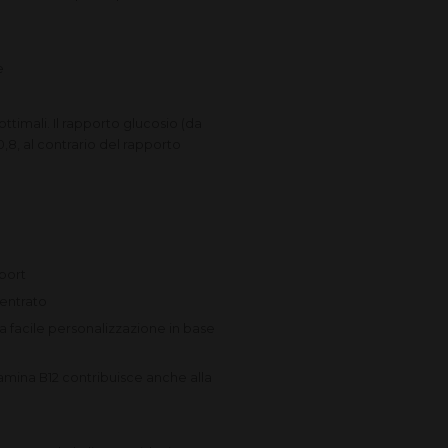
e
ttimali. Il rapporto glucosio (da
0,8, al contrario del rapporto
sport
centrato
a facile personalizzazione in base
amina B12 contribuisce anche alla