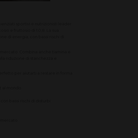
ziati sportivi e nutrizionisti leader
io e fruttosio di 1:0,8. La sua
ne di energia, con bassi rischi di
ul mercato. Combina anche tiamina e
lla riduzione di stanchezza e
rfetto per aiutarti a restare in forma
rt al mondo
a
con bassi rischi di disturbi
l mercato