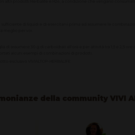
on altri prodotti Herbalife e H24, a condizione che vengano consumati
sufficiente di liquidi e di esercitarvi prima ad assumere le combinazio
a meglio per voi.
glia di assumere 30 g di carboidrati all'ora e per attività tra 1,5 e 2,5 ore
portati alcuni esempi di combinazioni di prodotti.
otto esclusivo VIVIALTOP-HERBALIFE
monianze della community VIVI 