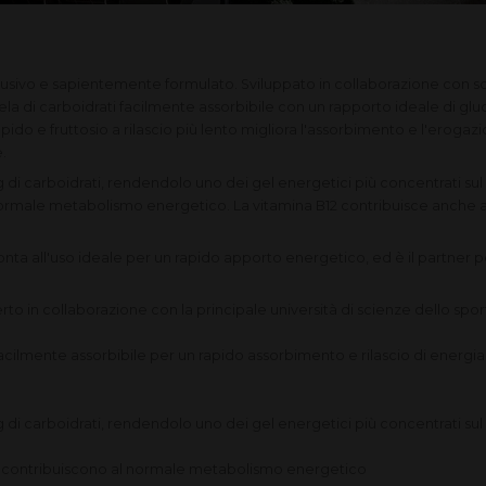
sivo e sapientemente formulato. Sviluppato in collaborazione con scien
la di carboidrati facilmente assorbibile con un rapporto ideale di glucos
ido e fruttosio a rilascio più lento migliora l'assorbimento e l'erogazio
e.
g di carboidrati, rendendolo uno dei gel energetici più concentrati s
normale metabolismo energetico. La vitamina B12 contribuisce anche a
nta all'uso ideale per un rapido apporto energetico, ed è il partner pe
rto in collaborazione
con la principale università di scienze dello spo
facilmente assorbibile
per
un rapido assorbimento e rilascio di energi
g di carboidrati, rendendolo
uno dei gel energetici più concentrati su
e contribuiscono al normale metabolismo energetico