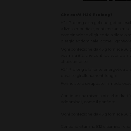
Che cos'è H24 Prolong?
H24 Prolong è un gel energetico esclu
a livello mondiale, contiene una misce
combinazione di glucosio a rilascio rap
disagio addominale, come il gonfior
Ogni confezione da 45 g fornisce 30 
vitamina B12, che contribuiscono al 
affaticamento.
H24 Prolong è la fonte energetica pro
durante gli allenamenti lunghi.
Formulato
e sviluppato in modo espe
Contiene una
miscela di carboidrati 
addominali, come il gonfiore
Ogni confezione da 45 g fornisce 30 
Contiene
vitamina B12 e tiamina
, ch