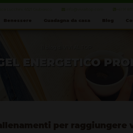
ca Lucchini, 6521 Giubiasco
info@vivialtop.com
+41 91 85
Benessere
Guadagna da casa
Blog
Co
Il blog di VIVI AL TOP
GEL ENERGETICO PR
 allenamenti per raggiungere v