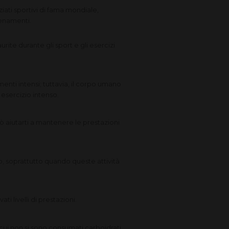
ati sportivi di fama mondiale,
lenamenti.
rite durante gli sport e gli esercizi
enti intensi; tuttavia, il corpo umano
 esercizio intenso.
ò aiutarti a mantenere le prestazioni
cio, soprattutto quando queste attività
 livelli di prestazioni.
n cui non si sono consumati carboidrati