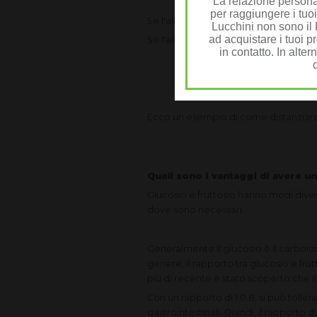
La relazione personal
per raggiungere i tuoi
Se l'allenamento dura da 1 a 1,5 ore, 
Lucchini non sono il D
ad acquistare i tuoi pr
Se l'allenamento dura più di 1,5 ore, è
in contatto. In alter
Ecco un esempio di come distanziare
Quali sono i vantaggi di avere un
Glucosio e fruttosio hanno modi divers
dove sono necessari.
Generalmente il glucosio è il carboid
genere, il rapporto tra glucosio e frutt
più di recente è stato scoperto che il
Con un rapporto di 1:0,8, si può toller
gastrointestinali. Quindi, il rapporto 