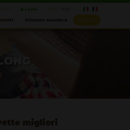
7 55 70
Login
Valuta:
ntatti
Diventa membro
E-shop
OLONG
ette migliori