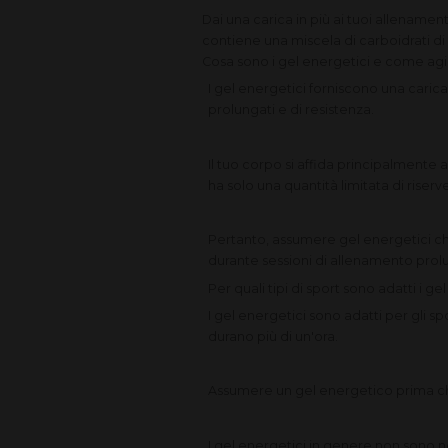
Dai una carica in più ai tuoi allenamen
contiene una miscela di carboidrati di 
Cosa sono i gel energetici e come ag
I gel energetici forniscono una carica 
prolungati e di resistenza.
Il tuo corpo si affida principalmente 
ha solo una quantità limitata di riserv
Pertanto, assumere gel energetici ch
durante sessioni di allenamento prol
Per quali tipi di sport sono adatti i ge
I gel energetici sono adatti per gli sp
durano più di un'ora.
Assumere un gel energetico prima che l
I gel energetici in genere non sono ne