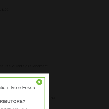
ne LGC
esaurite, durante gli allenamenti
x
i di esercizio intenso.
ition: Ivo e Fosca
. È importante assumere un gel prima
STRIBUTORE?
 per raggiungere i muscoli.