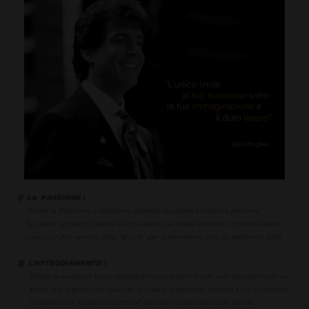
1) LA PASSIONE :
Avere la Passione, il desiderio ardente di volere aiutare le persone.
Se usate i prodotti sapete di cosa parlo, se avete almeno 1 cliente sapete
cosa vuol dire sentirsi dire “grazie” per il benessere che gli abbiamo dato.
2) L’ATTEGGIAMENTO :
Bisogna avere un buon atteggiamento positivo non solo quando tutto va
bene, ma soprattutto quando le cose e le persone intorno a noi ci voltano
le spalle e la “reazione istintiva” prende il posto del buon senso.