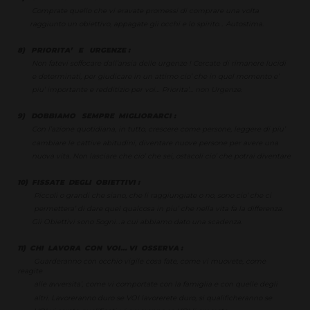
Comprate quello che vi eravate promessi di comprare una volta
raggiunto un obiettivo, appagate gli occhi e lo spirito… Autostima.
8) PRIORITA’ E URGENZE :
Non fatevi soffocare dall’ansia delle urgenze ! Cercate di rimanere lucidi
e determinati, per giudicare in un attimo cio’ che in quel momento e’
piu’ importante e redditizio per voi… Priorita’... non Urgenze.
9) DOBBIAMO SEMPRE MIGLIORARCI :
Con l’azione quotidiana, in tutto, crescere come persone, leggere di piu’
cambiare le cattive abitudini, diventare nuove persone per avere una
nuova vita. Non lasciare che cio’ che sei, ostacoli cio’ che potrai diventare
10) FISSATE DEGLI OBIETTIVI :
Piccoli o grandi che siano, che li raggiungiate o no, sono cio’ che ci
permettera’ di dare quel qualcosa in piu’ che nella vita fa la differenza.
Gli Obiettivi sono Sogni…a cui abbiamo dato una scadenza.
11) CHI LAVORA CON VOI… VI OSSERVA :
Guarderanno con occhio vigile cosa fate, come vi muovete, come
reagite
alle avversita’, come vi comportate con la famiglia e con quelle degli
altri. Lavoreranno duro se VOI lavorerete duro, si qualificheranno se