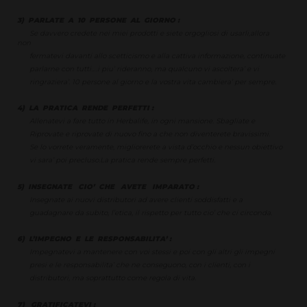
3) PARLATE A 10 PERSONE AL GIORNO :
Se davvero credete nei miei prodotti e siete orgogliosi di usarli,allora
non
fermatevi davanti allo scetticismo e alla cattiva informazione, continuate
parlarne con tutti….i piu’ rideranno, ma qualcuno vi ascoltera’ e vi
ringraziera’. 10 persone al giorno e la vostra vita cambiera’ per sempre.
4) LA PRATICA RENDE PERFETTI :
Allenatevi a fare tutto in Herbalife, in ogni mansione. Sbagliate e
Riprovate e riprovate di nuovo fino a che non diventerete bravissimi.
Se lo vorrete veramente, migliorerete a vista d’occhio e nessun obiettivo
vi sara’ poi precluso.La pratica rende sempre perfetti.
5) INSEGNATE CIO’ CHE AVETE IMPARATO :
Insegnate ai nuovi distributori ad avere clienti soddisfatti e a
guadagnare da subito, l’etica, il rispetto per tutto cio’ che ci circonda.
6) L’IMPEGNO E LE RESPONSABILITA’ :
Impegnatevi a mantenere con voi stessi e poi con gli altri gli impegni
presi e le responsabilita’ che ne conseguono, con i clienti, con i
distributori, ma soprattutto come regola di vita.
7) GRATIFICATEVI :