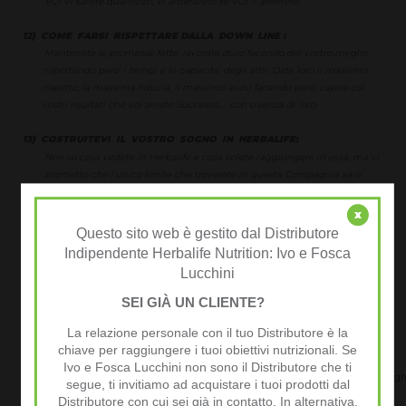
VOI vi sarete qualificati, vi ameranno se VOI li amerete.
12) COME FARSI RISPETTARE DALLA DOWN LINE :
Mantenete le promesse fatte, lavorate duro facendo del vostro meglio
rispettando pero’ i tempi e le capacita’ degli altri. Date loro il massimo
rispetto, la massima fiducia, il massimo aiuto facendo pero’ capire coi
vostri risultati che voi avrete Successo…. con o senza di loro.
13) COSTRUITEVI IL VOSTRO SOGNO IN HERBALIFE:
Non so cosa vedete in Herbalife e cosa volete raggiungere in essa, ma vi
prometto che l’unico limite che troverete in questa Compagnia sara’
solo
l’apertura della vostra visione e la vostra disponibilità a pagare il
x
Prezzo del Successo.
Questo sito web è gestito dal Distributore
Indipendente Herbalife Nutrition: Ivo e Fosca
14) VIVETE UNA VITA APPAGANTE :
Lucchini
Nessuno vi obbliga a fare un lavoro che non vi piace o a stare in una
citta’ o in una casa che non vi piace.
SEI GIÀ UN CLIENTE?
Dentro di voi, forse in fondo in fondo, c’e’ una voce che vi dice che voi
valete di piu’, molto di piu’ di quello che gli altri vogliono farvi credere.
La relazione personale con il tuo Distributore è la
Ascoltatela e mettetevi in gioco, la vita e’ una sola e vale la pena viverla.
chiave per raggiungere i tuoi obiettivi nutrizionali. Se
Ivo e Fosca Lucchini non sono il Distributore che ti
Mark Hughe
segue, ti invitiamo ad acquistare i tuoi prodotti dal
Distributore con cui sei già in contatto. In alternativa,