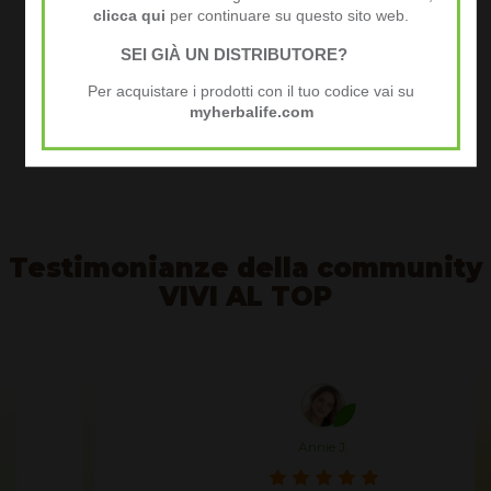
clicca qui
per continuare su questo sito web.
Mark Hughes, presidente e fondatore di Herbalife Nutrition
SEI GIÀ UN DISTRIBUTORE?
Per acquistare i prodotti con il tuo codice vai su
Al tuo successo!
myherbalife.com
per ogni domanda o supporto siamo a tua disposizione
Team VIVI A LTOP
www.vivialtop.com
Testimonianze della community
VIVI AL TOP
Annie J.