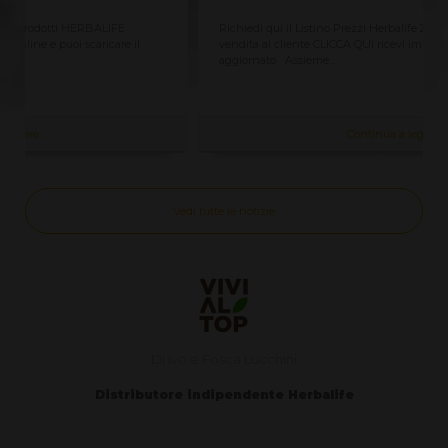
Richiedi qui il Listino Prezzi Herbalife 2026, prezzi ufficiali di
vendita al cliente CLICCA QUI ricevi immediatamente sempre
aggiornato Assieme...
Continua a leggere
Vedi tutte le notizie
Di Ivo e Fosca Lucchini
Distributore indipendente Herbalife