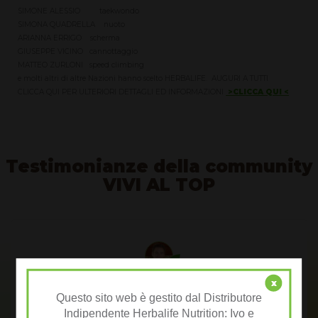
SIMONE ALESSIO taekwondo
SIMONA QUADRELLA nuoto
ARIANNA ERRIGO scherma
GIUSEPPE VICINO cannottaggio
MATTEO ZURLONI speed climbing
e molti altri di altre Nazioni hanno scelto HERBALIFE. AUGURI A TUTTI
CLICCA QUI PER ULTERIORI DETTAGLI ED INFORMAZIONI
>CLICCA QUI <
Testimonianze della community
VIVI AL TOP
Annie J.
x
Questo sito web è gestito dal Distributore
Indipendente Herbalife Nutrition: Ivo e