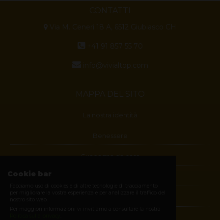
CONTATTI
Via M. Ceneri 18 A, 6512 Giubiasco CH
+41 91 857 55 70
info@vivialtop.com
MAPPA DEL SITO
La nostra identità
Benessere
Guadagna da casa
Cookie bar
Blog
Facciamo uso di cookies e di altre tecnologie di tracciamento
per migliorare la vostra esperienza e per analizzare il traffico del
Contatti
nostro sito web.
Per maggiori informazioni vi invitiamo a consultare la nostra
Politica sulla privacy
.
Diventa membro