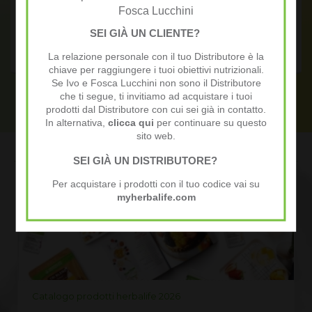
mo impiego senza
Condividendo in modo semplice e spont
Fosca Lucchini
to la formazione
esperienze ed i miei risultati ho un fanta
ità, libero e con
extra.
SEI GIÀ UN CLIENTE?
ita.
La relazione personale con il tuo Distributore è la
chiave per raggiungere i tuoi obiettivi nutrizionali.
Se Ivo e Fosca Lucchini non sono il Distributore
che ti segue, ti invitiamo ad acquistare i tuoi
prodotti dal Distributore con cui sei già in contatto.
In alternativa,
clicca qui
per continuare su questo
sito web.
News
SEI GIÀ UN DISTRIBUTORE?
Per acquistare i prodotti con il tuo codice vai su
myherbalife.com
odotti herbalife 2026
LISTINO PREZZI 