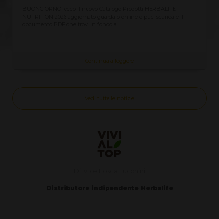
ecco il nuovo Catalogo Prodotti HERBALIFE
Richiedi qui il Listino
6 aggiornato guardalo online e puoi scaricare il
vendita al cliente C
 che trovi in fondo a...
aggiornato Assieme..
Continua a leggere
Vedi tutte le notizie
Di Ivo e Fosca Lucchini
Distributore indipendente Herbalife