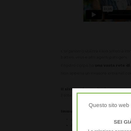
L'organismo utilizza il suo sistema 
batteri, virus e altri agenti patogeni.
Il nostro corpo ha
una vasta rete di
Non appena un invasore entra nel co
Il sistema immunitario
Il sistema immunitario distingue due "l
Questo sito web è
Immunità innata
La prima linea di difesa del cor
SEI G
Attivato immediatamente o nelle