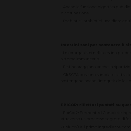
- Anche la funzione digestiva può di
o costipazione.
- Prebiotici, probiotici, una dieta eq
Intestini sani per sostenere il 
- I microrganismi nell'intestino produ
sistema immunitario.
- Essi incoraggiano anche la ripartizio
- Gli SCFA possono stimolare l'attività
sostengono anche l'integrità della nos
EPICOR: riflettori puntati su qu
- EpiCor® Fermented Complete Ingredi
attraverso un processo segreto di f
- EpiCor® è il primo ingrediente com