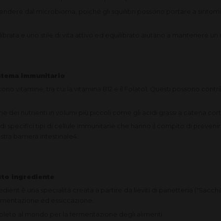
pendere dal microbioma, poiché gli squilibri possono portare a sintom
uilibrata e uno stile di vita attivo ed equilibrato aiutano a mantenere 
sistema immunitario
cono vitamine, tra cui la vitamina B12 e il Folato1. Questi possono con
ne dei nutrienti in volumi più piccoli come gli acidi grassi a catena cor
 di specifici tipi di cellule immunitarie che hanno il compito di preveni
tra barriera intestinale4.
esto ingrediente
ent è una specialità creata a partire da lieviti di panetteria ("Sacc
ermentazione ed essiccazione.
pleto al mondo per la fermentazione degli alimenti.