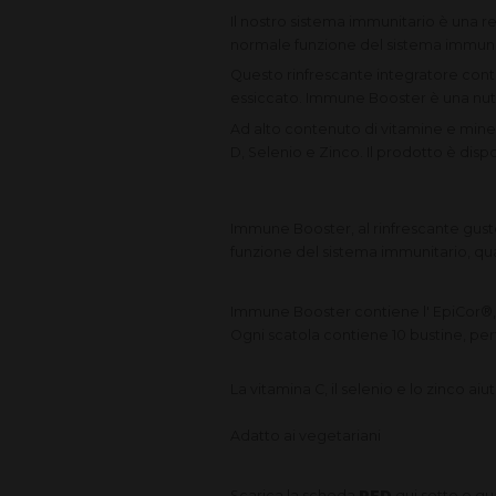
Il nostro sistema immunitario è una 
normale funzione del sistema immun
Questo rinfrescante integratore con
essiccato. Immune Booster è una nutr
Ad alto contenuto di vitamine e miner
D, Selenio e Zinco. Il prodotto è dispo
Immune Booster, al rinfrescante gusto
funzione del sistema immunitario, qua
Immune Booster contiene l' EpiCor®, 
Ogni scatola contiene 10 bustine, pe
La vitamina C, il selenio e lo zinco ai
Adatto ai vegetariani
Scarica la scheda
PFD
qui sotto e gu