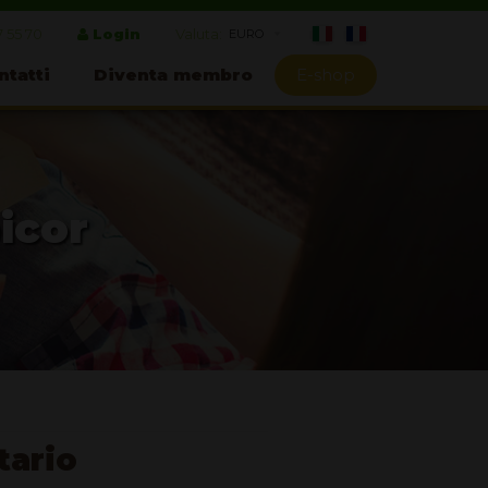
7 55 70
Login
Valuta:
ntatti
Diventa membro
E-shop
icor
tario