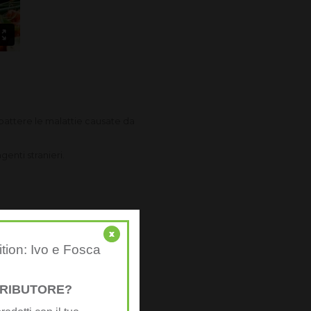
battere le malattie causate da
genti stranieri.
x
ition: Ivo e Fosca
STRIBUTORE?