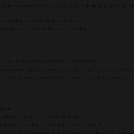
ono un'interessante fonte di antiossidanti1, molti dei quali hanno un'inf
 non consuma abbastanza frutta e verdura
i può aiutare a sostenere il sistema immunitario.
i di cellule microbiche, che formano il microbioma.
 ci circonda e ogni parte del nostro corpo è coperta da batteri che si
ma, unico nel suo genere. Riflette il nostro patrimonio genetico, la nost
tario
e bilanciare le risposte immunitarie al cibo.
immunitario è legato ai miliardi di batteri intestinali.
ività fisica e nella composizione corporea possono influenzare il micro