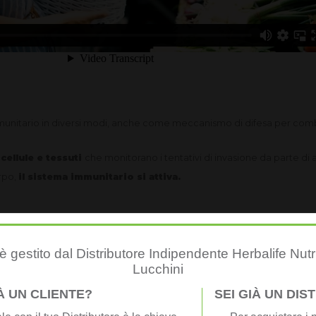
immunitario in diversi modi, anche come meccanismo di difesa per com
 cellule e tessuti
che monitorano i tentativi di invasione da parte di a
rpo,
il sistema immunitario si attiva.
inee di difesa": l'immunità innata e quella adattativa (o acquisita).
 gestito dal Distributore Indipendente Herbalife Nutr
Lucchini
po
IÀ UN CLIENTE?
SEI GIÀ UN DI
 prime ore critiche successive all'incontro con l'agente estero