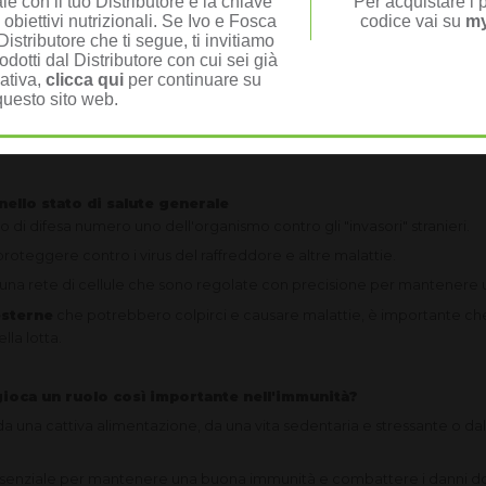
e con il tuo Distributore è la chiave
Per acquistare i p
po entra in contatto...
 obiettivi nutrizionali. Se Ivo e Fosca
codice vai su
my
istributore che ti segue, ti invitiamo
odotti dal Distributore con cui sei già
nativa,
clicca qui
per continuare su
corpo
questo sito web.
e una risposta.
ero per sviluppare l'immunità
nello stato di salute generale
 di difesa numero uno dell'organismo contro gli "invasori" stranieri.
roteggere contro i virus del raffreddore e altre malattie.
a una rete di cellule che sono regolate con precisione per mantenere u
esterne
che potrebbero colpirci e causare malattie, è importante che
lla lotta.
 gioca un ruolo così importante nell'immunità?
 da una cattiva alimentazione, da una vita sedentaria e stressante o da
essenziale per mantenere una buona immunità e combattere i danni dovu