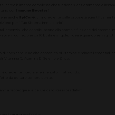
rete incredibilmente complessa che funziona silenziosamente e instan
itario con
Immune Booster!
tiene anche
EpiCor®
, un ingrediente dalle proprietà scientificamente
izione per il Tuo Sistema Immunitario*.
ali essenziali che contribuiscono alla normale funzione del sistema im
nibile in confezione da 10 bustine singole, l'ideale quando sei in giro!
 di ribes nero, è ad alto contenuto di vitamine e minerali essenziali 
li: Vitamina C, Vitamina D, Selenio e Zinco.
l'ingrediente integrale fermentato n.1 al mondo.
rfetto da portare sempre con te.
utano a proteggere le cellule dallo stress ossidativo.
arda il
VIDEO
esplicativo