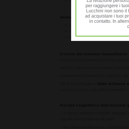
La relazione personal
Distrugge tutto ciò con cui il cor
per raggiungere i tuoi
Lucchini non sono il D
ad acquistare i tuoi pr
Immunità adattativa
in contatto. In alter
La seconda linea di difesa del 
Sono necessari giorni per trovar
Familiarizza con l'agente strani
Il ruolo del sistema immunitario 
Il sistema immunitario è il meccanismo
Un forte sistema immunitario aiuta a p
Il sistema immunitario è costituito d
Oltre a proteggerci
dalle minacce 
il proprio corpo una volta coinvolto ne
Perché l'equilibrio nutrizionale
- Lo stress ossidativo (ad es. causato
risposta immunitaria naturale.
- Una dieta equilibrata è un fattore 