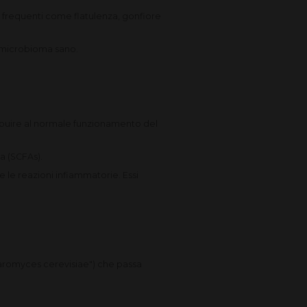
i frequenti come flatulenza, gonfiore
un microbioma sano.
tribuire al normale funzionamento del
ta (SCFAs).
re le reazioni infiammatorie. Essi
haromyces cerevisiae") che passa