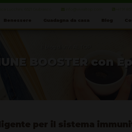
ca Lucchini, 6521 Giubiasco
info@vivialtop.com
+41 91 85
Benessere
Guadagna da casa
Blog
Co
Il blog di VIVI AL TOP
UNE BOOSTER con Ep
ligente per il sistema immuni