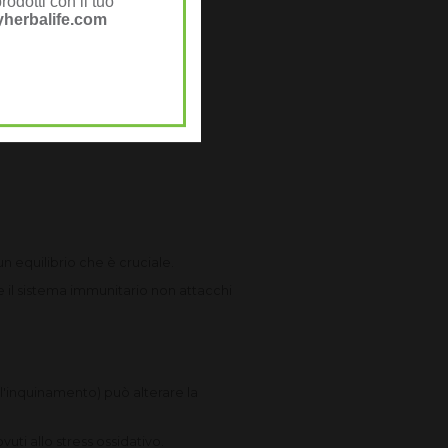
rodotti con il tuo
herbalife.com
n equilibrio che è cruciale.
 il sistema immunitario non attacchi
ll'inquinamento) può alterare la
ti allo stress ossidativo.