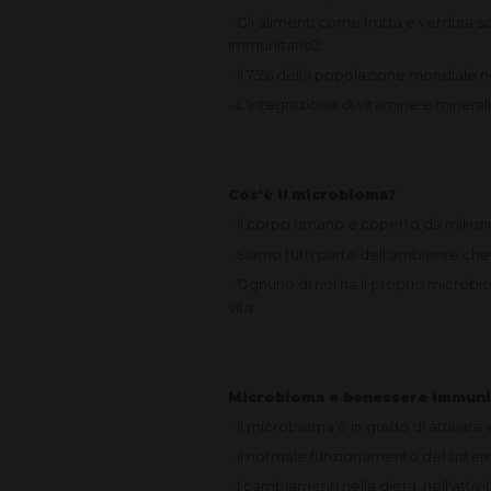
- Gli alimenti come frutta e verdura s
immunitario2.
- Il 75% della popolazione mondiale
- L'integrazione di vitamine e mineral
Cos'è il microbioma?
- Il corpo umano è coperto da milion
- Siamo tutti parte dell'ambiente che
- Ognuno di noi ha il proprio microbio
vita.
Microbioma e benessere immuni
- Il microbioma è in grado di attivare 
- Il normale funzionamento del sistema 
- I cambiamenti nella dieta, nell'att