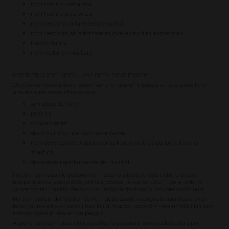
non hanno costanza
non hanno pazienza,
non riescono a fare certi sacrifici
non riescono ad adottare nuove abitudini alimentari
hanno fame....
non vedono i risultati
PER TUTTI QUESTI MOTIVI, UNA DIETA DEVE ESSERE...
Oltre ovviamente a dover essere “sana” e “sicura” e basata su basi scientifiche,
una dieta per essere efficace deve
semplice da fare
pratica
conveniente
deve nutrire, non devi aver fame
non deve essere troppo complicata né troppo privativa o
drastica
deve dare rapidamente dei risultati
I motivi per i quali le persone non riescono a perdere peso è che la dieta è
troppo drastica, complicata, difficile, costosa e soprattutto… non si vedono
velocemente i risultati che sono un importante stimolo nel voler continuare.
Per non parlare dell'effetto "Yo-Yo"... dopo esserti impegnato, sacrificato, aver
fatto rinunce ed aver perso i tuoi kili di troppo... dopo 3-4 mesi rimetti i kili persi
e ritorni come prima se non peggio.
Appena persi con fatica i kili superflui, la persona si sente soddisfatta e per