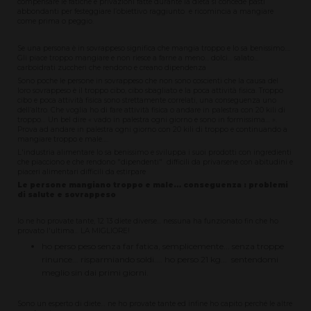
compensare le fatiche e privazioni fatte durante la dieta si concede pasti
abbondanti per festeggiare l’obiettivo raggiunto e ricomincia a mangiare
come prima o peggio.
Se una persona è in sovrappeso significa che mangia troppo e lo sa benissimo....
Gli piace troppo mangiare e non riesce a farne a meno... dolci... salato...
carboidrati zuccheri che rendono e creano dipendenza
Sono poche le persone in sovrappeso che non sono coscienti che la causa del
loro sovrappeso è il troppo cibo, cibo sbagliato e la poca attività fisica. Troppo
cibo e poca attività fisica sono strettamente correlati, una conseguenza uno
dell’altro. Che voglia ho di fare attività fisica o andare in palestra con 20 kili di
troppo… Un bel dire « vado in palestra ogni giorno e sono in formissima… ».
Prova ad andare in palestra ogni giorno con 20 kili di troppo e continuando a
mangiare troppo e male….
L'industria alimentare lo sa benissimo e sviluppa i suoi prodotti con ingredienti
che piacciono e che rendono "dipendenti" difficili da privarsene con abitudini e
piaceri alimentari difficili da estirpare
Le persone mangiano troppo e male… conseguenza : problemi
di salute e sovrappeso
Io ne ho provate tante, 12 13 diete diverse... nessuna ha funzionato fin che ho
provato l'ultima... LA MIGLIORE!
ho perso peso senza far fatica, semplicemente... senza troppe
rinunce... risparmiando soldi.... ho perso 21 kg... sentendomi
meglio sin dai primi giorni.
Sono un esperto di diete… ne ho provate tante ed infine ho capito perché le altre