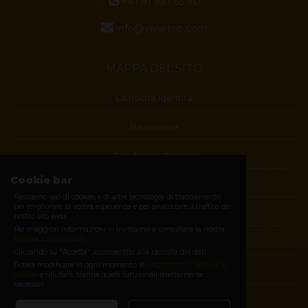
+41 91 857 55 70
info@vivialtop.com
MAPPA DEL SITO
La nostra identità
Benessere
Guadagna da casa
Cookie bar
Blog
Facciamo uso di cookies e di altre tecnologie di tracciamento
per migliorare la vostra esperienza e per analizzare il traffico del
Contatti
nostro sito web.
Per maggiori informazioni vi invitiamo a consultare la nostra
Politica sulla privacy
.
Diventa membro
Cliccando su "Accetta" acconsentite alla raccolta dei dati.
Potete modificare in ogni momento le
impostazioni relative ai
E-shop
cookies
e rifiutarli, tranne quelli funzionali strettamente
necessari.
Login