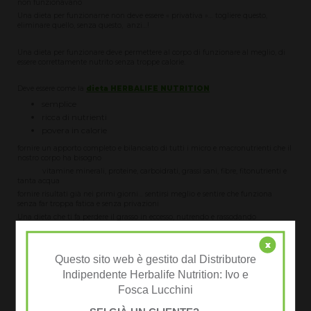
non funzionavano
Una dieta per funzionarne non deve essere « privativa »… togliere questo,
eliminare quello, senza questo, anzi…!
Una dieta per funzionare deve permettere al corpo di funzionare al meglio, di
essere correttamente nutrito senza troppe calorie.
Deve essere come la
dieta HERBALIFE NUTRITION
semplice
ricca di nutrienti
povera in calorie
fornire un apporto completo e bilanciato di tutti i micro e macronutrienti che il
nostro corpo ha bisogno
vitamine minerali, proteine, carboidrati, grassi sani, fibre, fitonutrienti e
tanta acqua
fornire risultati già nei primi giorni… sentirsi meglio e sentire che funziona
senza far troppa fatica e senza privazioni
Una dieta che ti fa perdere il grasso in eccesso, nutrendo e rassodando
È questa l’ultima dieta che ho fatto… è l'ultima dieta che ho dovuto fare !
x
Questo sito web è gestito dal Distributore
LA MIGLIORE DIETA È L'ULTIMA!
Indipendente Herbalife Nutrition: Ivo e
L’ULTIMA DIETA
… sì perché se funziona non dovrai più farne altre
Fosca Lucchini
Se continui a fare diete significa che quelle che hai fatto non funzionano o non
le hai fatte correttamente… forse perché troppo difficile, impegnativo, caro…