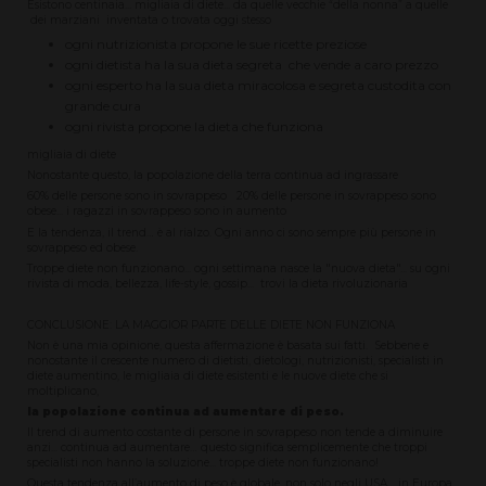
Esistono centinaia... migliaia di diete... da quelle vecchie “della nonna” a quelle
dei marziani inventata o trovata oggi stesso
ogni nutrizionista propone le sue ricette preziose
ogni dietista ha la sua dieta segreta che vende a caro prezzo
ogni esperto ha la sua dieta miracolosa e segreta custodita con
grande cura
ogni rivista propone la dieta che funziona
migliaia di diete
Nonostante questo, la popolazione della terra continua ad ingrassare
60% delle persone sono in sovrappeso 20% delle persone in sovrappeso sono
obese... i ragazzi in sovrappeso sono in aumento
E la tendenza, il trend… è al rialzo. Ogni anno ci sono sempre più persone in
sovrappeso ed obese.
Troppe diete non funzionano... ogni settimana nasce la "nuova dieta"... su ogni
rivista di moda, bellezza, life-style, gossip... trovi la dieta rivoluzionaria
CONCLUSIONE: LA MAGGIOR PARTE DELLE DIETE NON FUNZIONA
Non è una mia opinione, questa affermazione è basata sui fatti. Sebbene e
nonostante il crescente numero di dietisti, dietologi, nutrizionisti, specialisti in
diete aumentino, le migliaia di diete esistenti e le nuove diete che si
moltiplicano,
la popolazione continua ad aumentare di peso.
Il trend di aumento costante di persone in sovrappeso non tende a diminuire
anzi... continua ad aumentare… questo significa semplicemente che troppi
specialisti non hanno la soluzione... troppe diete non funzionano!
Questa tendenza all’aumento di peso è globale, non solo negli USA… in Europa,