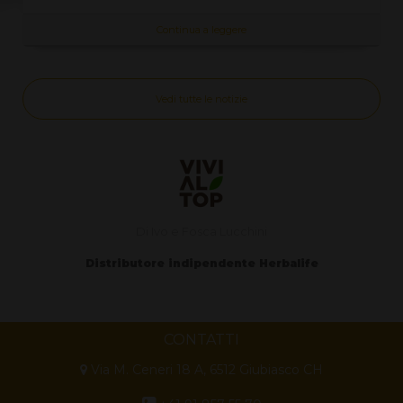
Continua a leggere
Vedi tutte le notizie
Di Ivo e Fosca Lucchini
Distributore indipendente Herbalife
CONTATTI
Via M. Ceneri 18 A, 6512 Giubiasco CH