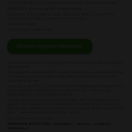
LA MIGLIORE DIETA è l'ultima, quella che funziona… sempre e per sempre
HERBALIFE è, alla prova dei fatti, la migliore dieta
Da 40 anni… in tutti i paesi e culture, ogni tipo di persona già milioni e
milioni di persone hanno perso peso e stanno meglio
Provare per credere
Con Garanzia di soddisfazione
Desidero maggiori Informazioni
Chiedi una consulenza, un colloquio informativo personale… senza impegno e
gratuitamente
Non vogliamo venderti prodotti… il nostro compito non è vendere prodotti ma
informare le persone ed aiutarle a stare meglio grazie ad una buona e sana
nutrizione in polvere…
La conseguenza è che tu… che le persone stanno meglio, perdono peso e sono in
forma e pertanto riacquisteranno i prodotti ed io, noi… riceviamo una
percentuale del suo valore quale ricompensa
Guadagniamo solo se tu perdi peso e stai meglio. Non mi interessa se acquisti i
prodotti, mi interessa che li usi correttamente. così starai meglio e perderai il
peso che volevi perdere… sarai contento e ne riacquisterai per star sempre ancora
bene… saremo felici e contenti entrambi… e tutti.
Nutrirsi bene per sentirsi meglio
HERBALIFE NUTRITION… funziona!... ancora.... sempre!...
ovunque…!