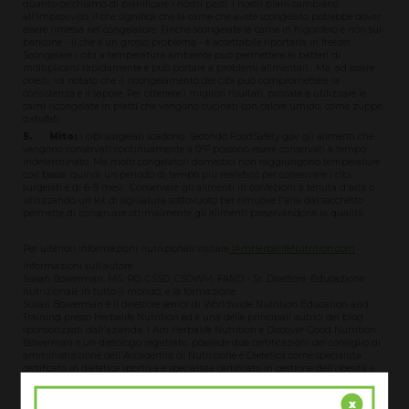
quanto cerchiamo di pianificare i nostri pasti, i nostri piani cambiano
all'improvviso, il che significa che la carne che avete scongelato potrebbe dover
essere rimessa nel congelatore. Finché scongelate la carne in frigorifero e non sul
bancone - il che è un grosso problema - è accettabile riportarla in freezer.
Scongelare i cibi a temperatura ambiente può permettere ai batteri di
moltiplicarsi rapidamente e può portare a problemi alimentari. Ma, ad essere
onesti, va notato che il ricongelamento dei cibi può compromettere la
consistenza e il sapore. Per ottenere i migliori risultati, provate a utilizzare le
carni ricongelate in piatti che vengono cucinati con calore umido, come zuppe
o stufati.
5. Mito:
i cibi surgelati scadono. Secondo FoodSafety.gov gli alimenti che
vengono conservati continuamente a 0°F possono essere conservati a tempo
indeterminato. Ma molti congelatori domestici non raggiungono temperature
così basse, quindi un periodo di tempo più realistico per conservare i cibi
surgelati è di 6-9 mesi. Conservare gli alimenti in confezioni a tenuta d'aria o
utilizzando un kit di sigillatura sottovuoto per rimuove l'aria dal sacchetto
permette di conservare ottimalmente gli alimenti preservandone la qualità.
Per ulteriori informazioni nutrizionali visitare
IAmHerbalifeNutrition.com
Informazioni sull'autore.
Susan Bowerman, MS, RD, CSSD, CSOWM, FAND - Sr. Direttore, Educazione
nutrizionale in tutto il mondo, e la formazione
Susan Bowerman è il direttore senior di Worldwide Nutrition Education and
Training presso Herbalife Nutrition ed è una delle principali autrici dei blog
sponsorizzati dall'azienda, I Am Herbalife Nutrition e Discover Good Nutrition.
Bowerman è un dietologo registrato, possiede due certificazioni del consiglio di
amministrazione dell'Accademia di Nutrizione e Dietetica come specialista
certificato in dietetica sportiva e specialista certificato in gestione dell'obesità e
del peso, ed è un Fellow dell'Accademia.
Bowerman ha conseguito una laurea in biologia con lode presso l'Università del
x