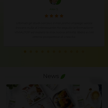
Annie J.
Condividendo in modo semplice e spontaneo le mie
esperienze ed i miei risultati ho un fantastico guadagno
extra.
News