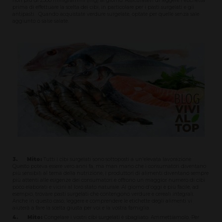
non più di 2300 milligrammi (mg) al giorno. Assicuratevi di leggere l'etichetta
prima di effettuare la scelta dei cibi, in particolare per i pasti surgelati e gli
antipasti. Quando acquistate verdure surgelate, optate per quelle senza sale
aggiunto o salse salate.
3. Mito:
Tutti i cibi surgelati sono sottoposti a un'elevata lavorazione.
Questo poteva essere vero anni fa, ma man mano che i consumatori diventano
più sensibili al tema della nutrizione, i produttori di alimenti diventano sempre
più attenti alle esigenze dei consumatori e offrono un maggior numero di cibi
poco elaborati e vicini al loro stato naturale. Al giorno d'oggi è più facile, ad
esempio, trovare pasti surgelati che contengono verdure e cereali integrali.
Anche in questo caso, leggere e comprendere le etichette degli alimenti vi
aiuterà a fare la scelta giusta per voi e la vostra famiglia.
4. Mito:
Congelare i vostri cibi surgelati è sbagliato. Ammettiamolo. Per