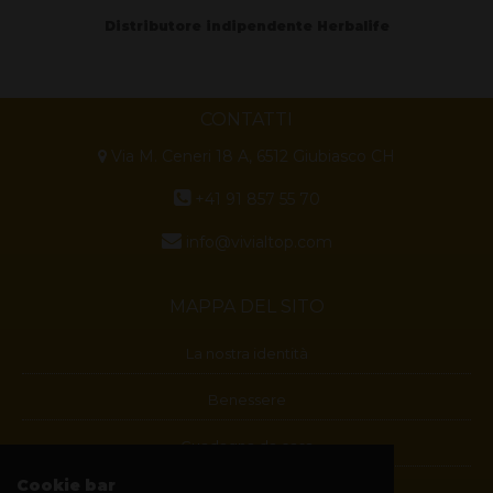
Distributore indipendente Herbalife
CONTATTI
Via M. Ceneri 18 A, 6512 Giubiasco CH
+41 91 857 55 70
info@vivialtop.com
MAPPA DEL SITO
La nostra identità
Benessere
Guadagna da casa
Cookie bar
Blog