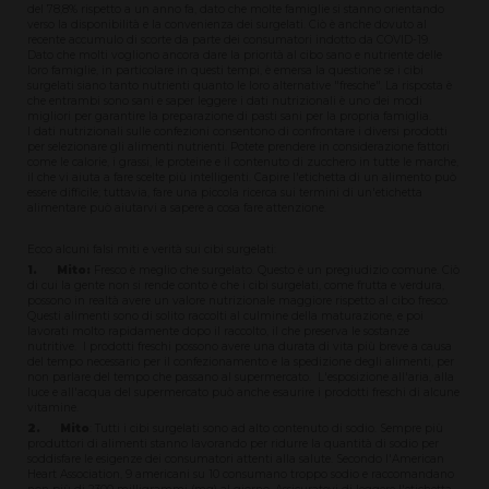
del 78,8% rispetto a un anno fa, dato che molte famiglie si stanno orientando
verso la disponibilità e la convenienza dei surgelati. Ciò è anche dovuto al
recente accumulo di scorte da parte dei consumatori indotto da COVID-19.
Dato che molti vogliono ancora dare la priorità al cibo sano e nutriente delle
loro famiglie, in particolare in questi tempi, è emersa la questione se i cibi
surgelati siano tanto nutrienti quanto le loro alternative "fresche". La risposta è
che entrambi sono sani e saper leggere i dati nutrizionali è uno dei modi
migliori per garantire la preparazione di pasti sani per la propria famiglia.
I dati nutrizionali sulle confezioni consentono di confrontare i diversi prodotti
per selezionare gli alimenti nutrienti. Potete prendere in considerazione fattori
come le calorie, i grassi, le proteine e il contenuto di zucchero in tutte le marche,
il che vi aiuta a fare scelte più intelligenti. Capire l'etichetta di un alimento può
essere difficile; tuttavia, fare una piccola ricerca sui termini di un'etichetta
alimentare può aiutarvi a sapere a cosa fare attenzione.
Ecco alcuni falsi miti e verità sui cibi surgelati:
1. Mito:
Fresco è meglio che surgelato. Questo è un pregiudizio comune. Ciò
di cui la gente non si rende conto è che i cibi surgelati, come frutta e verdura,
possono in realtà avere un valore nutrizionale maggiore rispetto al cibo fresco.
Questi alimenti sono di solito raccolti al culmine della maturazione, e poi
lavorati molto rapidamente dopo il raccolto, il che preserva le sostanze
nutritive. I prodotti freschi possono avere una durata di vita più breve a causa
del tempo necessario per il confezionamento e la spedizione degli alimenti, per
non parlare del tempo che passano al supermercato. L'esposizione all'aria, alla
luce e all'acqua del supermercato può anche esaurire i prodotti freschi di alcune
vitamine.
2. Mito
: Tutti i cibi surgelati sono ad alto contenuto di sodio. Sempre più
produttori di alimenti stanno lavorando per ridurre la quantità di sodio per
soddisfare le esigenze dei consumatori attenti alla salute. Secondo l'American
Heart Association, 9 americani su 10 consumano troppo sodio e raccomandano