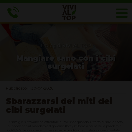
Il blog di VIVI AL TOP
Mangiare sano con i cibi
surgelati
Pubblicato il: 30-04-2020
Sbarazzarsi dei miti dei
cibi surgelati
Le famiglie si trovano ad affrontare nuove sfide quando si tratta di fare la spesa,
pur aderendo al mandato del governo #StayAtHome a causa della pandemia
COVID-19. Secondo recenti rilevazioni, le vendite di surgelati sono aumentate