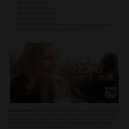
per stare meglio
per essere sani ed attivi
per rimetterci in forma
perdere qualche chilo
per rafforzare il nostro sistema immunitario ed affrontare i
primi freddi più forti e pieni di vitalità
LA COLAZIONE
è il pasto più importante, tutti lo sappiamo ma non tutti la
fanno correttamente. Non puoi trascurare la colazione, non farla o fare una
colazione sbagliata, la colazione deve essere il pasto più completo e ricco di
nutrienti di tutta la giornata... deve nutrire, deve dare energia, deve idratare
ma non deve caricarci di calorie superflue