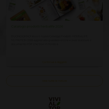
odotti herbalife 2026
LISTINO PREZZI 
ecco il nuovo Catalogo Prodotti HERBALIFE
Richiedi qui il Listino
6 aggiornato guardalo online e puoi scaricare il
vendita al cliente C
 che trovi in fondo a...
aggiornato Assieme..
Continua a leggere
Vedi tutte le notizie