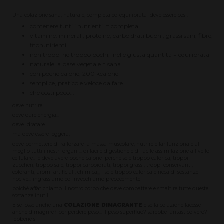
Una colazione sana, naturale, completa ed equilibrata deve essere così:
contenere tutti i nutrienti = completa
vitamine. minerali, proteine, carboidrati buoni, grassi sani, fibre,
fitonutirienti
non troppi ne troppo pochi, nelle giusta quantità = equilibrata
naturale, a base vegetale = sana
con poche calorie, 200 kcalorie
semplice, pratico e veloce da fare
che costi poco...
deve nutrire
deve dare energia...
deve idratare
ma deve essere leggera,
deve permettere di rafforzare la massa muscolare, nutrire e far funzionale al
meglio tutti i nostri organi... di facile digestione e di facile assimilazione a livello
cellulare.. e deve avere poche calorie perché se é troppo calorica, troppi
zuccheri, troppo sale, troppi carboidrati, troppi grassi, troppi conservanti,
coloranti, aromi artificiali, chimica,,, se e troppo calorica e ricca di sostanze
nocive... ingrassiamo ed invecchiamo precocemente
poiché affatichiamo il nostro corpo che deve combattere e smaltire tutte queste
sostanze inutili.
E se fosse anche una
COLAZIONE DIMAGRANTE
e se la colazione facesse
anche dimagrire? per perdere peso... il peso superfluo? sarebbe fantastico vero?
ebbene si !