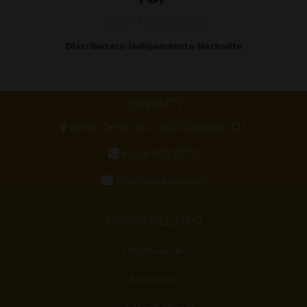
Di Ivo e Fosca Lucchini
Distributore indipendente Herbalife
CONTATTI
Via M. Ceneri 18 A, 6512 Giubiasco CH
+41 91 857 55 70
info@vivialtop.com
MAPPA DEL SITO
La nostra identità
Benessere