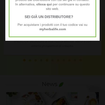
In alternativa,
clicca qui
per continuare su questo
sito web.
SEI GIÀ UN DISTRIBUTORE?
Annie J.
Per acquistare i prodotti con il tuo codice vai su
myherbalife.com
mo impiego senza
Condividendo in modo semplice e spont
to la formazione
esperienze ed i miei risultati ho un fanta
ità, libero e con
extra.
ita.
News