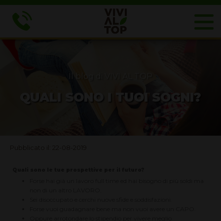
Il blog di VIVI AL TOP
QUALI SONO I TUOI SOGNI?
Pubblicato il: 22-08-2019
Quali sono le tue prospettive per il futuro?
Forse hai già un lavoro full time ed hai bisogno di più soldi ma
non di un altro LAVORO.
Sei disoccupato e cerchi nuove sfide e soddisfazioni.
Forse vuoi guadagnare bene ma non vuoi avere un CAPO.
Oppure arrotondare lo stipendio per vivere meglio