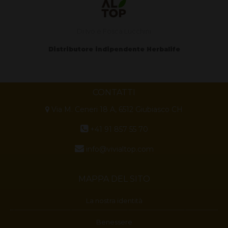
Di Ivo e Fosca Lucchini
Distributore indipendente Herbalife
CONTATTI
Via M. Ceneri 18 A, 6512 Giubiasco CH
+41 91 857 55 70
info@vivialtop.com
MAPPA DEL SITO
La nostra identità
Benessere