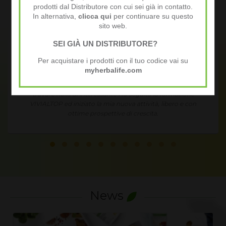
prodotti dal Distributore con cui sei già in contatto.
In alternativa,
clicca qui
per continuare su questo
sito web.
SEI GIÀ UN DISTRIBUTORE?
Alex S.
Per acquistare i prodotti con il tuo codice vai su
myherbalife.com
li studi cercavo il mio primo impiego senza
Condividendo
lla di interessante Ho seguito la formazione
esperienze ed 
d iniziato la mia nuova attività, libero e con
ottime prospettive di crescita.
News