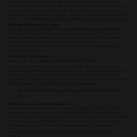
enormi opportunità finanziarie: sia l'una che l'altra hanno un potenziale
incredibile per poter creare benessere. La nostra azienda ha preso il meglio da
entrambe e l'ha unito creando una “tempesta perfetta”, un'opportunità
economica senza precedenti, un'unione di forze che può permettere a persone
“normali” di costruirsi uno stile di vita soddisfacente e di creare nuovo benessere.
Il Boom del Lavoro Da Casa
Il Business del Lavoro da Casa si è sviluppato enormemente durante gli ultimi
20 anni: nell'ultimo decennio è cresciuto addirittura del 91%. Con più di 53
Milioni di persone coinvolte a livello mondiale , il Lavoro Da Casa, è diventato
un'industria da 100 miliardi di $. Anche se questi sono già numeri
impressionanti non è difficile da capire che la crescita di questo modello di
business è solo all'inizio.
Il Boom del Benessere
Perché la gente continua a parlare del Business del Benessere?
L'industria del benessere è una nuova entusiasmante industria che ha già
raggiunto vendite per 500 miliardi di $ negli USA. In Europa la tendenza è la
stessa e si sono già superati i 500 miliardi di $ (straordinaria crescita di 300
miliardi di $ in solo 5 anni). Entro pochi anni l'industria del benessere supererà
di oltre 1 trilione di $ quella dell'auto e quella dei computer.
gli esperti predicono una crescita del 500% dei prossimi 5-10
anni
Perché una crescita così veloce?
Ovunque nel mondo la gente ha sempre più problemi di salute, sempre più
persone sono in sovrappeso e ci si nutre sempre peggio. Milioni di persone
vogliono vivere in modo più sano e più a lungo e tutto ciò ha creato una vera e
propria Rivoluzione del Benessere: questa industria porta nelle casa di gente
normale, ovunque nel mondo, una gigantesca opportunità di business.
Grazie a queste due potenti industrie stanno nascendo milioni di nuovi
milionari.