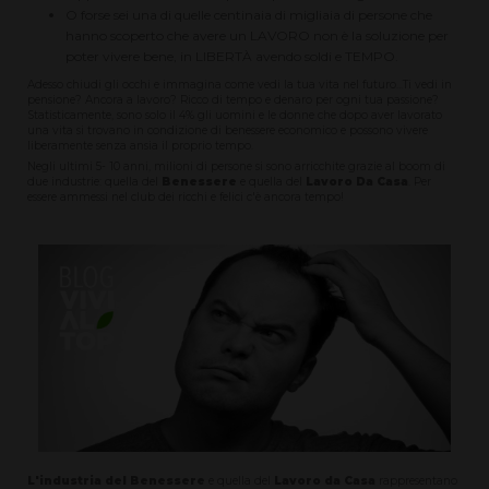
O forse sei una di quelle centinaia di migliaia di persone che
hanno scoperto che avere un LAVORO non è la soluzione per
poter vivere bene, in LIBERTÀ avendo soldi e TEMPO.
Adesso chiudi gli occhi e immagina come vedi la tua vita nel futuro...Ti vedi in
pensione? Ancora a lavoro? Ricco di tempo e denaro per ogni tua passione?
Statisticamente, sono solo il 4% gli uomini e le donne che dopo aver lavorato
una vita si trovano in condizione di benessere economico e possono vivere
liberamente senza ansia il proprio tempo.
Negli ultimi 5- 10 anni, milioni di persone si sono arricchite grazie al boom di
due industrie: quella del
Benessere
e quella del
Lavoro Da Casa
. Per
essere ammessi nel club dei ricchi e felici c'è ancora tempo!
L'industria del Benessere
e quella del
Lavoro da Casa
rappresentano